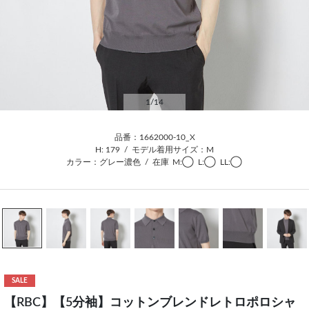
1
/14
品番：1662000-10_X
H: 179
/
モデル着用サイズ：M
カラー：グレー濃色
/
在庫
M:◯
L:◯
LL:◯
SALE
【RBC】【5分袖】コットンブレンドレトロポロシャ