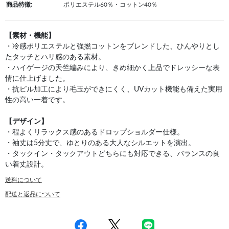
商品特徴:
ポリエステル60％・コットン40％
【素材・機能】
・冷感ポリエステルと強撚コットンをブレンドした、ひんやりとし
たタッチとハリ感のある素材。
・ハイゲージの天竺編みにより、きめ細かく上品でドレッシーな表
情に仕上げました。
・抗ピル加工により毛玉ができにくく、UVカット機能も備えた実用
性の高い一着です。
【デザイン】
・程よくリラックス感のあるドロップショルダー仕様。
・袖丈は5分丈で、ゆとりのある大人なシルエットを演出。
・タックイン・タックアウトどちらにも対応できる、バランスの良
い着丈設計。
送料について
配送と返品について