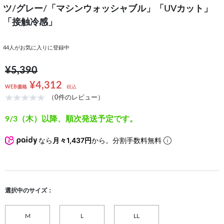
ツ/グレー/「マシンウォッシャブル」「UVカット」
「接触冷感」
44
人がお気に入りに登録中
¥5,390
¥4,312
WEB価格
税込
（0件のレビュー）
9/3（木）以降、順次発送予定です。
なら
月々1,437円
から。分割手数料無料
選択中のサイズ：
M
L
LL