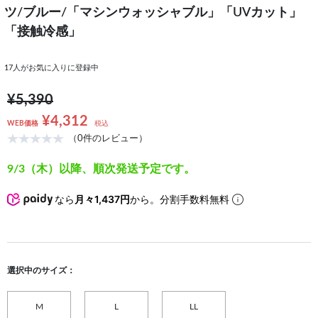
ツ/ブルー/「マシンウォッシャブル」「UVカット」
「接触冷感」
17
人がお気に入りに登録中
¥5,390
¥4,312
WEB価格
税込
（0件のレビュー）
9/3（木）以降、順次発送予定です。
なら
月々1,437円
から。分割手数料無料
選択中のサイズ：
M
L
LL