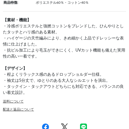
商品特徴:
ポリエステル60％・コットン40％
【素材・機能】
・冷感ポリエステルと強撚コットンをブレンドした、ひんやりとし
たタッチとハリ感のある素材。
・ハイゲージの天竺編みにより、きめ細かく上品でドレッシーな表
情に仕上げました。
・抗ピル加工により毛玉ができにくく、UVカット機能も備えた実用
性の高い一着です。
【デザイン】
・程よくリラックス感のあるドロップショルダー仕様。
・袖丈は5分丈で、ゆとりのある大人なシルエットを演出。
・タックイン・タックアウトどちらにも対応できる、バランスの良
い着丈設計。
送料について
配送と返品について