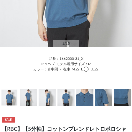
1
/15
品番：1662000-31_X
H: 179
/
モデル着用サイズ：M
カラー：青中間
/
在庫
M:△
L:◯
LL:△
SALE
【RBC】【5分袖】コットンブレンドレトロポロシャ