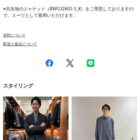
※共生地のジャケット（BWGJ2601-1_X）をご用意しておりますの
で、スーツとして着用いただけます。
送料について
配送と返品について
スタイリング
前の画像
次の