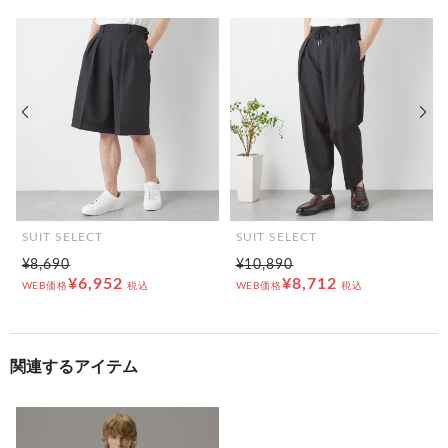
前の画像
次の
SUIT SELECT
SUIT SELECT
¥8,690
¥10,890
¥6,952
¥8,712
WEB価格
税込
WEB価格
税込
関連するアイテム