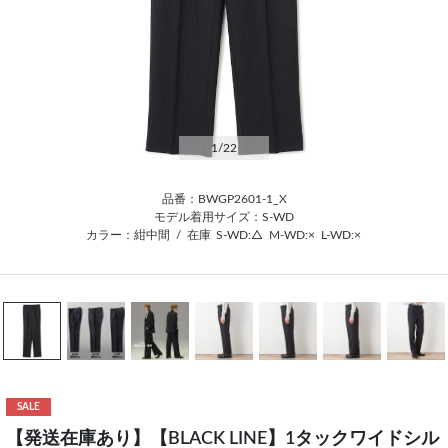
1
/22
品番：BWGP2601-1_X
モデル着用サイズ：S-WD
カラー：紺中間
/
在庫
S-WD:△
M-WD:×
L-WD:×
SALE
【発送在庫あり】【BLACK LINE】1タックワイドシル