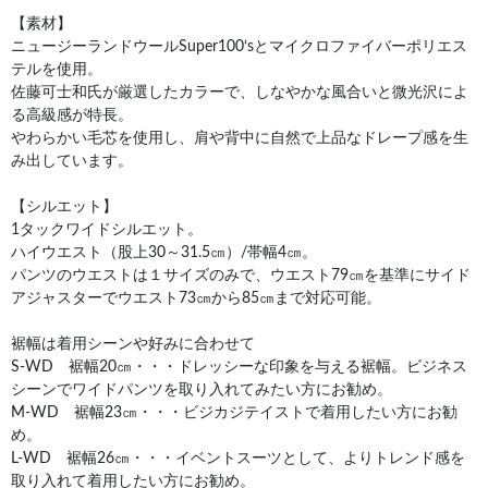
【素材】
ニュージーランドウールSuper100‘sとマイクロファイバーポリエス
テルを使用。
佐藤可士和氏が厳選したカラーで、しなやかな風合いと微光沢によ
る高級感が特長。
やわらかい毛芯を使用し、肩や背中に自然で上品なドレープ感を生
み出しています。
【シルエット】
1タックワイドシルエット。
ハイウエスト（股上30～31.5㎝）/帯幅4㎝。
パンツのウエストは１サイズのみで、ウエスト79㎝を基準にサイド
アジャスターでウエスト73㎝から85㎝まで対応可能。
裾幅は着用シーンや好みに合わせて
S-WD 裾幅20㎝・・・ドレッシーな印象を与える裾幅。ビジネス
シーンでワイドパンツを取り入れてみたい方にお勧め。
M-WD 裾幅23㎝・・・ビジカジテイストで着用したい方にお勧
め。
L-WD 裾幅26㎝・・・イベントスーツとして、よりトレンド感を
取り入れて着用したい方にお勧め。