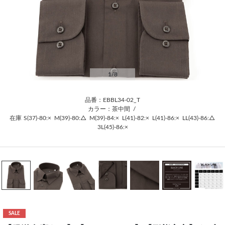
1
/8
品番：EBBL34-02_T
カラー：茶中間
/
在庫
S(37)-80:×
M(39)-80:△
M(39)-84:×
L(41)-82:×
L(41)-86:×
LL(43)-86:△
3L(45)-86:×
SALE