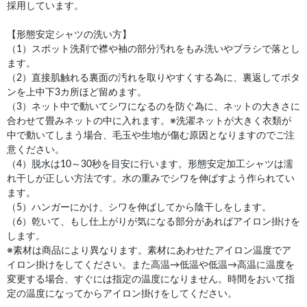
採用しています。
【形態安定シャツの洗い方】
（1）スポット洗剤で襟や袖の部分汚れをもみ洗いやブラシで落とし
ます。
（2）直接肌触れる裏面の汚れを取りやすくする為に、裏返してボタ
ンを上中下3カ所ほど留めます。
（3）ネット中で動いてシワになるのを防ぐ為に、ネットの大きさに
合わせて畳みネットの中に入れます。※洗濯ネットが大きく衣類が
中で動いてしまう場合、毛玉や生地が傷む原因となりますのでご注
意ください。
（4）脱水は10～30秒を目安に行います。形態安定加工シャツは濡
れ干しが正しい方法です。水の重みでシワを伸ばすよう作られてい
ます。
（5）ハンガーにかけ、シワを伸ばしてから陰干しをします。
（6）乾いて、もし仕上がりが気になる部分があればアイロン掛けを
します。
※素材は商品により異なります。素材にあわせたアイロン温度でア
イロン掛けをしてください。また高温→低温や低温→高温に温度を
変更する場合、すぐには指定の温度になりません。時間をおいて指
定の温度になってからアイロン掛けをしてください。