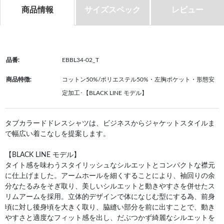
商品情報
サイズスペック
レビュー
品番:
EBBL34-02_T
商品特徴:
コットン50%/ポリエステル50%・左胸ポケット・形態安
定加工･【BLACK LINE モデル】
タブカラードドレスシャツは、ビジネスからジャケットスタイルま
で幅広い着こなしを提案します。
【BLACK LINE モデル】
タイト感を味わうスタイリッシュなシルエットとコンパクトな襟元
に仕上げました。アームホールを細くすることにより、袖回りの余
分なたるみをそぎ取り、美しいシルエットと動きやすさを併せたス
リムアームを採用。立体的デザインで体になじむ型にする為、前身
頃に対し後身頃を大きく取り、脇縫い部分を前に出すことで、動き
やすさと適度なフィット感を出し、だぶつかず綺麗なシルエットを