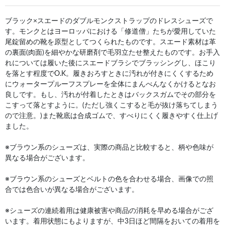
ブラック×スエードのダブルモンクストラップのドレスシューズで
す。モンクとはヨーロッパにおける「修道僧」たちが愛用していた
尾錠留めの靴を原型としてつくられたものです。スエード素材は革
の裏面(肉面)を細やかな研磨剤で毛羽立たせ整えたものです。お手入
れについては履いた後にスエードブラシでブラッシングし、ほこり
を落とす程度でO.K。履きおろすときに汚れが付きにくくするため
にウォータープルーフスプレーを全体にまんべんなくかけるとなお
良しです。もし、汚れが付着したときはバックスガムでその部分を
こすって落とすように。(ただし強くこすると毛が抜け落ちてしまう
ので注意。)また靴底は合成ゴムで、すべりにくく履きやすく仕上げ
ました。
※ブラウン系のシューズは、実際の商品と比較すると、柄や色味が
異なる場合がございます。
※ブラウン系のシューズとベルトの色を合わせる場合、画像での照
合では色合いが異なる場合がございます。
※シューズの連続着用は健康被害や商品の消耗を早める場合がござ
います。着用状態にもよりますが、中3日ほど間隔をおいての着用を