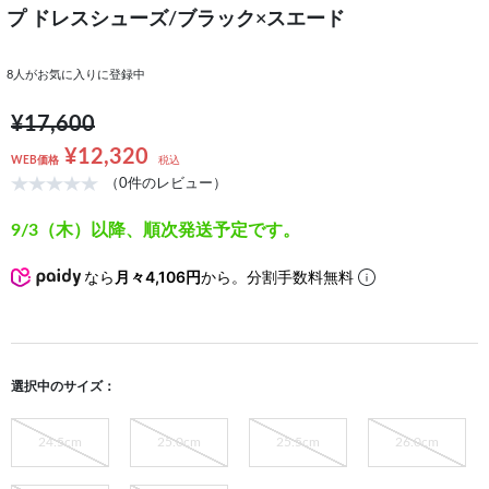
プ ドレスシューズ/ブラック×スエード
8
人がお気に入りに登録中
¥17,600
¥12,320
WEB価格
税込
（0件のレビュー）
9/3（木）以降、順次発送予定です。
なら
月々4,106円
から。分割手数料無料
選択中のサイズ：
24.5cm
25.0cm
25.5cm
26.0cm