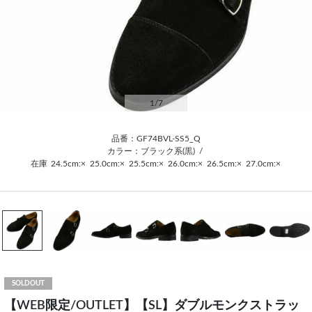
1
/7
品番：GF74BVL-SS5_Q
カラー：ブラック系(黒)
/
在庫
24.5cm:×
25.0cm:×
25.5cm:×
26.0cm:×
26.5cm:×
27.0cm:×
SOLDOUT
【WEB限定/OUTLET】【SL】ダブルモンクストラッ