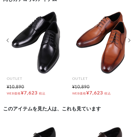
前の画像
次の
OUTLET
OUTLET
¥10,890
¥10,890
¥7,623
¥7,623
WEB価格
税込
WEB価格
税込
このアイテムを見た人は、これも見ています