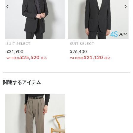
前の画像
次の
SUIT SELECT
SUIT SELECT
¥31,900
¥26,400
¥25,520
¥21,120
WEB価格
税込
WEB価格
税込
関連するアイテム