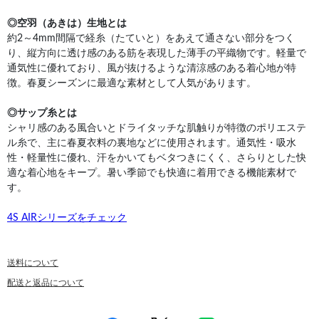
◎空羽（あきは）生地とは
約2～4mm間隔で経糸（たていと）をあえて通さない部分をつく
り、縦方向に透け感のある筋を表現した薄手の平織物です。軽量で
通気性に優れており、風が抜けるような清涼感のある着心地が特
徴。春夏シーズンに最適な素材として人気があります。
◎サップ糸とは
シャリ感のある風合いとドライタッチな肌触りが特徴のポリエステ
ル糸で、主に春夏衣料の裏地などに使用されます。通気性・吸水
性・軽量性に優れ、汗をかいてもベタつきにくく、さらりとした快
適な着心地をキープ。暑い季節でも快適に着用できる機能素材で
す。
4S AIRシリーズをチェック
送料について
配送と返品について