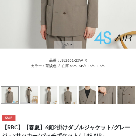
1
/19
品番：JSJ2651-25W_X
カラー：茶淡色
/
在庫
S:△
M:△
L:△
LL:△
SALE
【RBC】【春夏】6釦2掛けダブルジャケット/グレー