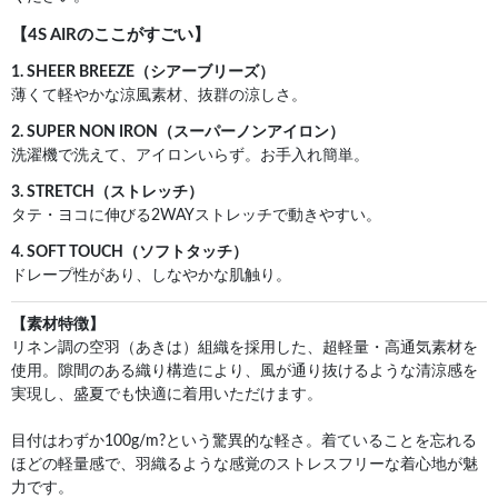
【4S AIRのここがすごい】
1. SHEER BREEZE（シアーブリーズ）
薄くて軽やかな涼風素材、抜群の涼しさ。
2. SUPER NON IRON（スーパーノンアイロン）
洗濯機で洗えて、アイロンいらず。お手入れ簡単。
3. STRETCH（ストレッチ）
タテ・ヨコに伸びる2WAYストレッチで動きやすい。
4. SOFT TOUCH（ソフトタッチ）
ドレープ性があり、しなやかな肌触り。
【素材特徴】
リネン調の空羽（あきは）組織を採用した、超軽量・高通気素材を
使用。隙間のある織り構造により、風が通り抜けるような清涼感を
実現し、盛夏でも快適に着用いただけます。
目付はわずか100g/m?という驚異的な軽さ。着ていることを忘れる
ほどの軽量感で、羽織るような感覚のストレスフリーな着心地が魅
力です。