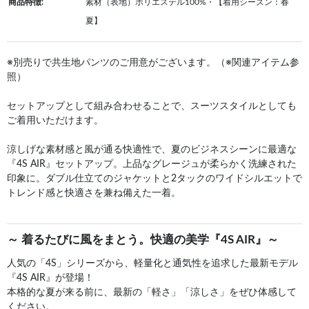
商品特徴:
素材（表地）ポリエステル100%・【着用シーズン：春
夏】
※別売りで共生地パンツのご用意がございます。（※関連アイテム参
照）
セットアップとして組み合わせることで、スーツスタイルとしても
ご着用いただけます。
涼しげな素材感と風が通る快適性で、夏のビジネスシーンに最適な
『4S AIR』セットアップ。上品なグレージュが柔らかく洗練された
印象に。ダブル仕立てのジャケットと2タックのワイドシルエットで
トレンド感と快適さを兼ね備えた一着。
～ 着るたびに風をまとう。快適の美学『4S AIR』～
人気の「4S」シリーズから、軽量化と通気性を追求した最新モデル
『4S AIR』が登場！
本格的な夏が来る前に、最新の「軽さ」「涼しさ」をぜひ体感して
ください。