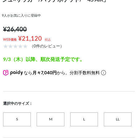
ジュ×サッカー/パッチポケット/「4S AIR」
9
人がお気に入りに登録中
¥26,400
¥21,120
WEB価格
税込
（0件のレビュー）
9/3（木）以降、順次発送予定です。
なら
月々7,040円
から。分割手数料無料
選択中のサイズ：
S
M
L
LL