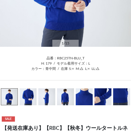
1
/15
品番：RBC25TN-BLU_T
H: 179
/
モデル着用サイズ：L
カラー：青中間
/
在庫
S:×
M:△
L:×
LL:△
SALE
【発送在庫あり】【RBC】【秋冬】ウールタートルネ