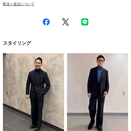
配送と返品について
スタイリング
前の画像
次の