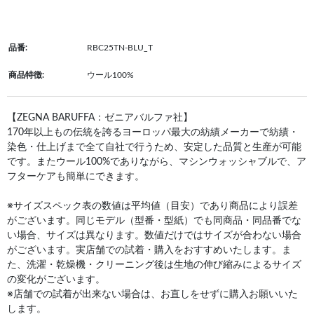
品番:
RBC25TN-BLU_T
商品特徴:
ウール100%
【ZEGNA BARUFFA：ゼニアバルファ社】
170年以上もの伝統を誇るヨーロッパ最大の紡績メーカーで紡績・
染色・仕上げまで全て自社で行うため、安定した品質と生産が可能
です。またウール100%でありながら、マシンウォッシャブルで、ア
フターケアも簡単にできます。
※サイズスペック表の数値は平均値（目安）であり商品により誤差
がございます。同じモデル（型番・型紙）でも同商品・同品番でな
い場合、サイズは異なります。数値だけではサイズが合わない場合
がございます。実店舗での試着・購入をおすすめいたします。ま
た、洗濯・乾燥機・クリーニング後は生地の伸び縮みによるサイズ
の変化がございます。
※店舗での試着が出来ない場合は、お直しをせずに購入お願いいた
します。