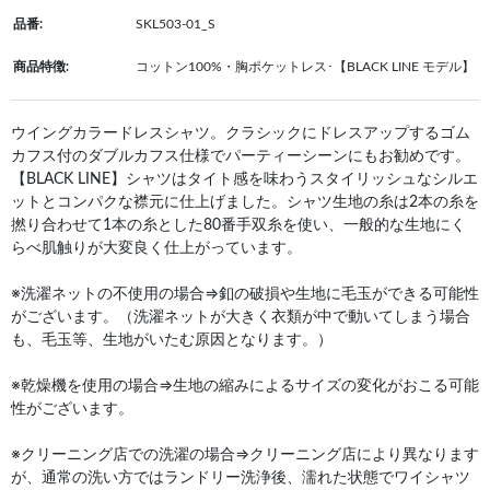
品番:
SKL503-01_S
商品特徴:
コットン100%・胸ポケットレス･【BLACK LINE モデル】
ウイングカラードレスシャツ。クラシックにドレスアップするゴム
カフス付のダブルカフス仕様でパーティーシーンにもお勧めです。
【BLACK LINE】シャツはタイト感を味わうスタイリッシュなシルエ
ットとコンパクな襟元に仕上げました。シャツ生地の糸は2本の糸を
撚り合わせて1本の糸とした80番手双糸を使い、一般的な生地にく
らべ肌触りが大変良く仕上がっています。
※洗濯ネットの不使用の場合⇒釦の破損や生地に毛玉ができる可能性
がございます。（洗濯ネットが大きく衣類が中で動いてしまう場合
も、毛玉等、生地がいたむ原因となります。）
※乾燥機を使用の場合⇒生地の縮みによるサイズの変化がおこる可能
性がございます。
※クリーニング店での洗濯の場合⇒クリーニング店により異なります
が、通常の洗い方ではランドリー洗浄後、濡れた状態でワイシャツ