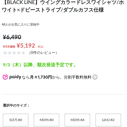
【BLACK LINE】ウイングカラードレスワイシャツ/ホ
ワイト×ドビーストライプ/ダブルカフス仕様
48
人がお気に入りに登録中
¥6,490
¥5,192
WEB価格
税込
（0件のレビュー）
9/3（木）以降、順次発送予定です。
なら
月々1,730円
から。分割手数料無料
選択中のサイズ：
S(37)-80
M(39)-80
M(39)-84
L(41)-82