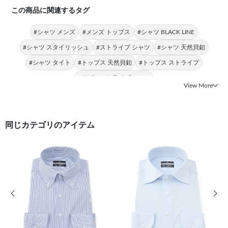
この商品に関連するタグ
#シャツ メンズ
#メンズ トップス
#シャツ BLACK LINE
#シャツ スタイリッシュ
#ストライプ シャツ
#シャツ 天然貝釦
#シャツ タイト
#トップス 天然貝釦
#トップス ストライプ
#ドビーストライプ シャツ
View More
同じカテゴリのアイテム
前の画像
次の