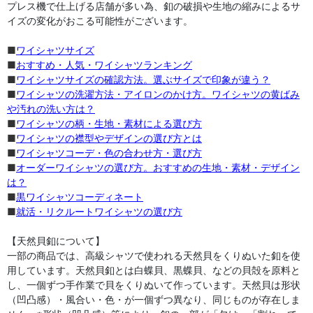
プレス機で仕上げる店舗が多い為、釦の破損や生地の縮みによるサ
イズの変化がおこる可能性がございます。
■
ワイシャツサイズ
■
おすすめ・人気・ワイシャツランキング
■
ワイシャツサイズの確認方法。選ぶサイズで印象が違う？
■
ワイシャツの洗濯方法・アイロンのかけ方。ワイシャツの黄ばみ
や汚れの洗い方は？
■
ワイシャツの柄・生地・素材による選び方
■
ワイシャツの襟型やデザインの選び方とは
■
ワイシャツコーデ・色の合わせ方・選び方
■
オーダーワイシャツの選び方。おすすめの生地・素材・デザイン
は？
■
黒ワイシャツコーディネート
■
就活・リクルートワイシャツの選び方
【天然貝釦について】
一部の商品では、高級シャツで使われる天然貝をくりぬいた釦を使
用しています。天然貝釦とは白蝶貝、黒蝶貝、などの貝殻を原料と
し、一個ずつ手作業で貝をくりぬいて作っています。天然貝は形状
（凹凸感）・風合い・色・が一個ずつ異なり、同じものが存在しま