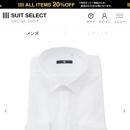
ガイド
ログイン
メニュー
メンズ
レディース
前の画像
次