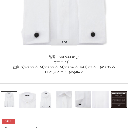
1
/9
品番：SKL503-01_S
カラー：白
/
在庫
S(37)-80:△
M(39)-80:△
M(39)-84:△
L(41)-82:△
L(41)-86:△
LL(43)-86:△
3L(45)-86:×
SALE