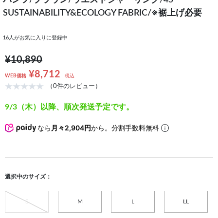
パンツ/ブラウン/ウエストシャーリング/4S
SUSTAINABILITY&ECOLOGY FABRIC/※裾上げ必要
16
人がお気に入りに登録中
¥10,890
¥8,712
WEB価格
税込
（0件のレビュー）
9/3（木）以降、順次発送予定です。
なら
月々2,904円
から。分割手数料無料
選択中のサイズ：
S
M
L
LL