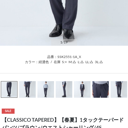
1
/19
品番：SSK2551-1A_X
カラー：紺濃色
/
在庫
S:×
M:△
L:△
LL:△
3L:△
SALE
【CLASSICO TAPERED】【春夏】1タックテーパード