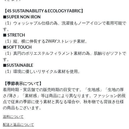
【4S SUSTAINABILITY＆ECOLOGY FABRIC】
■SUPER NON IRON
（1）ウォッシャブル仕様の為、洗濯後もノーアイロンで着用可能で
す。
■ STRETCH
（1）縦、横に伸長する2WAYストレッチ素材。
■SOFT TOUCH
（1）真円のポリエステルフィラメント素材の為、肌触りがソフトで
す。
■SUSTAINABLE
（1）環境に優しいリサイクル素材を使用。
【季節表示について】
着用時期・実店舗での販売時期の目安です。「生地感」「生地の厚
さ/薄さ」「素材感」等は商品により異なります。ファッション的視
点で従来の季節に使う素材と異なる場合や、秋冬物でも背抜き仕様
の商品もございます。
送料について
配送と返品について