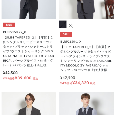
SALE
BLKP2550-27_X
SALE
【SLIM TAPERED_2】【年間】2
BLRP2650-1_X
釦シングルスリーピーススーツ 0
タック/ブラック×シャドーストラ
【SLIM TAPERED_2】【春夏】2
イプ/ウエストシャーリング/4S S
釦シングルスーツ 0タック/ネイビ
USTAINABILITY&ECOLOGY FAB
ー×ヘアラインストライプ/ウエス
RIC/リバーシブルベスト仕様（グ
トシャーリング/4S SUSTAINABIL
レー）/※パンツ裾上げ済仕様
ITY&ECOLOGY FABRIC/ウォッ
シャブル/※パンツ裾上げ済仕様
¥49,500
¥39,600
¥42,900
WEB価格
税込
¥34,320
WEB価格
税込