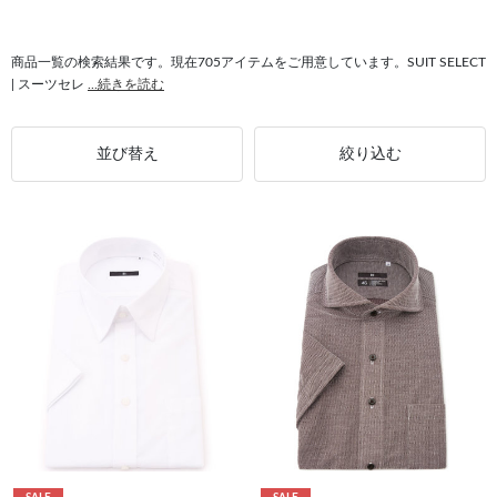
#シャツ ノンアイロン
#ウォッシャブル ジャケット
#シャツ メンズ
#スーツ メンズ
商品一覧の検索結果です。現在705アイテムをご用意しています。SUIT SELECT
| スーツセレ
...続きを読む
並び替え
絞り込む