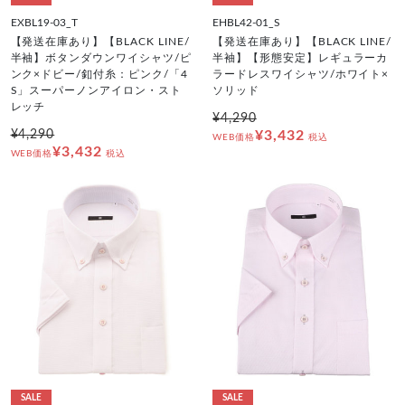
EXBL19-03_T
EHBL42-01_S
【発送在庫あり】【BLACK LINE/
【発送在庫あり】【BLACK LINE/
半袖】ボタンダウンワイシャツ/ピ
半袖】【形態安定】レギュラーカ
ンク×ドビー/釦付糸：ピンク/「4
ラードレスワイシャツ/ホワイト×
S」スーパーノンアイロン・スト
ソリッド
レッチ
¥4,290
¥4,290
¥3,432
WEB価格
税込
¥3,432
WEB価格
税込
SALE
SALE