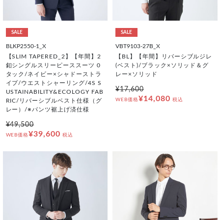
SALE
SALE
BLKP2550-1_X
VBT9103-27B_X
【SLIM TAPERED_2】【年間】2
【BL】【年間】リバーシブルジレ
釦シングルスリーピーススーツ 0
(ベスト)/ブラック×ソリッド＆グ
タック/ネイビー×シャドーストラ
レー×ソリッド
イプ/ウエストシャーリング/4S S
¥17,600
USTAINABILITY&ECOLOGY FAB
¥14,080
WEB価格
税込
RIC/リバーシブルベスト仕様（グ
レー）/※パンツ裾上げ済仕様
¥49,500
¥39,600
WEB価格
税込