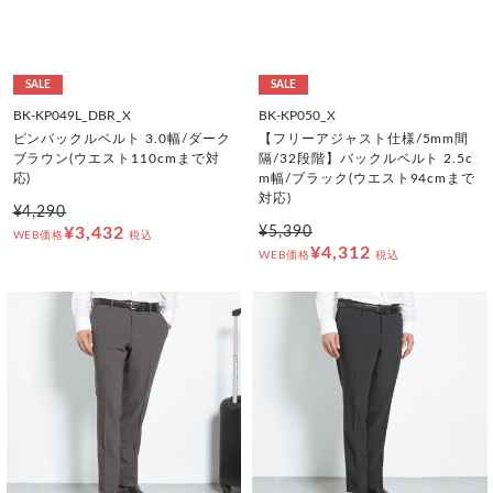
SALE
SALE
BK-KP049L_DBR_X
BK-KP050_X
ピンバックルベルト 3.0幅/ダーク
【フリーアジャスト仕様/5mm間
ブラウン(ウエスト110cmまで対
隔/32段階】バックルベルト 2.5c
応)
m幅/ブラック(ウエスト94cmまで
対応)
¥4,290
¥3,432
¥5,390
WEB価格
税込
¥4,312
WEB価格
税込