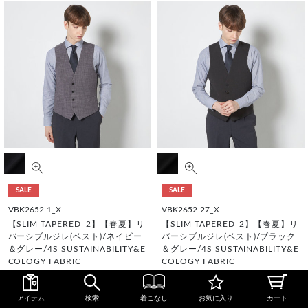
SALE
SALE
VBK2652-1_X
VBK2652-27_X
【SLIM TAPERED_2】【春夏】リ
【SLIM TAPERED_2】【春夏】リ
バーシブルジレ(ベスト)/ネイビー
バーシブルジレ(ベスト)/ブラック
＆グレー/4S SUSTAINABILITY&E
＆グレー/4S SUSTAINABILITY&E
COLOGY FABRIC
COLOGY FABRIC
¥10,890
¥10,890
¥8,712
¥8,712
WEB価格
税込
WEB価格
税込
アイテム
検索
着こなし
お気に入り
カート