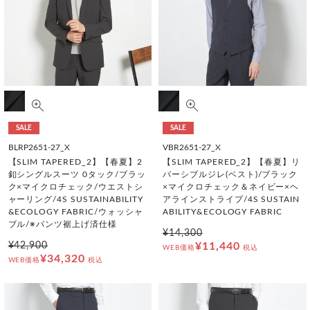
SALE
SALE
BLRP2651-27_X
VBR2651-27_X
【SLIM TAPERED_2】【春夏】2
【SLIM TAPERED_2】【春夏】リ
釦シングルスーツ 0タック/ブラッ
バーシブルジレ(ベスト)/ブラック
ク×マイクロチェック/ウエストシ
×マイクロチェック＆ネイビー×ヘ
ャーリング/4S SUSTAINABILITY
アラインストライプ/4S SUSTAIN
&ECOLOGY FABRIC/ウォッシャ
ABILITY&ECOLOGY FABRIC
ブル/※パンツ裾上げ済仕様
¥14,300
¥42,900
¥11,440
WEB価格
税込
¥34,320
WEB価格
税込