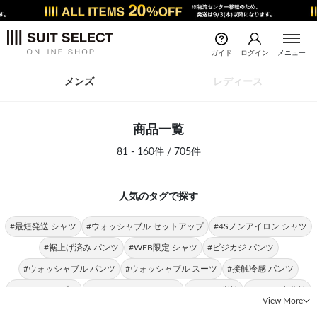
ガイド
ログイン
メニュー
メンズ
レディース
商品一覧
81 - 160件 / 705件
人気のタグで探す
#最短発送 シャツ
#ウォッシャブル セットアップ
#4Sノンアイロン シャツ
#裾上げ済み パンツ
#WEB限定 シャツ
#ビジカジ パンツ
#ウォッシャブル パンツ
#ウォッシャブル スーツ
#接触冷感 パンツ
#シャツ シンプル
#シャツ スタイリッシュ
#シャツ 半袖
#シャツ 七分袖
View More
#シャツ スリム
#シャツ 形態安定
#シャツ ストレッチ