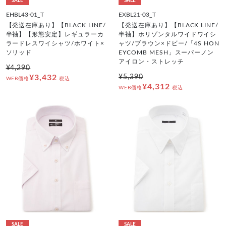
SALE
SALE
EHBL43-01_T
EXBL21-03_T
【発送在庫あり】【BLACK LINE/
【発送在庫あり】【BLACK LINE/
半袖】【形態安定】レギュラーカ
半袖】ホリゾンタルワイドワイシ
ラードレスワイシャツ/ホワイト×
ャツ/ブラウン×ドビー/「4S HON
ソリッド
EYCOMB MESH」スーパーノン
アイロン・ストレッチ
¥4,290
¥3,432
¥5,390
WEB価格
税込
¥4,312
WEB価格
税込
SALE
SALE