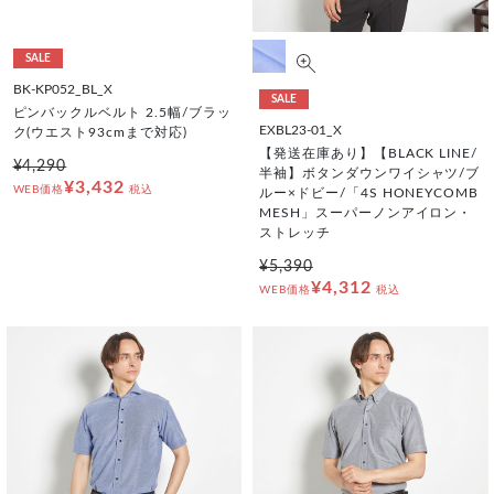
SALE
BK-KP052_BL_X
SALE
ピンバックルベルト 2.5幅/ブラッ
EXBL23-01_X
ク(ウエスト93cmまで対応)
【発送在庫あり】【BLACK LINE/
¥4,290
半袖】ボタンダウンワイシャツ/ブ
¥3,432
WEB価格
税込
ルー×ドビー/「4S HONEYCOMB
MESH」スーパーノンアイロン・
ストレッチ
¥5,390
¥4,312
WEB価格
税込