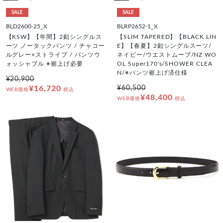
SALE
SALE
BLD2600-25_X
BLRP2652-1_X
【KSW】【年間】2釦シングルス
【SLIM TAPERED】【BLACK LIN
ーツ ノータックパンツ / チャコー
E】【春夏】2釦シングルスーツ/
ルグレー×ストライプ / パンツウ
ネイビー/ウエストムーブ/NZ WO
ォッシャブル ※裾上げ必要
OL Super170's/SHOWER CLEA
N/※パンツ裾上げ済仕様
¥20,900
¥16,720
¥60,500
WEB価格
税込
¥48,400
WEB価格
税込