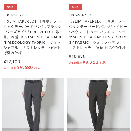
SALE
SALE
SBC2653-27_X
SBC2654-1_X
【SLIM TAPERED】【春夏】ノー
【SLIM TAPERED】【春夏】ノー
タックテーパードパンツ/ブラック
タックテーパードパンツ/ネイビー
×バーズアイ/「FREEZETECH 氷
×ハウンドトゥース/ウエストムー
撃」冷感PRINT/4S SUSTAINABIL
ブ/4S SUSTAINABILITY&ECOLO
ITY&ECOLOGY FABRIC「ウォッ
GY FABRIC「ウォッシャブル」
シャブル」「ストレッチ」/※裾上
「ストレッチ」/※裾上げ済み仕様
げ済み仕様
¥10,890
¥12,100
¥8,712
WEB価格
税込
¥9,680
WEB価格
税込