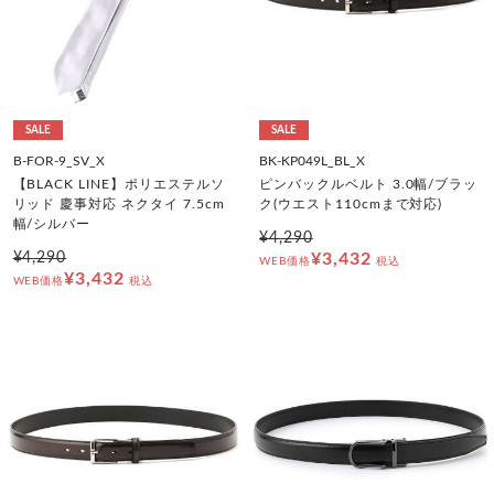
SALE
SALE
B-FOR-9_SV_X
BK-KP049L_BL_X
【BLACK LINE】ポリエステルソ
ピンバックルベルト 3.0幅/ブラッ
リッド 慶事対応 ネクタイ 7.5cm
ク(ウエスト110cmまで対応)
幅/シルバー
¥4,290
¥4,290
¥3,432
WEB価格
税込
¥3,432
WEB価格
税込