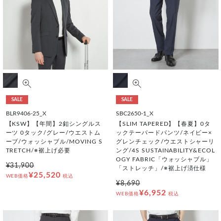
SALE
SALE
BLR9406-25_X
SBC2650-1_X
【KSW】【年間】2釦シングルス
【SLIM TAPERED】【春夏】0タ
ーツ 0タック/グレー/ウエストム
ックテーパードパンツ/ネイビー×
ーブ/ウォッシャブル/MOVING S
グレンチェック/ウエストシャーリ
TRETCH/※裾上げ必要
ング/4S SUSTAINABILITY&ECOL
OGY FABRIC「ウォッシャブル」
¥31,900
「ストレッチ」/※裾上げ済仕様
¥25,520
WEB価格
税込
¥8,690
¥6,952
WEB価格
税込