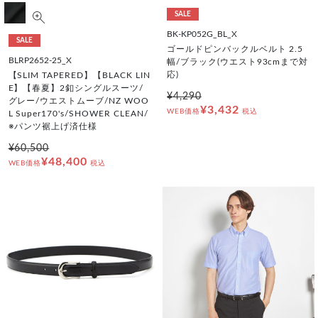
SALE
BK-KP052G_BL_X
SALE
ゴールドピンバックルベルト 2.5
BLRP2652-25_X
幅/ブラック(ウエスト93cmまで対
応)
【SLIM TAPERED】【BLACK LIN
E】【春夏】2釦シングルスーツ/
¥4,290
グレー/ウエストムーブ/NZ WOO
¥3,432
WEB価格
税込
L Super170's/SHOWER CLEAN/
※パンツ裾上げ済仕様
¥60,500
¥48,400
WEB価格
税込