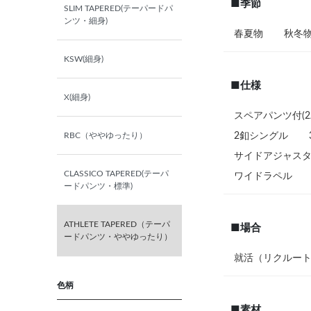
■季節
SLIM TAPERED(テーパードパ
ABM
ンツ・細身)
春夏物
秋冬
ABL
KSW(細身)
■仕様
ABLL
X(細身)
スペアパンツ付(2
身長－ウエスト
RBC（ややゆったり）
2釦シングル
（スーツ）
サイドアジャス
CLASSICO TAPERED(テーパ
ワイドラペル
Y4(165㎝/74㎝)
ードパンツ・標準)
Y5(170㎝/76㎝)
ATHLETE TAPERED（テーパ
■場合
ードパンツ・ややゆったり）
Y6(175㎝/78㎝)
就活（リクルー
色柄
Y7(180㎝/80㎝)
■素材