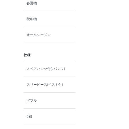
春夏物
AB6(175㎝/88㎝)
秋冬物
AB7(180㎝/90㎝)
オールシーズン
AB8(185㎝/92㎝)
BB4(165㎝/92㎝)
仕様
BB5(170㎝/94㎝)
スペアパンツ付(2パンツ)
BB6(175㎝/96㎝)
スリーピース(ベスト付)
BB7(180㎝/98㎝)
ダブル
BB8(185㎝/100㎝)
3釦