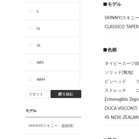
■モデル
L
SKINNY(スキニ
CLASSICO TA
LL
3L
■色柄
ABS
ネイビースーツ(紺
ソリッド(無地)
ABM
ピンヘッド
ストレッチ
リセット
絞り込む
ABL
Ermenegildo Z
DUCA VISCO
モデル
ABLL
4S NEW ZEALA
SKINNY(スキニー・超細身)
ABS