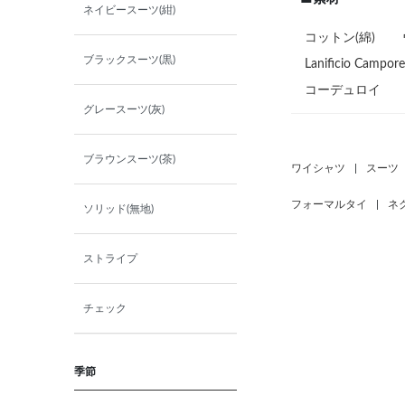
ネイビースーツ(紺)
Y8(185㎝/82㎝)
コットン(綿)
ブラックスーツ(黒)
Lanificio C
A4(165㎝/78㎝)
コーデュロイ
グレースーツ(灰)
A5(170㎝/80㎝)
ブラウンスーツ(茶)
ワイシャツ
|
スーツ
A6(175㎝/82㎝)
フォーマルタイ
|
ネ
ソリッド(無地)
A7(180㎝/84㎝)
ストライプ
A8(185㎝/86㎝)
チェック
AB4(165㎝/84㎝)
季節
AB5(170㎝/86㎝)