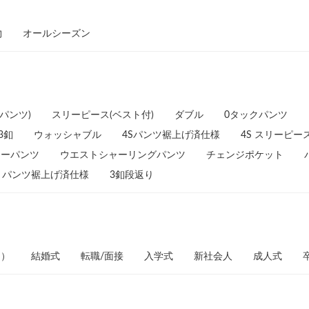
物
オールシーズン
パンツ)
スリーピース(ベスト付)
ダブル
0タックパンツ
3釦
ウォッシャブル
4Sパンツ裾上げ済仕様
4S スリーピー
ターパンツ
ウエストシャーリングパンツ
チェンジポケット
パンツ裾上げ済仕様
3釦段返り
ト）
結婚式
転職/面接
入学式
新社会人
成人式