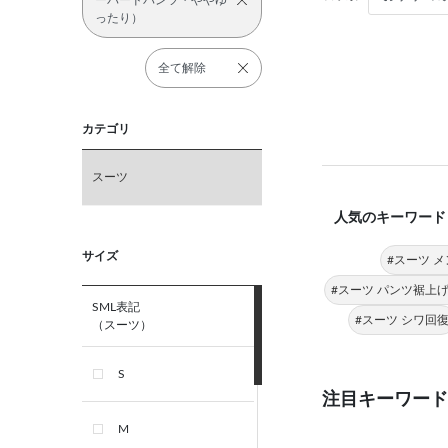
ーパードパンツ・ややゆ
ったり）
全て解除
カテゴリ
スーツ
人気のキーワード
サイズ
#スーツ 
#スーツ パンツ裾上
SML表記
#スーツ シワ回
（スーツ）
S
注目キーワード
M