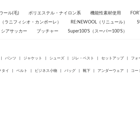
ウール(毛)
ポリエステル・ナイロン系
機能性素材使用
FO
ampore（ラニフィシオ・カンポーレ）
RE:NEWOOL（リニュール）
S
シアサッカー
ブッチャー
Super100'S（スーパー100’S）
|
パンツ
|
ジャケット
|
シューズ
|
ジレ・ベスト
|
セットアップ
|
フォ
クタイ
|
ベルト
|
ビジネス小物
|
バッグ
|
靴下
|
アンダーウェア
|
コー