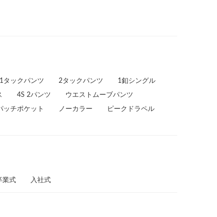
1タックパンツ
2タックパンツ
1釦シングル
ス
4S 2パンツ
ウエストムーブパンツ
パッチポケット
ノーカラー
ピークドラペル
卒業式
入社式