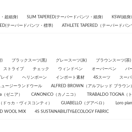
ー・超細身)
SLIM TAPERED(テーパードパンツ・細身)
KSW(細身)
PERED(テーパードパンツ・標準)
ATHLETE TAPERED（テーパード
)
ブラックスーツ(黒)
グレースーツ(灰)
ブラウンスーツ(茶)
ストライプ
チェック
ウィンドペン
オーバーペン
バ
プレイド
ヘリンボーン
インポート素材
4Sスーツ
スーパ
ニュージーランドウール
ALFRED BROWN（アルフレッド ブラウン
egna（ゼニア）
CANONICO（カノニコ）
TRABALDO TOGN
NTI（ドゥカ・ヴィスコンティ）
GUABELLO（グアベロ）
Loro 
ND WOOL MIX
4S SUSTAINABILITY&ECOLOGY FABRIC