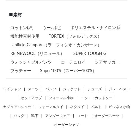
■素材
コットン(綿)
ウール(毛)
ポリエステル・ナイロン系
機能性素材使用
FORTEX（フォルテックス）
Lanificio Campore（ラニフィシオ・カンポーレ）
RE:NEWOOL（リニュール）
SUPER TOUGH G
ウォッシャブルパンツ
コーデュロイ
シアサッカー
ブッチャー
Super100'S（スーパー100’S）
ワイシャツ
|
スーツ
|
パンツ
|
ジャケット
|
シューズ
|
ジレ・ベスト
|
セットアップ
|
フォーマル小物
|
ニット・カットソー
|
カジュアルシャツ
|
フォーマルタイ
|
ネクタイ
|
ベルト
|
ビジネス小物
|
バッグ
|
靴下
|
アンダーウェア
|
コート
|
オーダースーツ
|
オーダーシャツ