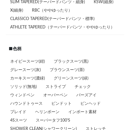
SLIM TAPERED(テーパードパンツ・細身)
KSW(細身)
X(細身)
RBC（ややゆったり）
CLASSICO TAPERED(テーパードパンツ・標準)
ATHLETE TAPERED（テーパードパンツ・ややゆったり）
■色柄
ネイビースーツ(紺)
ブラックスーツ(黒)
グレースーツ(灰)
ブラウンスーツ(茶)
カーキスーツ(濃緑)
グリーンスーツ(緑)
ソリッド(無地)
ストライプ
チェック
ウィンドペン
オーバーペン
バーズアイ
ハウンドトゥース
ピンドット
ピンヘッド
プレイド
ヘリンボーン
インポート素材
4Sスーツ
スーパータフ100'S
SHOWER CLEAN(シャワークリーン)
ストレッチ