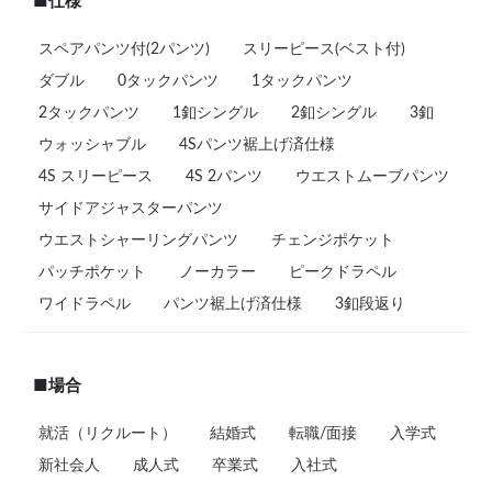
■仕様
スペアパンツ付(2パンツ)
スリーピース(ベスト付)
ダブル
0タックパンツ
1タックパンツ
2タックパンツ
1釦シングル
2釦シングル
3釦
ウォッシャブル
4Sパンツ裾上げ済仕様
4S スリーピース
4S 2パンツ
ウエストムーブパンツ
サイドアジャスターパンツ
ウエストシャーリングパンツ
チェンジポケット
パッチポケット
ノーカラー
ピークドラペル
ワイドラペル
パンツ裾上げ済仕様
3釦段返り
■場合
就活（リクルート）
結婚式
転職/面接
入学式
新社会人
成人式
卒業式
入社式