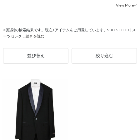
#テーパードパンツ ウォッシャブル
#スーツ CLASSICO TAPERED
View More
#スーツ エレガント
#スーツ テーパードアーム
#Aライン パンツスーツ
#スーツ シワ回復
#スーツ ストレッチ
#スーツ スリム
#ウォッシャブル ストレッチ
#スーツ 春夏
#スーツ ノンアイロン
X(細身)の検索結果です。現在1アイテムをご用意しています。SUIT SELECT | ス
ーツセレク
...続きを読む
#テーパードパンツ ストレッチ
並び替え
絞り込む