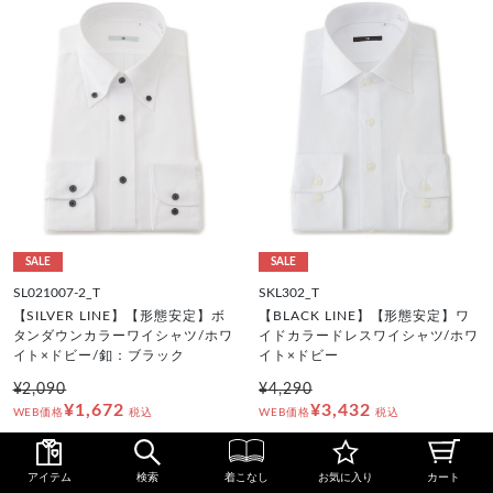
SALE
SALE
SL021007-2_T
SKL302_T
【SILVER LINE】【形態安定】ボ
【BLACK LINE】【形態安定】ワ
タンダウンカラーワイシャツ/ホワ
イドカラードレスワイシャツ/ホワ
イト×ドビー/釦：ブラック
イト×ドビー
¥2,090
¥4,290
¥1,672
¥3,432
WEB価格
税込
WEB価格
税込
アイテム
検索
着こなし
お気に入り
カート