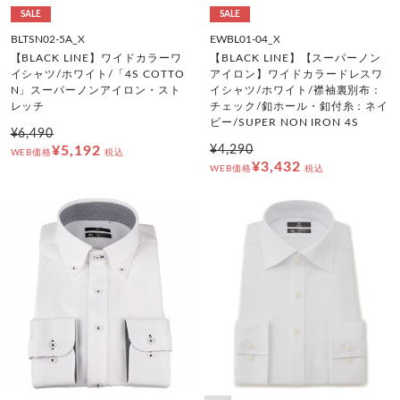
SALE
SALE
BLTSN02-5A_X
EWBL01-04_X
【BLACK LINE】ワイドカラーワ
【BLACK LINE】【スーパーノン
イシャツ/ホワイト/「4S COTTO
アイロン】ワイドカラードレスワ
N」スーパーノンアイロン・スト
イシャツ/ホワイト/襟袖裏別布：
レッチ
チェック/釦ホール・釦付糸：ネイ
ビー/SUPER NON IRON 4S
¥6,490
¥5,192
¥4,290
WEB価格
税込
¥3,432
WEB価格
税込