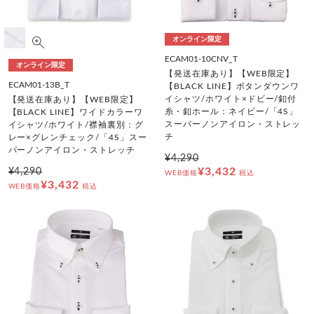
オンライン限定
ECAM01-10CNV_T
オンライン限定
【発送在庫あり】【WEB限定】
ECAM01-13B_T
【BLACK LINE】ボタンダウンワ
イシャツ/ホワイト×ドビー/釦付
【発送在庫あり】【WEB限定】
糸・釦ホール：ネイビー/「4S」
【BLACK LINE】ワイドカラーワ
スーパーノンアイロン・ストレッ
イシャツ/ホワイト/襟袖裏別：グ
チ
レー×グレンチェック/「4S」スー
パーノンアイロン・ストレッチ
¥4,290
¥3,432
¥4,290
WEB価格
税込
¥3,432
WEB価格
税込