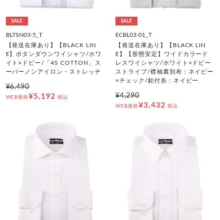
SALE
SALE
BLTSN03-5_T
ECBL03-01_T
【発送在庫あり】【BLACK LIN
【発送在庫あり】【BLACK LIN
E】ボタンダウンワイシャツ/ホワ
E】【形態安定】ワイドカラード
イト×ドビー/「4S COTTON」ス
レスワイシャツ/ホワイト×ドビー
ーパーノンアイロン・ストレッチ
ストライプ/襟袖裏別布：ネイビー
×チェック/釦付糸：ネイビー
¥6,490
¥5,192
¥4,290
WEB価格
税込
¥3,432
WEB価格
税込