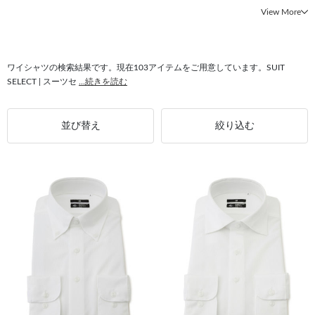
#シャツ スタイリッシュ
#トップス SUIT SELECT
#シャツ スリムアーム
View More
#トップス フィット感
#トップス 形態安定
#ノンアイロン シャツ
#快適 シャツ
#トップス ニット素材
#ビジネススタイル シャツ
#トップス RBC
ワイシャツの検索結果です。現在103アイテムをご用意しています。SUIT
SELECT | スーツセ
...続きを読む
並び替え
絞り込む