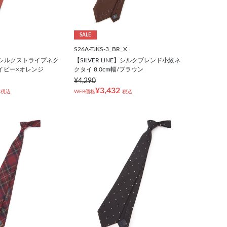
SALE
S26A-TJKS-3_BR_X
NE】シルクストライプネク
【SILVER LINE】シルクブレンド小紋ネ
/ネイビー×オレンジ
クタイ 8.0cm幅/ブラウン
¥4,290
¥3,432
税込
WEB価格
税込