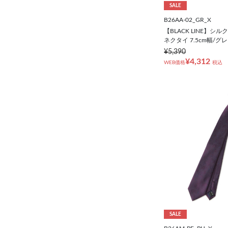
SALE
B26AA-02_GR_X
【BLACK LINE】シ
ネクタイ 7.5cm幅/グ
¥5,390
¥4,312
WEB価格
税込
SALE