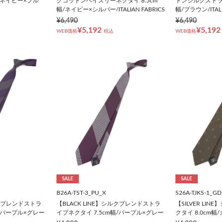
幅/ネイビー×ブル
クコットンペイズリーネクタイ 8.5cm
トンシルクストライ
幅/ネイビー×シルバー/ITALIAN FABRICS
幅/ブラウン/ITALI
¥6,490
¥6,490
¥5,192
¥5,192
WEB価格
税込
WEB価格
SALE
SALE
B26A-TST-3_PU_X
S26A-TJKS-1_GD
ルクブレンドストラ
【BLACK LINE】シルクブレンドストラ
【SILVER LI
幅/パープル×グレー
イプネクタイ 7.5cm幅/パープル×グレー
クタイ 8.0cm幅