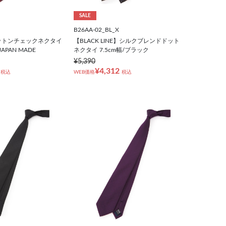
SALE
B26AA-02_BL_X
ットンチェックネクタイ
【BLACK LINE】シルクブレンドドット
JAPAN MADE
ネクタイ 7.5cm幅/ブラック
¥5,390
¥4,312
税込
WEB価格
税込