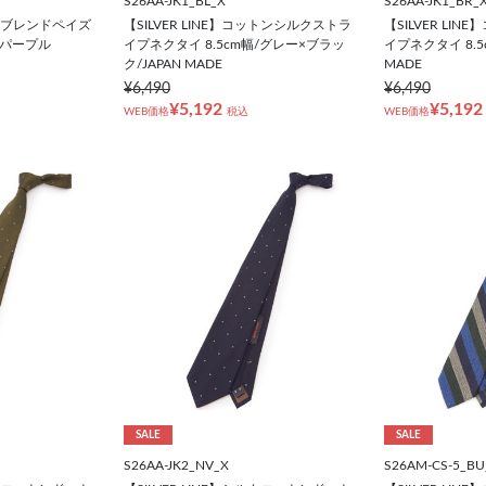
S26AA-JK1_BL_X
S26AA-JK1_BR_
ルクブレンドペイズ
【SILVER LINE】コットンシルクストラ
【SILVER LI
/パープル
イプネクタイ 8.5cm幅/グレー×ブラッ
イプネクタイ 8.5
ク/JAPAN MADE
MADE
¥6,490
¥6,490
¥5,192
¥5,192
WEB価格
税込
WEB価格
SALE
SALE
S26AA-JK2_NV_X
S26AM-CS-5_BU