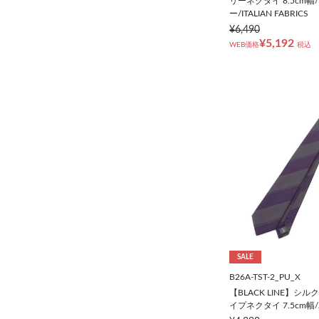
リーネクタイ 8.5cm
ー/ITALIAN FABRICS
¥6,490
¥5,192
WEB価格
税込
SALE
B26A-TST-2_PU_X
【BLACK LINE】シ
イプネクタイ 7.5cm