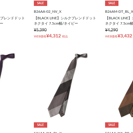
SALE
SALE
B26AA-02_NV_X
B26AM-DT_BL_
ルクブレンドドット
【BLACK LINE】シルクブレンドドット
【BLACK LI
レー
ネクタイ 7.5cm幅/ネイビー
ネクタイ 7.5cm
¥5,390
¥4,290
¥4,312
¥3,432
WEB価格
税込
WEB価格
SALE
SALE