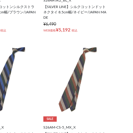
X
S26AA-JK2_BL_X
NE】コットンシルクストラ
【SILVER LINE】シルクコットンドット
cm幅/ブラウン/JAPAN
ネクタイ 8.5cm幅/ネイビー/JAPAN MA
DE
¥6,490
¥5,192
税込
WEB価格
税込
SALE
_X
S26AM-CS-5_MX_X