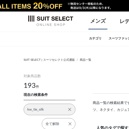
メンズ
レ
カテゴリ
スーツファッ
SUIT SELECT | スーツセレクト公式通販
商品一覧
対象商品数
193
件
現在の検索条件
商品一覧の検索結果です
kw_tie_silk
ツ、ネクタイ、カジュ
全て解除
人気のタグで探す