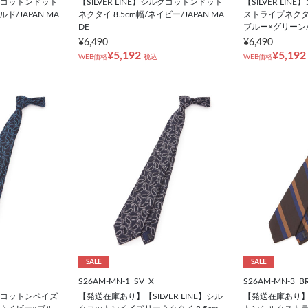
シルクコットンドット
【SILVER LINE】シルクコットンドット
【SILVER LI
ルド/JAPAN MA
ネクタイ 8.5cm幅/ネイビー/JAPAN MA
ストライプネクタイ
DE
ブルー×グリーン/IT
¥6,490
¥6,490
¥5,192
¥5,192
WEB価格
税込
WEB価格
SALE
SALE
S26AM-MN-1_SV_X
S26AM-MN-3_B
シルクコットンペイズ
【発送在庫あり】【SILVER LINE】シル
【発送在庫あり】【S