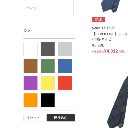
パンツ
SALE
ニット・カットソー
S26A-16-10_X
カラー
【SILVER LINE】シル
cm幅/ネイビー
カジュアルシャツ
¥5,390
¥4,312
WEB価格
税込
フォーマルタイ
ネクタイ
ベルト
ビジネス小物
リセット
絞り込む
バッグ