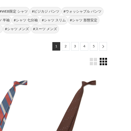
#WEB限定 シャツ
#ビジカジ パンツ
#ウォッシャブル パンツ
ツ 半袖
#シャツ 七分袖
#シャツ スリム
#シャツ 形態安定
ト
#シャツ メンズ
#スーツ メンズ
Next
1
2
3
4
5