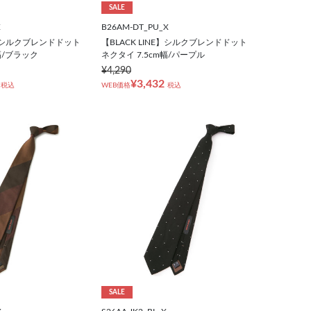
SALE
X
B26AM-DT_PU_X
NE】シルクブレンドドット
【BLACK LINE】シルクブレンドドット
幅/ブラック
ネクタイ 7.5cm幅/パープル
¥4,290
¥3,432
税込
WEB価格
税込
SALE