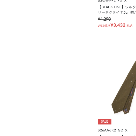
B26AM-PE_PU_X
【BLACK LINE】シ
リーネクタイ 7.5cm幅
¥4,290
¥3,432
WEB価格
税込
SALE
S26AA-JK2_GD_X