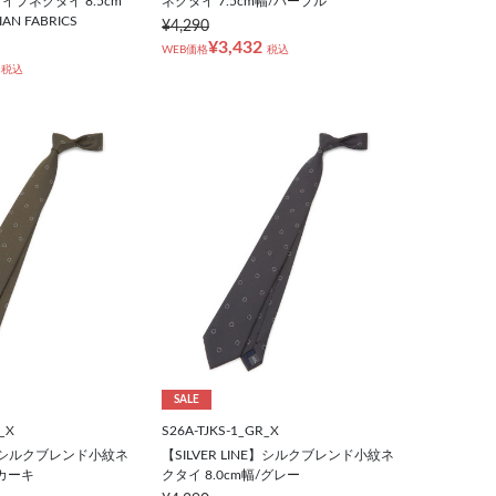
プネクタイ 8.5cm
ネクタイ 7.5cm幅/パープル
AN FABRICS
¥4,290
¥3,432
WEB価格
税込
税込
SALE
_X
S26A-TJKS-1_GR_X
NE】シルクブレンド小紋ネ
【SILVER LINE】シルクブレンド小紋ネ
/カーキ
クタイ 8.0cm幅/グレー