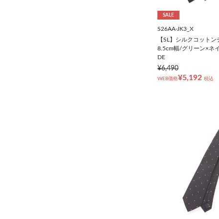
シューズ
SALE
S26AA-JK3_X
靴下
【SL】シルクコットン
8.5cm幅/グリーン×ネイ
DE
アンダーウェア
¥6,490
¥5,192
WEB価格
税込
コート
オーダースーツ
オーダーシャツ