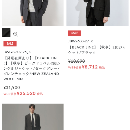
SALE
JBW2600-27_X
SALE
【BLACK LINE】【秋冬】2釦ジャ
BWGJ2602-25_X
ケット/ブラック
【発送在庫あり】【BLACK LIN
¥10,890
E】【秋冬】ピークドラペル2釦シ
¥8,712
WEB価格
税込
ングルジャケット/ダークグレー×
グレンチェック/NEW ZEALAND
WOOL MIX
¥31,900
¥25,520
WEB価格
税込