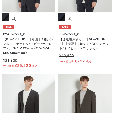
SALE
SALE
BWGJ2650-1_X
JBW2650-1_X
【BLACK LINE】【春夏】2釦シン
【発送在庫あり】【BLACK LIN
グルジャケット/ネイビー×サイロ
E】【春夏】2釦シングルジャケッ
フィル/NEW ZEALAND WOOL
ト/ネイビー×シアサッカー
MIX Super100’s
¥10,890
¥31,900
¥8,712
WEB価格
税込
¥25,520
WEB価格
税込