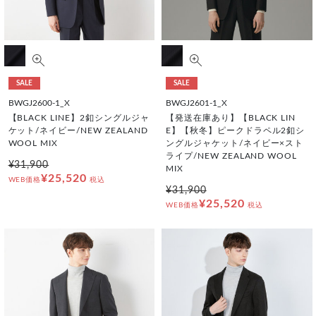
SALE
SALE
BWGJ2600-1_X
BWGJ2601-1_X
【BLACK LINE】2釦シングルジャ
【発送在庫あり】【BLACK LIN
ケット/ネイビー/NEW ZEALAND
E】【秋冬】ピークドラペル2釦シ
WOOL MIX
ングルジャケット/ネイビー×スト
ライプ/NEW ZEALAND WOOL
¥31,900
MIX
¥25,520
WEB価格
税込
¥31,900
¥25,520
WEB価格
税込