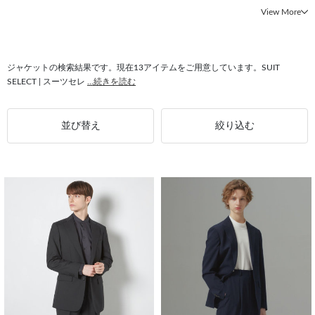
#Aライン CLASSICO TAPERED
#Aライン テーパードアーム
View More
#Aライン マニカマッピーナ
#ジャケット 春夏
#ジャケット 4Sノンアイロン
#ジャケット ウール
#パンツスーツ メンズ
#ジャケット パッチポケット
#パンツスーツ ウール
#4S ジャケット
#セットアップ対応 ストレッチ
ジャケットの検索結果です。現在13アイテムをご用意しています。SUIT
SELECT | スーツセレ
...続きを読む
並び替え
絞り込む