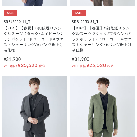
SALE
SALE
SRBJ2550-11_T
SRBJ2550-31_T
【RBC】【春夏】3釦段返りシン
【RBC】【春夏】3釦段返りシン
グルスーツ 2タック/ネイビー/パ
グルスーツ 2タック/ブラウン/パ
ッチポケット/ドローコード&ウエ
ッチポケット/ドローコード&ウエ
ストシャーリング/※パンツ裾上げ
ストシャーリング/※パンツ裾上げ
済仕様
済仕様
¥31,900
¥31,900
¥25,520
¥25,520
WEB価格
税込
WEB価格
税込