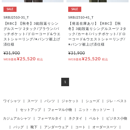
SALE
SALE
SRBJ2510-31_T
SRBJ2510-41_T
【RBC】【秋冬】3釦段返りシン
【発送在庫あり】【RBC】【秋
グルスーツ 2タック/ブラウン/パ
冬】3釦段返りシングルスーツ 2タ
ッチポケット/ドローコード&ウエ
ック/カーキ/パッチポケット/ドロ
ストシャーリング/※パンツ裾上げ
ーコード&ウエストシャーリング/
済仕様
※パンツ裾上げ済仕様
¥31,900
¥31,900
¥25,520
¥25,520
WEB価格
税込
WEB価格
税込
1
ワイシャツ
|
スーツ
|
パンツ
|
ジャケット
|
シューズ
|
ジレ・ベスト
|
セットアップ
|
フォーマル小物
|
ニット・カットソー
|
カジュアルシャツ
|
フォーマルタイ
|
ネクタイ
|
ベルト
|
ビジネス小物
|
バッグ
|
靴下
|
アンダーウェア
|
コート
|
オーダースーツ
|