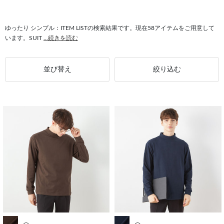
#コート シンプル
#トップス ゆったり
#パンツ シンプル
#ゆったり RBC
#ジャケット ゆったり
ゆったり シンプル：ITEM LISTの検索結果です。現在58アイテムをご用意して
います。SUIT
...続きを読む
並び替え
絞り込む