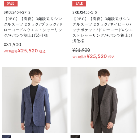
SALE
SALE
SRBJ2454-27_S
SRBJ2455-1_S
【RBC】【春夏】3釦段返りシン
【RBC】【春夏】3釦段返りシン
グルスーツ 2タック/ブラック/ド
グルスーツ 2タック/ネイビー/パ
ローコード&ウエストシャーリン
ッチポケット/ドローコード&ウエ
グ/※パンツ裾上げ済仕様
ストシャーリング/※パンツ裾上げ
済仕様
¥31,900
¥25,520
¥31,900
WEB価格
税込
¥25,520
WEB価格
税込