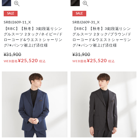
SALE
SALE
SRBJ2609-11_X
SRBJ2609-31_X
【RBC】【秋冬】3釦段返りシン
【RBC】【秋冬】3釦段返りシン
グルスーツ 2タック/ネイビー/ド
グルスーツ 2タック/ブラウン/ド
ローコード&ウエストシャーリン
ローコード&ウエストシャーリン
グ/※パンツ裾上げ済仕様
グ/※パンツ裾上げ済仕様
¥31,900
¥31,900
¥25,520
¥25,520
WEB価格
税込
WEB価格
税込