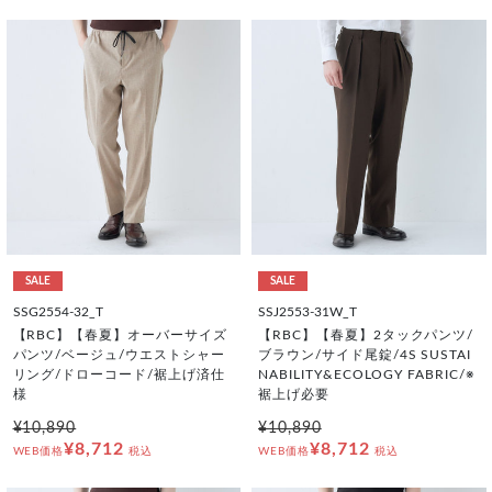
SALE
SALE
SSG2554-32_T
SSJ2553-31W_T
【RBC】【春夏】オーバーサイズ
【RBC】【春夏】2タックパンツ/
パンツ/ベージュ/ウエストシャー
ブラウン/サイド尾錠/4S SUSTAI
リング/ドローコード/裾上げ済仕
NABILITY&ECOLOGY FABRIC/※
様
裾上げ必要
¥10,890
¥10,890
¥8,712
¥8,712
WEB価格
税込
WEB価格
税込