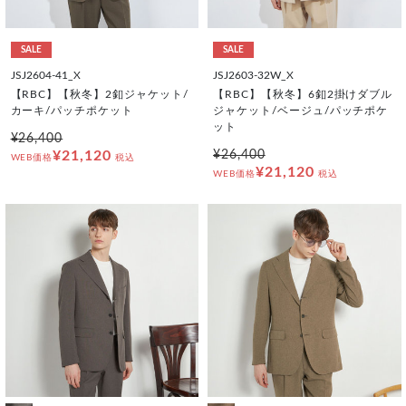
SALE
SALE
JSJ2604-41_X
JSJ2603-32W_X
【RBC】【秋冬】2釦ジャケット/
【RBC】【秋冬】6釦2掛けダブル
カーキ/パッチポケット
ジャケット/ベージュ/パッチポケ
ット
¥26,400
¥21,120
¥26,400
WEB価格
税込
¥21,120
WEB価格
税込