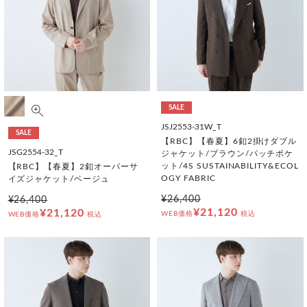
SALE
JSJ2553-31W_T
SALE
【RBC】【春夏】6釦2掛けダブル
JSG2554-32_T
ジャケット/ブラウン/パッチポケ
ット/4S SUSTAINABILITY&ECOL
【RBC】【春夏】2釦オーバーサ
OGY FABRIC
イズジャケット/ベージュ
¥26,400
¥26,400
¥21,120
¥21,120
WEB価格
税込
WEB価格
税込