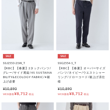
SALE
SALE
SSJ2553-21W_T
SSG2554-1_T
【RBC】【春夏】2タックパンツ/
【RBC】【春夏】オーバーサイズ
グレー/サイド尾錠/4S SUSTAINA
パンツ/ネイビー/ウエストシャー
BILITY&ECOLOGY FABRIC/※裾
リング/ドローコード/裾上げ済仕
上げ必要
様
¥10,890
¥10,890
¥8,712
¥8,712
WEB価格
税込
WEB価格
税込