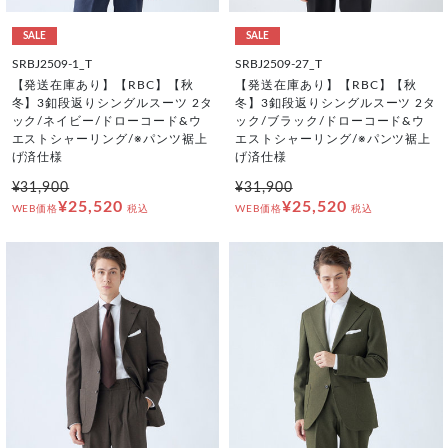
SALE
SALE
SRBJ2509-1_T
SRBJ2509-27_T
【発送在庫あり】【RBC】【秋
【発送在庫あり】【RBC】【秋
冬】3釦段返りシングルスーツ 2タ
冬】3釦段返りシングルスーツ 2タ
ック/ネイビー/ドローコード&ウ
ック/ブラック/ドローコード&ウ
エストシャーリング/※パンツ裾上
エストシャーリング/※パンツ裾上
げ済仕様
げ済仕様
¥31,900
¥31,900
¥25,520
¥25,520
WEB価格
税込
WEB価格
税込