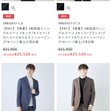
SALE
SALE
SRBJ2657-1_X
SRBJ2657-27_X
【RBC】【春夏】3釦段返りシン
【RBC】【春夏】3釦段返りシン
グルスーツ 2タック/ネイビー/ド
グルスーツ 2タック/ブラック/ド
ローコード&ウエストシャーリン
ローコード&ウエストシャーリン
グ/※パンツ裾上げ済仕様
グ/※パンツ裾上げ済仕様
¥31,900
¥31,900
¥25,520
¥25,520
WEB価格
税込
WEB価格
税込