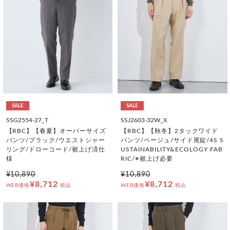
SALE
SALE
SSG2554-27_T
SSJ2603-32W_X
【RBC】【春夏】オーバーサイズ
【RBC】【秋冬】2タックワイド
パンツ/ブラック/ウエストシャー
パンツ/ベージュ/サイド尾錠/4S S
リング/ドローコード/裾上げ済仕
USTAINABILITY&ECOLOGY FAB
様
RIC/※裾上げ必要
¥10,890
¥10,890
¥8,712
¥8,712
WEB価格
税込
WEB価格
税込