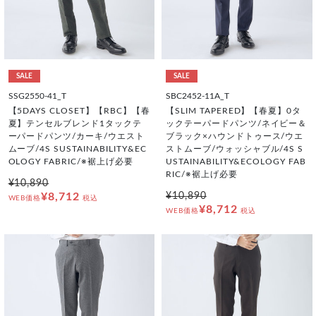
SALE
SALE
SSG2550-41_T
SBC2452-11A_T
【5DAYS CLOSET】【RBC】【春
【SLIM TAPERED】【春夏】0タ
夏】テンセルブレンド1タックテ
ックテーパードパンツ/ネイビー＆
ーパードパンツ/カーキ/ウエスト
ブラック×ハウンドトゥース/ウエ
ムーブ/4S SUSTAINABILITY&EC
ストムーブ/ウォッシャブル/4S S
OLOGY FABRIC/※裾上げ必要
USTAINABILITY&ECOLOGY FAB
RIC/※裾上げ必要
¥10,890
¥8,712
¥10,890
WEB価格
税込
¥8,712
WEB価格
税込