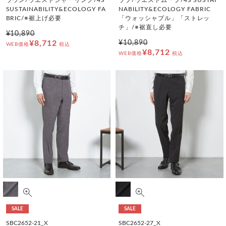
ラウン/ウエストシャーリング/4S
ラブ/ウエストムーブ/4S SUSTAI
SUSTAINABILITY&ECOLOGY FA
NABILITY&ECOLOGY FABRIC
BRIC/※裾上げ必要
「ウォッシャブル」「ストレッ
チ」/※裾直し必要
¥10,890
¥8,712
¥10,890
WEB価格
税込
¥8,712
WEB価格
税込
SALE
SALE
SBC2652-21_X
SBC2652-27_X