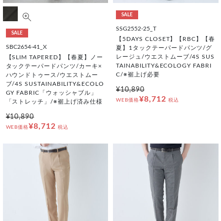
SALE
SSG2552-25_T
SALE
【5DAYS CLOSET】【RBC】【春
SBC2654-41_X
夏】1タックテーパードパンツ/グ
レージュ/ウエストムーブ/4S SUS
【SLIM TAPERED】【春夏】ノー
TAINABILITY&ECOLOGY FABRI
タックテーパードパンツ/カーキ×
C/※裾上げ必要
ハウンドトゥース/ウエストムー
ブ/4S SUSTAINABILITY&ECOLO
¥10,890
GY FABRIC「ウォッシャブル」
¥8,712
WEB価格
税込
「ストレッチ」/※裾上げ済み仕様
¥10,890
¥8,712
WEB価格
税込