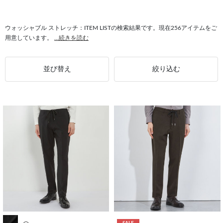
#ストレッチ 4Sノンアイロン
#ジャケット ウォッシャブル
#トップス ウォッシャブル
#ウォッシャブル メンズ
ウォッシャブル ストレッチ：ITEM LISTの検索結果です。現在256アイテムをご
用意しています。
...続きを読む
#セーター ウォッシャブル
#ウォッシャブル BLACK LINE
#ネクタイ ウォッシャブル
並び替え
絞り込む