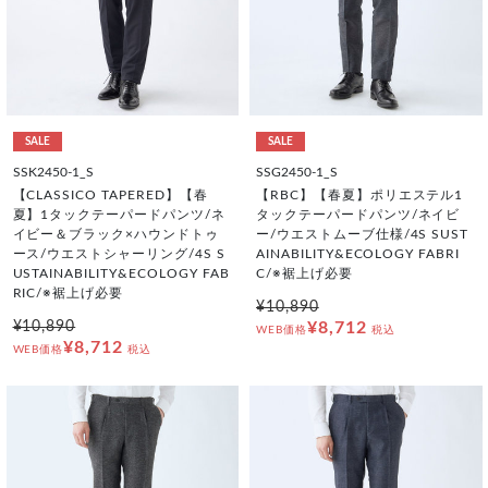
SALE
SALE
SSK2450-1_S
SSG2450-1_S
【CLASSICO TAPERED】【春
【RBC】【春夏】ポリエステル1
夏】1タックテーパードパンツ/ネ
タックテーパードパンツ/ネイビ
イビー＆ブラック×ハウンドトゥ
ー/ウエストムーブ仕様/4S SUST
ース/ウエストシャーリング/4S S
AINABILITY&ECOLOGY FABRI
USTAINABILITY&ECOLOGY FAB
C/※裾上げ必要
RIC/※裾上げ必要
¥10,890
¥10,890
¥8,712
WEB価格
税込
¥8,712
WEB価格
税込