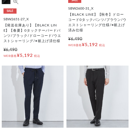
SALE
SBW2600-31_X
SALE
【BLACK LINE】【秋冬】ドロー
SBW2651-27_X
コード0タックパンツ/ブラウン/ウ
エストシャーリング仕様/※裾上げ
【発送在庫あり】【BLACK LIN
済み仕様
E】【春夏】0タックテーパードパ
ンツ/ブラック/ドローコード/ウエ
¥6,490
ストシャーリング/※裾上げ済仕様
¥5,192
WEB価格
税込
¥6,490
¥5,192
WEB価格
税込