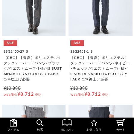
SALE
SALE
SSG2450-27_S
SSG2451-1_S
【RBC】【春夏】ポリエステル1
【RBC】【春夏】ポリエステル1
タックテーパードパンツ/ブラッ
タックテーパードパンツ/ネイビー
ク/ウエストムーブ仕様/4S SUST
×チェック/ウエストムーブ仕様/4
AINABILITY&ECOLOGY FABRI
S SUSTAINABILITY&ECOLOGY
C/※裾上げ必要
FABRIC/※裾上げ必要
¥10,890
¥10,890
¥8,712
¥8,712
WEB価格
税込
WEB価格
税込
アイテム
検索
着こなし
お気に入り
カート