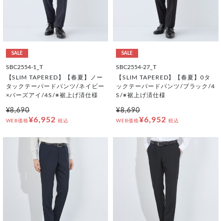
SALE
SALE
SBC2554-1_T
SBC2554-27_T
【SLIM TAPERED】【春夏】ノー
【SLIM TAPERED】【春夏】0タ
タックテーパードパンツ/ネイビー
ックテーパードパンツ/ブラック/4
×バーズアイ/4S/※裾上げ済仕様
S/※裾上げ済仕様
¥8,690
¥8,690
¥6,952
¥6,952
WEB価格
税込
WEB価格
税込