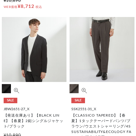
¥10,890
¥8,712
WEB価格
税込
SALE
SALE
JBW2651-27_X
SSK2551-31_X
【発送在庫あり】【BLACK LIN
【CLASSICO TAPERED】【春
E】【春夏】2釦シングルジャケッ
夏】1タックテーパードパンツ/ブ
ト/ブラック
ラウン/ウエストシャーリング/4S
SUSTAINABILITY&ECOLOGY FA
¥10,890