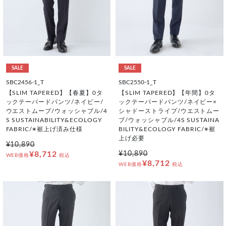
SALE
SALE
SBC2456-1_T
SBC2550-1_T
【SLIM TAPERED】【春夏】0タ
【SLIM TAPERED】【年間】0タ
ックテーパードパンツ/ネイビー/
ックテーパードパンツ/ネイビー×
ウエストムーブ/ウォッシャブル/4
シャドーストライプ/ウエストムー
S SUSTAINABILITY&ECOLOGY
ブ/ウォッシャブル/4S SUSTAINA
FABRIC/※裾上げ済み仕様
BILITY&ECOLOGY FABRIC/※裾
上げ必要
¥10,890
¥8,712
¥10,890
WEB価格
税込
¥8,712
WEB価格
税込