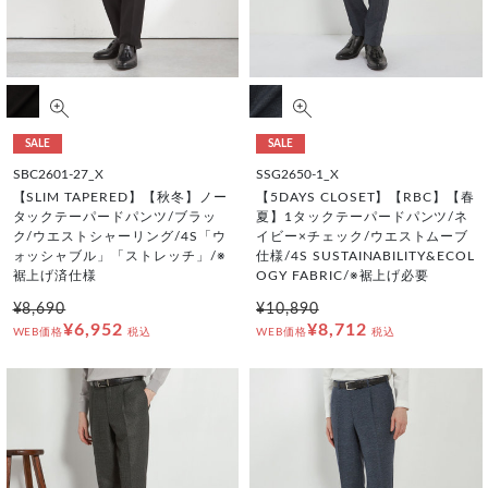
SALE
SALE
SBC2601-27_X
SSG2650-1_X
【SLIM TAPERED】【秋冬】ノー
【5DAYS CLOSET】【RBC】【春
タックテーパードパンツ/ブラッ
夏】1タックテーパードパンツ/ネ
ク/ウエストシャーリング/4S「ウ
イビー×チェック/ウエストムーブ
ォッシャブル」「ストレッチ」/※
仕様/4S SUSTAINABILITY&ECOL
裾上げ済仕様
OGY FABRIC/※裾上げ必要
¥8,690
¥10,890
¥6,952
¥8,712
WEB価格
税込
WEB価格
税込