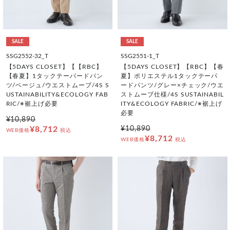
SALE
SALE
SSG2552-32_T
SSG2551-1_T
【5DAYS CLOSET】【【RBC】
【5DAYS CLOSET】【RBC】【春
【春夏】1タックテーパードパン
夏】ポリエステル1タックテーパ
ツ/ベージュ/ウエストムーブ/4S S
ードパンツ/グレー×チェック/ウエ
USTAINABILITY&ECOLOGY FAB
ストムーブ仕様/4S SUSTAINABIL
RIC/※裾上げ必要
ITY&ECOLOGY FABRIC/※裾上げ
必要
¥10,890
¥8,712
¥10,890
WEB価格
税込
¥8,712
WEB価格
税込