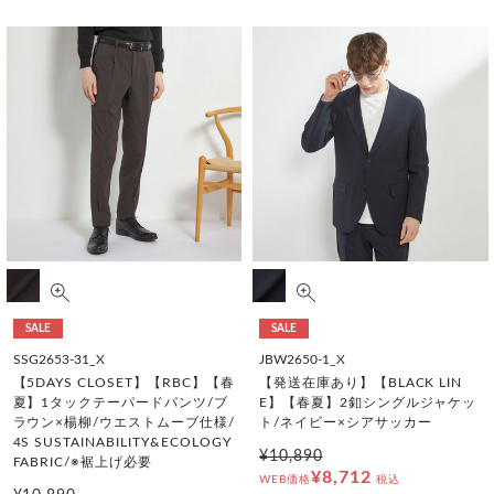
SALE
SALE
SSG2653-31_X
JBW2650-1_X
【5DAYS CLOSET】【RBC】【春
【発送在庫あり】【BLACK LIN
夏】1タックテーパードパンツ/ブ
E】【春夏】2釦シングルジャケッ
ラウン×楊柳/ウエストムーブ仕様/
ト/ネイビー×シアサッカー
4S SUSTAINABILITY&ECOLOGY
¥10,890
FABRIC/※裾上げ必要
¥8,712
WEB価格
税込