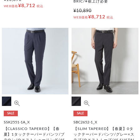
BRIC/※裾上げ必要
¥8,712
WEB価格
税込
¥10,890
¥8,712
WEB価格
税込
SALE
SALE
SSK2551-1A_X
SBC2652-1_X
【CLASSICO TAPERED】【春
【SLIM TAPERED】【春夏】0タ
夏】1タックテーパードパンツ/ブ
ックテーパードパンツ/グレー×ス