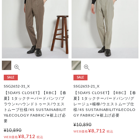
SALE
SALE
SSG2652-31_X
SSG2653-21_X
【5DAYS CLOSET】【RBC】【春
【5DAYS CLOSET】【RBC】【春
夏】1タックテーパードパンツ/ブ
夏】1タックテーパードパンツ/グ
ラウン×ハウンドトゥース/ウエス
レージュ×楊柳/ウエストムーブ仕
トムーブ仕様/4S SUSTAINABILIT
様/4S SUSTAINABILITY&ECOLO
Y&ECOLOGY FABRIC/※裾上げ必
GY FABRIC/※裾上げ必要
要
¥10,890
¥10,890
¥8,712
WEB価格
税込
¥8,712
WEB価格
税込