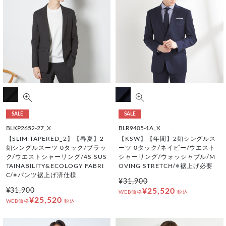
SALE
SALE
BLKP2652-27_X
BLR9405-1A_X
【SLIM TAPERED_2】【春夏】2
【KSW】【年間】2釦シングルス
釦シングルスーツ 0タック/ブラッ
ーツ 0タック/ネイビー/ウエスト
ク/ウエストシャーリング/4S SUS
シャーリング/ウォッシャブル/M
TAINABILITY&ECOLOGY FABRI
OVING STRETCH/※裾上げ必要
C/※パンツ裾上げ済仕様
¥31,900
¥31,900
¥25,520
WEB価格
税込
¥25,520
WEB価格
税込