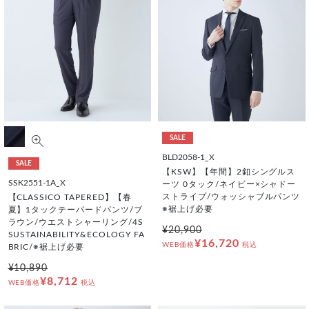
SALE
BLD2058-1_X
SALE
【KSW】【年間】2釦シングルス
SSK2551-1A_X
ーツ 0タック/ネイビー×シャドー
ストライプ/ウォッシャブルパンツ
【CLASSICO TAPERED】【春
※裾上げ必要
夏】1タックテーパードパンツ/ブ
ラウン/ウエストシャーリング/4S
¥20,900
SUSTAINABILITY&ECOLOGY FA
¥16,720
WEB価格
税込
BRIC/※裾上げ必要
¥10,890
¥8,712
WEB価格
税込