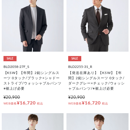
SALE
SALE
BLD2058-27F_S
BLD2255-31_R
【KSW】【年間】2釦シングルス
【発送在庫あり】【KSW】【年
ーツ 0タック/ブラック×シャドー
間】2釦シングルスーツ 0タック/
ストライプ/ウォッシャブルパンツ
ダークグレー×チェック/ウォッシ
※裾上げ必要
ャブルパンツ/※裾上げ必要
¥20,900
¥20,900
¥16,720
¥16,720
WEB価格
税込
WEB価格
税込