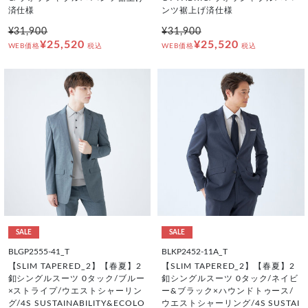
済仕様
ンツ裾上げ済仕様
¥31,900
¥31,900
¥25,520
¥25,520
WEB価格
税込
WEB価格
税込
SALE
SALE
BLGP2555-41_T
BLKP2452-11A_T
【SLIM TAPERED_2】【春夏】2
【SLIM TAPERED_2】【春夏】2
釦シングルスーツ 0タック/ブルー
釦シングルスーツ 0タック/ネイビ
×ストライプ/ウエストシャーリン
ー&ブラック×ハウンドトゥース/
グ/4S SUSTAINABILITY&ECOLO
ウエストシャーリング/4S SUSTAI