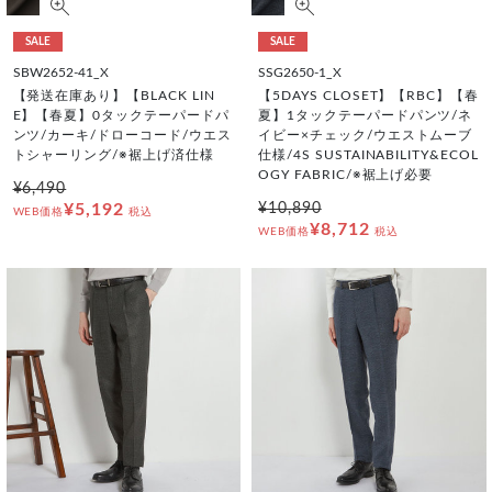
SALE
SALE
SBW2652-41_X
SSG2650-1_X
【発送在庫あり】【BLACK LIN
【5DAYS CLOSET】【RBC】【春
E】【春夏】0タックテーパードパ
夏】1タックテーパードパンツ/ネ
ンツ/カーキ/ドローコード/ウエス
イビー×チェック/ウエストムーブ
トシャーリング/※裾上げ済仕様
仕様/4S SUSTAINABILITY&ECOL
OGY FABRIC/※裾上げ必要
¥6,490
¥5,192
¥10,890
WEB価格
税込
¥8,712
WEB価格
税込