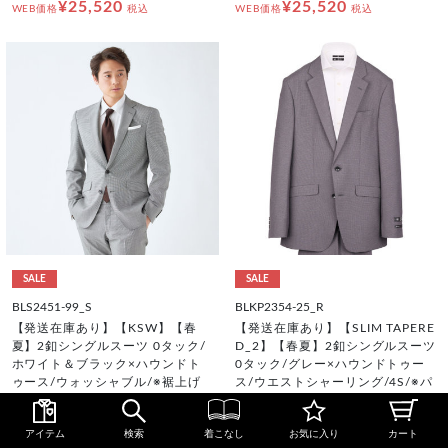
¥25,520
¥25,520
WEB価格
税込
WEB価格
税込
SALE
SALE
BLS2451-99_S
BLKP2354-25_R
【発送在庫あり】【KSW】【春
【発送在庫あり】【SLIM TAPERE
夏】2釦シングルスーツ 0タック/
D_2】【春夏】2釦シングルスーツ
ホワイト＆ブラック×ハウンドト
0タック/グレー×ハウンドトゥー
ゥース/ウォッシャブル/※裾上げ
ス/ウエストシャーリング/4S/※パ
必要
ンツ裾上げ済仕様
¥31,900
¥31,900
アイテム
検索
着こなし
お気に入り
カート