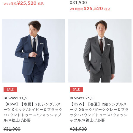
¥25,520
¥31,900
WEB価格
税込
¥25,520
WEB価格
税込
SALE
SALE
BLS2451-11_S
BLS2451-25_S
【KSW】【春夏】2釦シングルス
【KSW】【春夏】2釦シングルス
ーツ 0タック/ネイビー＆ブラック
ーツ 0タック/ダークグレー＆ブラ
×ハウンドトゥース/ウォッシャブ
ック×ハウンドトゥース/ウォッシ
ル/※裾上げ必要
ャブル/※裾上げ必要
¥31,900
¥31,900