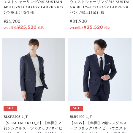
エストシャーリング/4S SUSTAIN
ウエストシャーリング/4S SUSTAI
ABILITY&ECOLOGY FABRIC/※パ
NABILITY&ECOLOGY FABRIC/※
ンツ裾上げ済仕様
パンツ裾上げ済仕様
¥31,900
¥31,900
¥25,520
¥25,520
WEB価格
税込
WEB価格
税込
SALE
SALE
BLKP2503-1_T
BLR9405-1_T
【SLIM TAPERED_2】【年間】2
【KSW】【年間】2釦シングルス
釦シングルスーツ 0タック/ネイビ
ーツ 0タック/ネイビー/ウエスト