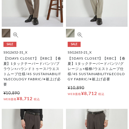
SALE
SALE
SSG2652-31_X
SSG2653-21_X
【5DAYS CLOSET】【RBC】【春
【5DAYS CLOSET】【RBC】【春
夏】1タックテーパードパンツ/ブ
夏】1タックテーパードパンツ/グ
ラウン×ハウンドトゥース/ウエス
レージュ×楊柳/ウエストムーブ仕
トムーブ仕様/4S SUSTAINABILIT
様/4S SUSTAINABILITY&ECOLO
Y&ECOLOGY FABRIC/※裾上げ必
GY FABRIC/※裾上げ必要
要
¥10,890
¥10,890
¥8,712
WEB価格
税込
¥8,712
WEB価格
税込