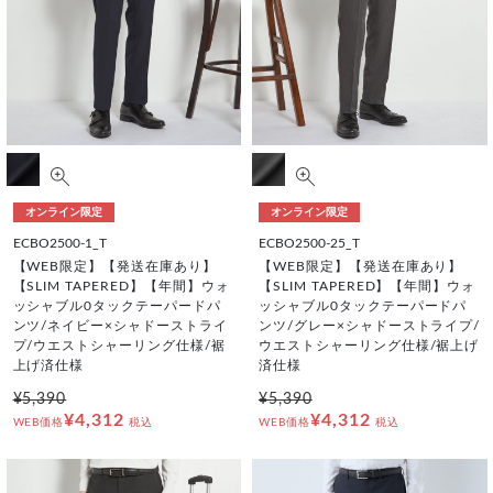
オンライン限定
オンライン限定
ECBO2500-1_T
ECBO2500-25_T
【WEB限定】【発送在庫あり】
【WEB限定】【発送在庫あり】
【SLIM TAPERED】【年間】ウォ
【SLIM TAPERED】【年間】ウォ
ッシャブル0タックテーパードパ
ッシャブル0タックテーパードパ
ンツ/ネイビー×シャドーストライ
ンツ/グレー×シャドーストライプ/
プ/ウエストシャーリング仕様/裾
ウエストシャーリング仕様/裾上げ
上げ済仕様
済仕様
¥5,390
¥5,390
¥4,312
¥4,312
WEB価格
税込
WEB価格
税込