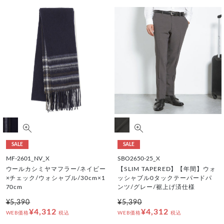
SALE
SALE
MF-2601_NV_X
SBO2650-25_X
ウールカシミヤマフラー/ネイビー
【SLIM TAPERED】【年間】ウォ
×チェック/ウォシャブル/30cm×1
ッシャブル0タックテーパードパ
70cm
ンツ/グレー/裾上げ済仕様
¥5,390
¥5,390
¥4,312
¥4,312
WEB価格
税込
WEB価格
税込