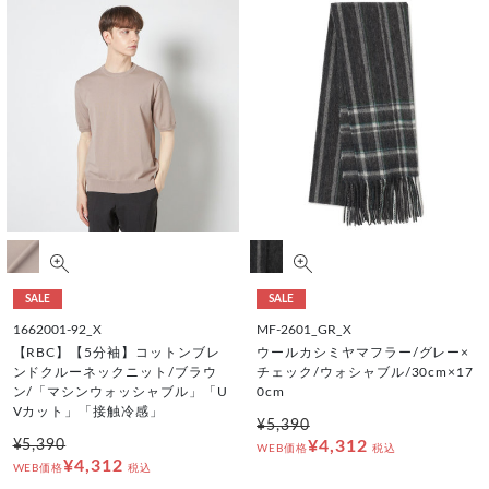
SALE
SALE
1662001-92_X
MF-2601_GR_X
【RBC】【5分袖】コットンブレ
ウールカシミヤマフラー/グレー×
ンドクルーネックニット/ブラウ
チェック/ウォシャブル/30cm×17
ン/「マシンウォッシャブル」「U
0cm
Vカット」「接触冷感」
¥5,390
¥5,390
¥4,312
WEB価格
税込
¥4,312
WEB価格
税込