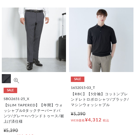
SALE
1652015-03_T
SALE
【RBC】【5分袖】コットンブレ
SBO2651-25_X
ンドレトロポロシャツ/ブラック/
マシンウォッシャブル
【SLIM TAPERED】【年間】ウォ
ッシャブル0タックテーパードパ
¥5,390
ンツ/グレー×ハウンドトゥース/裾
¥4,312
WEB価格
税込
上げ済仕様
¥5,390