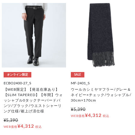
オンライン限定
SALE
ECBO2400-27_S
MF-2401_S
【WEB限定】【発送在庫あり】
ウールカシミヤマフラー/グレー＆
【SLIM TAPERED】【年間】ウォ
ネイビー×チェック/ウォシャブル/
ッシャブル0タックテーパードパ
30cm×170cm
ンツ/ブラック/ウエストシャーリ
¥5,390
ング仕様/裾上げ済仕様
¥4,312
WEB価格
税込
¥5,390
¥4,312
WEB価格
税込