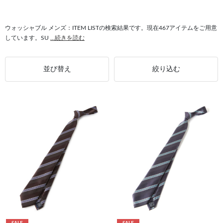
#トップス ウォッシャブル
#セーター ウォッシャブル
#ストレッチ メンズ
#ベルト メンズ
#ピンバックルベルト メンズ
#ウォッシャブル BLACK LINE
ウォッシャブル メンズ：ITEM LISTの検索結果です。現在467アイテムをご用意
しています。SU
...続きを読む
#ネクタイ ウォッシャブル
#ドレスシューズ メンズ
並び替え
絞り込む