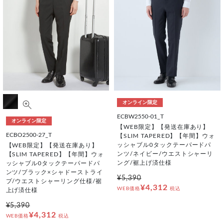
オンライン限定
ECBW2550-01_T
オンライン限定
【WEB限定】【発送在庫あり】
ECBO2500-27_T
【SLIM TAPERED】【年間】ウォ
ッシャブル0タックテーパードパ
【WEB限定】【発送在庫あり】
ンツ/ネイビー/ウエストシャーリ
【SLIM TAPERED】【年間】ウォ
ング/裾上げ済仕様
ッシャブル0タックテーパードパ
ンツ/ブラック×シャドーストライ
¥5,390
プ/ウエストシャーリング仕様/裾
¥4,312
WEB価格
税込
上げ済仕様
¥5,390
¥4,312
WEB価格
税込