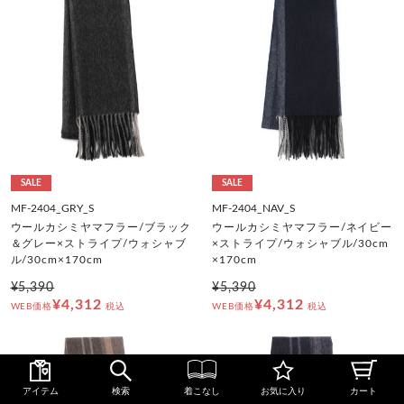
SALE
SALE
MF-2404_GRY_S
MF-2404_NAV_S
ウールカシミヤマフラー/ブラック
ウールカシミヤマフラー/ネイビー
＆グレー×ストライプ/ウォシャブ
×ストライプ/ウォシャブル/30cm
ル/30cm×170cm
×170cm
¥5,390
¥5,390
¥4,312
¥4,312
WEB価格
税込
WEB価格
税込
アイテム
検索
着こなし
お気に入り
カート