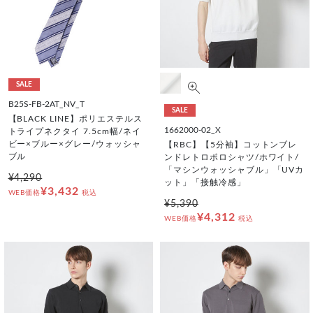
SALE
B25S-FB-2AT_NV_T
SALE
【BLACK LINE】ポリエステルス
1662000-02_X
トライプネクタイ 7.5cm幅/ネイ
ビー×ブルー×グレー/ウォッシャ
【RBC】【5分袖】コットンブレ
ブル
ンドレトロポロシャツ/ホワイト/
「マシンウォッシャブル」「UVカ
¥4,290
ット」「接触冷感」
¥3,432
WEB価格
税込
¥5,390
¥4,312
WEB価格
税込