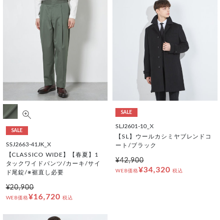
SALE
SLJ2601-10_X
SALE
【SL】ウールカシミヤブレンドコ
SSJ2663-41JK_X
ート/ブラック
【CLASSICO WIDE】【春夏】1
¥42,900
タックワイドパンツ/カーキ/サイ
¥34,320
WEB価格
税込
ド尾錠/※裾直し必要
¥20,900
¥16,720
WEB価格
税込