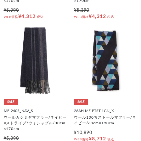
×170cm
×170cm
¥5,390
¥5,390
¥4,312
¥4,312
WEB価格
税込
WEB価格
税込
SALE
SALE
MF-2405_NAV_S
26AH-MF-PTST-1GN_X
ウールカシミヤマフラー/ネイビー
ウール100％ストールマフラー/ネ
×ストライプ/ウォシャブル/30cm
イビー/68cm×190cm
×170cm
¥10,890
¥5,390
¥8,712
WEB価格
税込