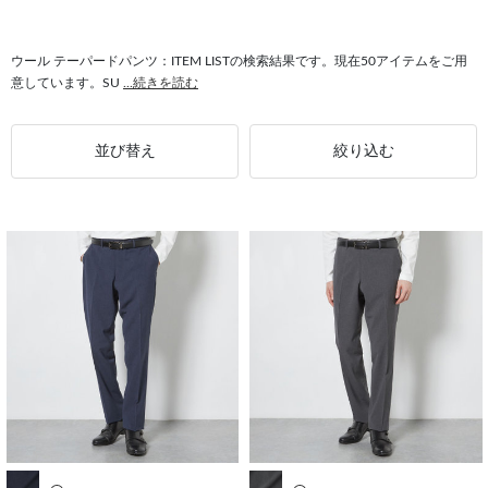
#テーパードパンツ CLASSICO TAPERED
#テーパードパンツ 2WAYストレッチ
#タイト ウール
#Aライン ウール
#スリム ウール
#ストレート ウール
ウール テーパードパンツ：ITEM LISTの検索結果です。現在50アイテムをご用
意しています。SU
...続きを読む
並び替え
絞り込む