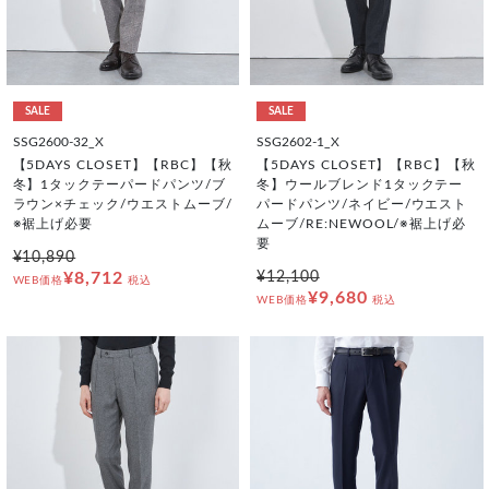
SALE
SALE
SSG2600-32_X
SSG2602-1_X
【5DAYS CLOSET】【RBC】【秋
【5DAYS CLOSET】【RBC】【秋
冬】1タックテーパードパンツ/ブ
冬】ウールブレンド1タックテー
ラウン×チェック/ウエストムーブ/
パードパンツ/ネイビー/ウエスト
※裾上げ必要
ムーブ/RE:NEWOOL/※裾上げ必
要
¥10,890
¥8,712
¥12,100
WEB価格
税込
¥9,680
WEB価格
税込