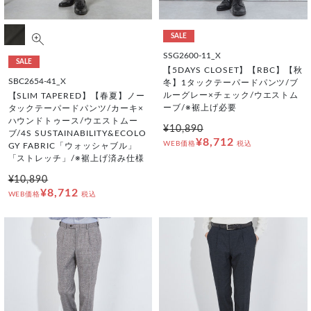
SALE
SSG2600-11_X
SALE
【5DAYS CLOSET】【RBC】【秋
SBC2654-41_X
冬】1タックテーパードパンツ/ブ
ルーグレー×チェック/ウエストム
【SLIM TAPERED】【春夏】ノー
ーブ/※裾上げ必要
タックテーパードパンツ/カーキ×
ハウンドトゥース/ウエストムー
¥10,890
ブ/4S SUSTAINABILITY&ECOLO
¥8,712
WEB価格
税込
GY FABRIC「ウォッシャブル」
「ストレッチ」/※裾上げ済み仕様
¥10,890
¥8,712
WEB価格
税込