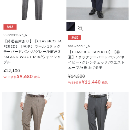
SALE
SSG2303-25_R
SALE
【発送在庫あり】【CLASSICO TA
SSC2655-1_X
PERED】【秋冬】ウール 1タック
テーパードパンツ/グレー/NEW Z
【CLASSICO TAPERED】【春
EALAND WOOL MIX/ウォッシャ
夏】1タックテーパードパンツ/ネ
ブル
イビー×グレンチェック/ウエスト
ムーブ/※裾上げ必要
¥12,100
¥9,680
¥14,300
WEB価格
税込
¥11,440
WEB価格
税込