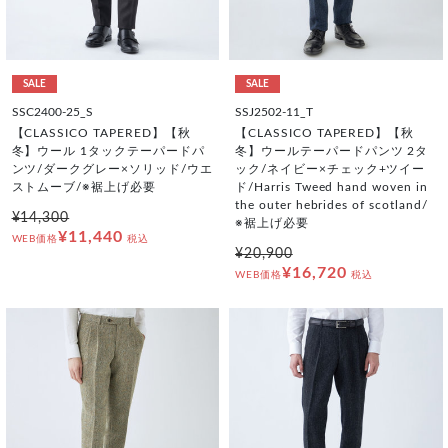
SALE
SALE
SSC2400-25_S
SSJ2502-11_T
【CLASSICO TAPERED】【秋
【CLASSICO TAPERED】【秋
冬】ウール 1タックテーパードパ
冬】ウールテーパードパンツ 2タ
ンツ/ダークグレー×ソリッド/ウエ
ック/ネイビー×チェック+ツイー
ストムーブ/※裾上げ必要
ド/Harris Tweed hand woven in
the outer hebrides of scotland/
¥14,300
※裾上げ必要
¥11,440
WEB価格
税込
¥20,900
¥16,720
WEB価格
税込