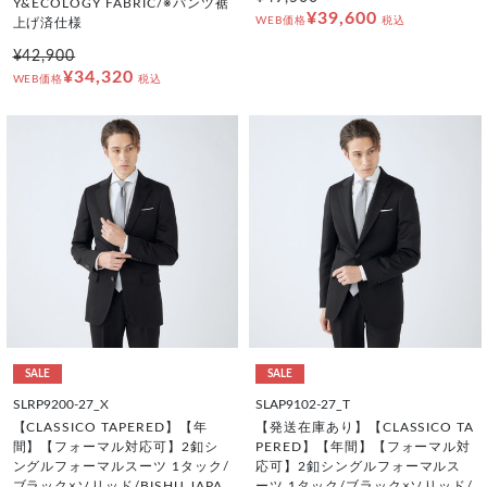
Y&ECOLOGY FABRIC/※パンツ裾
¥39,600
WEB価格
税込
上げ済仕様
¥42,900
¥34,320
WEB価格
税込
SALE
SALE
SLRP9200-27_X
SLAP9102-27_T
【CLASSICO TAPERED】【年
【発送在庫あり】【CLASSICO TA
間】【フォーマル対応可】2釦シ
PERED】【年間】【フォーマル対
ングルフォーマルスーツ 1タック/
応可】2釦シングルフォーマルス
ブラック×ソリッド/BISHU JAPA
ーツ 1タック/ブラック×ソリッド/