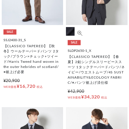
SALE
SSJ2400-31_S
SALE
【CLASSICO TAPERED】【秋
SLDP2650-1_X
冬】ウールテーパードパンツ 2タ
ック/ブラウン×チェック+ツイー
【CLASSICO TAPERED】【春
ド/Harris Tweed hand woven in
夏】2釦シングルスリーピースス
the outer hebrides of scotland/
ーツ 1タックテーパードパンツ/ネ
※裾上げ必要
イビー/ウエストムーブ/4S SUST
AINABILITY&ECOLOGY FABRI
¥20,900
C/※パンツ裾上げ済仕様
¥16,720
WEB価格
税込
¥42,900
¥34,320
WEB価格
税込