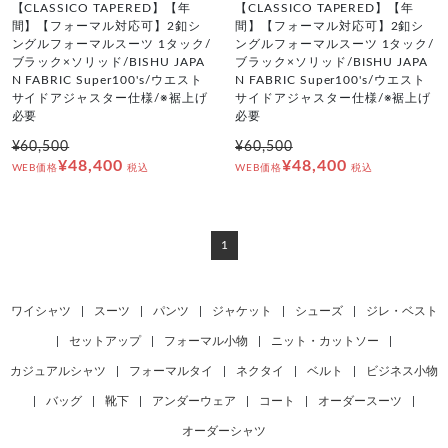
【CLASSICO TAPERED】【年
【CLASSICO TAPERED】【年
間】【フォーマル対応可】2釦シ
間】【フォーマル対応可】2釦シ
ングルフォーマルスーツ 1タック/
ングルフォーマルスーツ 1タック/
ブラック×ソリッド/BISHU JAPA
ブラック×ソリッド/BISHU JAPA
N FABRIC Super100's/ウエスト
N FABRIC Super100's/ウエスト
サイドアジャスター仕様/※裾上げ
サイドアジャスター仕様/※裾上げ
必要
必要
¥60,500
¥60,500
¥48,400
¥48,400
WEB価格
税込
WEB価格
税込
1
ワイシャツ
|
スーツ
|
パンツ
|
ジャケット
|
シューズ
|
ジレ・ベスト
|
セットアップ
|
フォーマル小物
|
ニット・カットソー
|
カジュアルシャツ
|
フォーマルタイ
|
ネクタイ
|
ベルト
|
ビジネス小物
|
バッグ
|
靴下
|
アンダーウェア
|
コート
|
オーダースーツ
|
オーダーシャツ