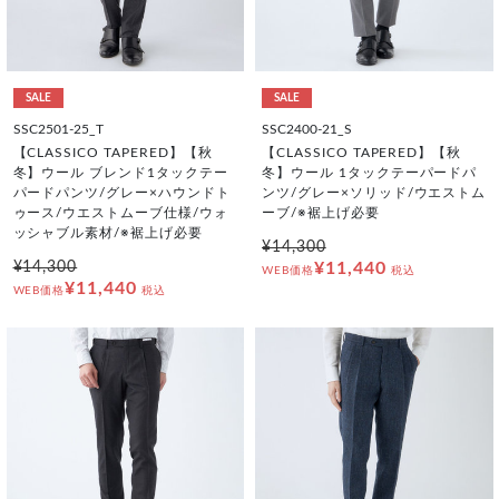
SALE
SALE
SSC2501-25_T
SSC2400-21_S
【CLASSICO TAPERED】【秋
【CLASSICO TAPERED】【秋
冬】ウール ブレンド1タックテー
冬】ウール 1タックテーパードパ
パードパンツ/グレー×ハウンドト
ンツ/グレー×ソリッド/ウエストム
ゥース/ウエストムーブ仕様/ウォ
ーブ/※裾上げ必要
ッシャブル素材/※裾上げ必要
¥14,300
¥14,300
¥11,440
WEB価格
税込
¥11,440
WEB価格
税込