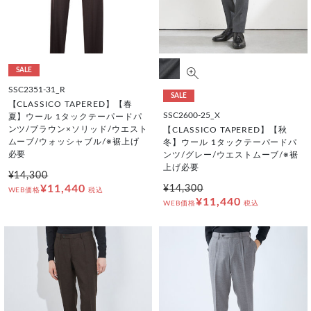
SALE
SSC2351-31_R
SALE
【CLASSICO TAPERED】【春
SSC2600-25_X
夏】ウール 1タックテーパードパ
ンツ/ブラウン×ソリッド/ウエスト
【CLASSICO TAPERED】【秋
ムーブ/ウォッシャブル/※裾上げ
冬】ウール 1タックテーパードパ
必要
ンツ/グレー/ウエストムーブ/※裾
上げ必要
¥14,300
¥11,440
¥14,300
WEB価格
税込
¥11,440
WEB価格
税込