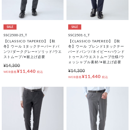
SALE
SALE
SSC2500-25_T
SSC2501-1_T
【CLASSICO TAPERED】【秋
【CLASSICO TAPERED】【秋
冬】ウール 1タックテーパードパ
冬】ウール ブレンド1タックテー
ンツ/ダークグレー×ソリッド/ウエ
パードパンツ/ネイビー×ハウンド
ストムーブ/※裾上げ必要
トゥース/ウエストムーブ仕様/ウ
ォッシャブル素材/※裾上げ必要
¥14,300
¥11,440
¥14,300
WEB価格
税込
¥11,440
WEB価格
税込