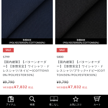
SALE
SALE
S799
S800
【国内縫製】【パターンオーダ
【国内縫製】【パターンオーダ
ー】【形態安定】ワイシャツ・ド
ー】【形態安定】ワイシャツ・ド
レスシャツ/ネイビー(COTTON5
レスシャツ/ブラック×ドビー(COT
0%/POLYESTER50%)
TON50%/POLYESTER50%)
¥9,790
¥9,790
¥7,832
¥7,832
WEB価格
税込
WEB価格
税込
アイテム
検索
着こなし
お気に入り
カート