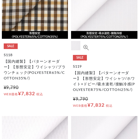
SALE
S118
SALE
【国内縫製】【パターンオーダ
S119
ー】【形態安定】ワイシャツ/ブラ
ウンチェック(POLYESTER65%/C
【国内縫製】【パターンオーダ
OTTON35%/)
ー】【形態安定】ワイシャツ/ホワ
イト×ドビー/吸水速乾/接触冷感(P
¥9,790
OLYESTER75%/COTTON25%/)
¥7,832
WEB価格
税込
¥9,790
¥7,832
WEB価格
税込