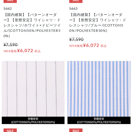
SALE
SALE
S662
S663
【国内縫製】【パターンオーダ
【国内縫製】【パターンオーダ
ー】【形態安定】ワイシャツ・ド
ー】【形態安定】ワイシャツ・ド
レスシャツ/ホワイト×ドビーツイ
レスシャツ/ブルー/(COTTON5
ル/(COTTON50%/POLYESTER5
0%/POLYESTER50%)
0%)
¥7,590
¥7,590
¥6,072
WEB価格
税込
¥6,072
WEB価格
税込
SALE
SALE