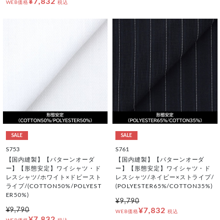
¥7,832
WEB価格
税込
SALE
SALE
S753
S761
【国内縫製】【パターンオーダ
【国内縫製】【パターンオーダ
ー】【形態安定】ワイシャツ・ド
ー】【形態安定】ワイシャツ・ド
レスシャツ/ホワイト×ドビースト
レスシャツ/ネイビー×ストライプ/
ライプ/(COTTON50%/POLYEST
(POLYESTER65%/COTTON35%)
ER50%)
¥9,790
¥9,790
¥7,832
WEB価格
税込
¥7,832