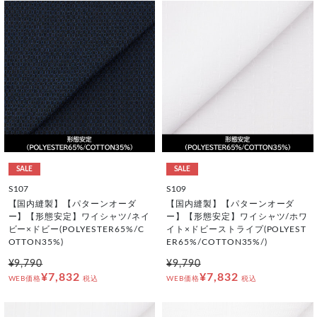
SALE
SALE
S107
S109
【国内縫製】【パターンオーダ
【国内縫製】【パターンオーダ
ー】【形態安定】ワイシャツ/ネイ
ー】【形態安定】ワイシャツ/ホワ
ビー×ドビー(POLYESTER65%/C
イト×ドビーストライプ(POLYEST
OTTON35%)
ER65%/COTTON35%/)
¥9,790
¥9,790
¥7,832
¥7,832
WEB価格
税込
WEB価格
税込