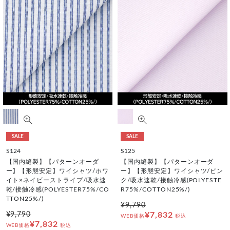
SALE
SALE
S124
S125
【国内縫製】【パターンオーダ
【国内縫製】【パターンオーダ
ー】【形態安定】ワイシャツ/ホワ
ー】【形態安定】ワイシャツ/ピン
イト×ネイビーストライプ/吸水速
ク/吸水速乾/接触冷感(POLYESTE
乾/接触冷感(POLYESTER75%/CO
R75%/COTTON25%/)
TTON25%/)
¥9,790
¥9,790
¥7,832
WEB価格
税込
¥7,832
WEB価格
税込