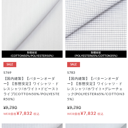
SALE
SALE
S769
S783
【国内縫製】【パターンオーダ
【国内縫製】【パターンオーダ
ー】【形態安定】ワイシャツ・ド
ー】【形態安定】ワイシャツ・ド
レスシャツ/ホワイト×ドビースト
レスシャツ/ホワイト×グレーチェ
ライプ(COTTON50%/POLYESTE
ック(POLYESTER65%/COTTON3
R50%)
5%)
¥9,790
¥9,790
¥7,832
¥7,832
WEB価格
税込
WEB価格
税込