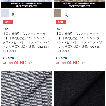
SALE
SALE
S523
S524
【国内縫製】【パターンオーダ
【国内縫製】【パターンオーダ
ー】【形態安定】ワイシャツ/サッ
ー】【形態安定】ワイシャツ/ブラ
クス×ドビー/トリコットニット/ス
ウン×ドビー/トリコットニット/ス
トレッチ素材/吸水速乾(POLYEST
トレッチ素材/吸水速乾(POLYEST
ER100%)
ER100%)
¥8,690
¥8,690
¥6,952
¥6,952
WEB価格
税込
WEB価格
税込