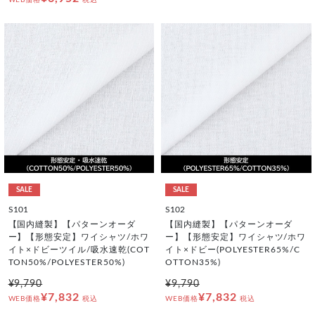
SALE
SALE
S101
S102
【国内縫製】【パターンオーダ
【国内縫製】【パターンオーダ
ー】【形態安定】ワイシャツ/ホワ
ー】【形態安定】ワイシャツ/ホワ
イト×ドビーツイル/吸水速乾(COT
イト×ドビー(POLYESTER65%/C
TON50%/POLYESTER50%)
OTTON35%)
¥9,790
¥9,790
¥7,832
¥7,832
WEB価格
税込
WEB価格
税込