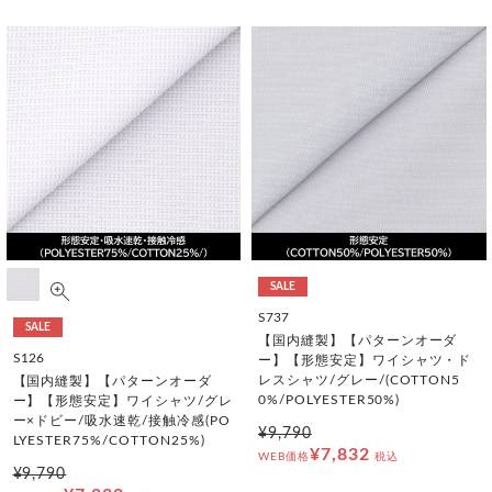
SALE
S737
SALE
【国内縫製】【パターンオーダ
S126
ー】【形態安定】ワイシャツ・ド
レスシャツ/グレー/(COTTON5
【国内縫製】【パターンオーダ
0%/POLYESTER50%)
ー】【形態安定】ワイシャツ/グレ
ー×ドビー/吸水速乾/接触冷感(PO
¥9,790
LYESTER75%/COTTON25%)
¥7,832
WEB価格
税込
¥9,790