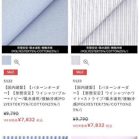
SALE
SALE
S122
S123
【国内縫製】【パターンオーダ
【国内縫製】【パターンオーダ
ー】【形態安定】ワイシャツ/ブル
ー】【形態安定】ワイシャツ/ホワ
ー×ドビー/吸水速乾/接触冷感(PO
イト×ストライプ/吸水速乾/接触冷
LYESTER75%/COTTON25%/)
感(POLYESTER75%/COTTON2
5%/)
¥9,790
¥7,832
¥9,790
WEB価格
税込
¥7,832
WEB価格
税込