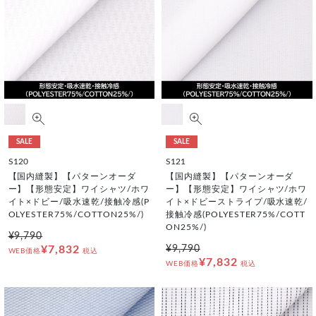
SALE
SALE
S120
S121
【国内縫製】【パターンオーダ
【国内縫製】【パターンオーダ
ー】【形態安定】ワイシャツ/ホワ
ー】【形態安定】ワイシャツ/ホワ
イト×ドビー/吸水速乾/接触冷感(P
イト×ドビーストライプ/吸水速乾/
OLYESTER75%/COTTON25%/)
接触冷感(POLYESTER75%/COTT
ON25%/)
¥9,790
¥7,832
¥9,790
WEB価格
税込
¥7,832
WEB価格
税込