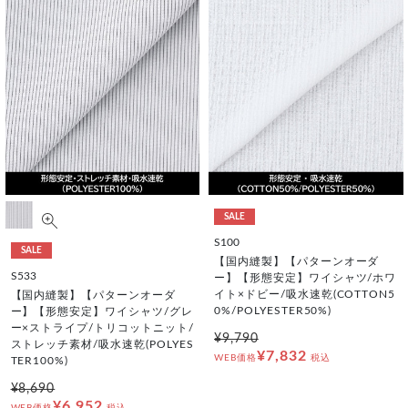
SALE
S100
SALE
【国内縫製】【パターンオーダ
S533
ー】【形態安定】ワイシャツ/ホワ
イト×ドビー/吸水速乾(COTTON5
【国内縫製】【パターンオーダ
0%/POLYESTER50%)
ー】【形態安定】ワイシャツ/グレ
ー×ストライプ/トリコットニット/
¥9,790
ストレッチ素材/吸水速乾(POLYES
¥7,832
WEB価格
税込
TER100%)
¥8,690
¥6,952
WEB価格
税込