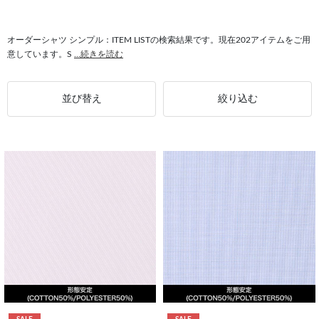
#トップス シンプル
#ベルト シンプル
#ピンバックルベルト シンプル
#ゆったり シンプル
#スーツ シンプル
#ドレスシューズ シンプル
オーダーシャツ シンプル：ITEM LISTの検索結果です。現在202アイテムをご用
意しています。S
...続きを読む
#シューズ シンプル
#コート シンプル
#パンツ シンプル
並び替え
絞り込む