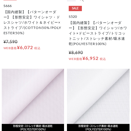
S666
SALE
【国内縫製】【パターンオーダ
S520
ー】【形態安定】ワイシャツ・ド
レスシャツ/ホワイト＆ネイビー×
【国内縫製】【パターンオーダ
ストライプ/(COTTON50%/POLY
ー】【形態安定】ワイシャツ/ホワ
ESTER50%)
イト×ドビーストライプ/トリコッ
トニット/ストレッチ素材/吸水速
¥7,590
乾(POLYESTER100%)
¥6,072
WEB価格
税込
¥8,690
¥6,952
WEB価格
税込