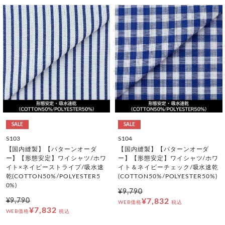
SALE
SALE
S103
S104
【国内縫製】【パターンオーダ
【国内縫製】【パターンオーダ
ー】【形態安定】ワイシャツ/ホワ
ー】【形態安定】ワイシャツ/ホワ
イト×ネイビーストライプ/吸水速
イト＆ネイビーチェック/吸水速乾
乾(COTTON50%/POLYESTER5
(COTTON50%/POLYESTER50%)
0%)
¥9,790
¥9,790
¥7,832
WEB価格
税込
¥7,832
WEB価格
税込