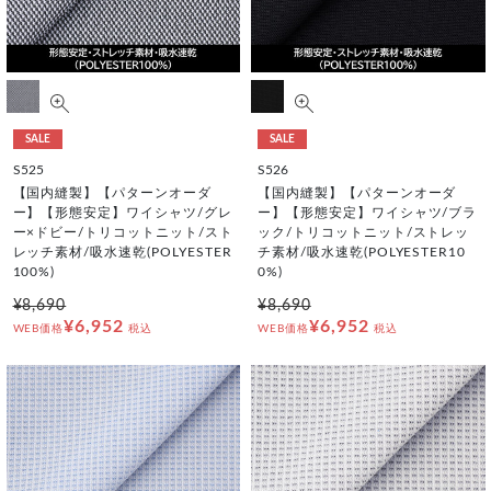
SALE
SALE
S525
S526
【国内縫製】【パターンオーダ
【国内縫製】【パターンオーダ
ー】【形態安定】ワイシャツ/グレ
ー】【形態安定】ワイシャツ/ブラ
ー×ドビー/トリコットニット/スト
ック/トリコットニット/ストレッ
レッチ素材/吸水速乾(POLYESTER
チ素材/吸水速乾(POLYESTER10
100%)
0%)
¥8,690
¥8,690
¥6,952
¥6,952
WEB価格
税込
WEB価格
税込