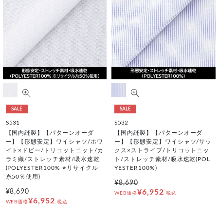
SALE
SALE
S531
S532
【国内縫製】【パターンオーダ
【国内縫製】【パターンオーダ
ー】【形態安定】ワイシャツ/ホワ
ー】【形態安定】ワイシャツ/サッ
イト×ドビー/トリコットニット/カ
クス×ストライプ/トリコットニッ
ラミ織/ストレッチ素材/吸水速乾
ト/ストレッチ素材/吸水速乾(POL
(POLYESTER100% ※リサイクル
YESTER100%)
糸50％使用)
¥8,690
¥8,690
¥6,952
WEB価格
税込
¥6,952
WEB価格
税込