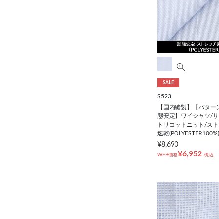
SALE
S523
【国内縫製】【パター
態安定】ワイシャツ/サ
トリコットニット/スト
速乾(POLYESTER100%)
¥8,690
¥6,952
WEB価格
税込