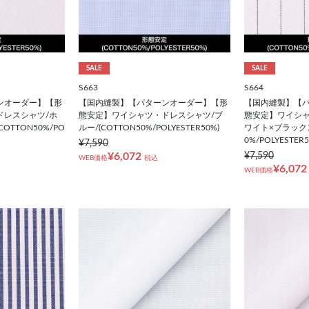
SALE
SALE
S663
S664
ンオーダー】【形
【国内縫製】【パターンオーダー】【形
【国内縫製】【
ドレスシャツ/ホ
態安定】ワイシャツ・ドレスシャツ/ブ
態安定】ワイシャ
OTTON50%/PO
ルー/(COTTON50%/POLYESTER50%)
ワイト×ブラックス
0%/POLYESTER5
¥7,590
¥6,072
¥7,590
WEB価格
税込
¥6,072
WEB価格