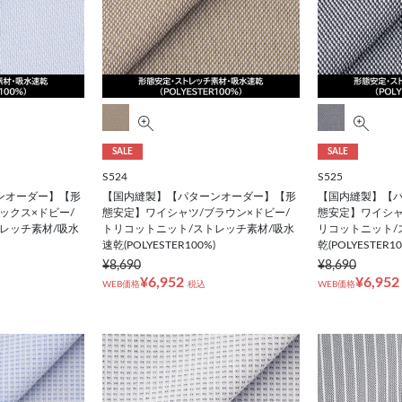
SALE
SALE
S524
S525
ンオーダー】【形
【国内縫製】【パターンオーダー】【形
【国内縫製】【
ックス×ドビー/
態安定】ワイシャツ/ブラウン×ドビー/
態安定】ワイシャ
レッチ素材/吸水
トリコットニット/ストレッチ素材/吸水
リコットニット/
速乾(POLYESTER100%)
乾(POLYESTER10
¥8,690
¥8,690
¥6,952
¥6,952
WEB価格
税込
WEB価格