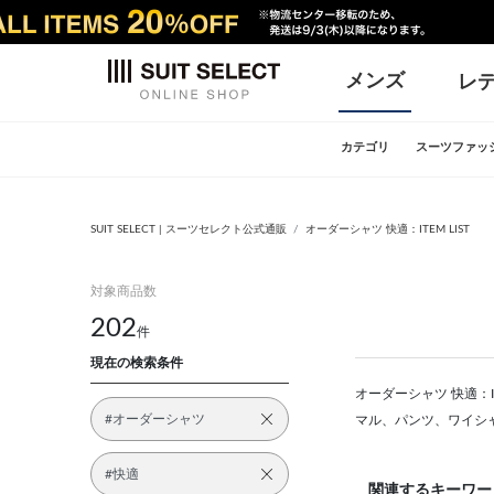
メンズ
レ
カテゴリ
スーツファッ
SUIT SELECT | スーツセレクト公式通販
オーダーシャツ 快適：ITEM LIST
対象商品数
202
件
現在の検索条件
オーダーシャツ 快適：I
#オーダーシャツ
マル、パンツ、ワイシ
#快適
関連するキーワー