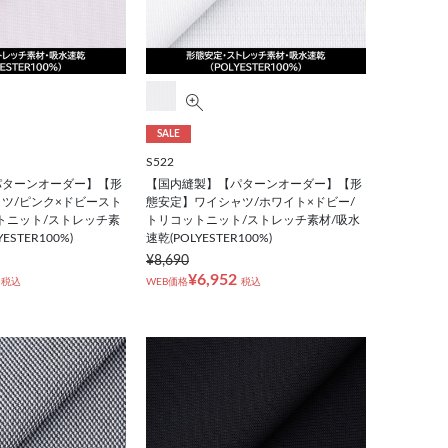
SALE
S522
パターンオーダー】【形
【国内縫製】【パターンオーダー】【形
ツ/ピンク×ドビースト
態安定】ワイシャツ/ホワイト×ドビー/
トニット/ストレッチ素
トリコットニット/ストレッチ素材/吸水
ESTER100%)
速乾(POLYESTER100%)
¥8,690
¥6,952
税込
WEB価格
税込