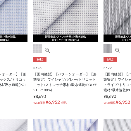
SALE
SALE
S528
S529
ンオーダー】【形
【国内縫製】【パターンオーダー】【形
【国内縫製】【
ックス/トリコッ
態安定】ワイシャツ/グレー/トリコット
態安定】ワイシャ
/吸水速乾(POL
ニット/ストレッチ素材/吸水速乾(POLYE
トライプ/トリコ
STER100%)
素材/吸水速乾(POL
¥8,690
¥8,690
¥6,952
¥6,952
WEB価格
税込
WEB価格