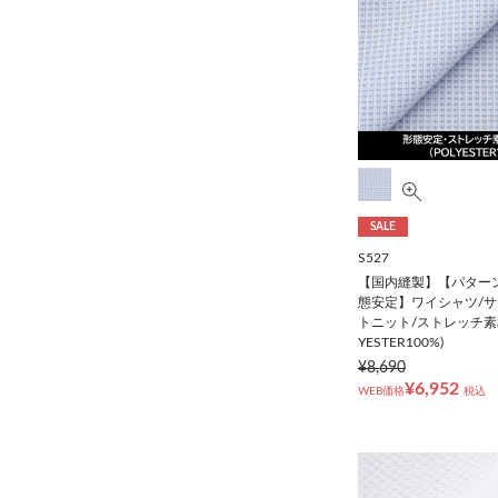
SALE
S527
【国内縫製】【パター
態安定】ワイシャツ/サ
トニット/ストレッチ素材
YESTER100%)
¥8,690
¥6,952
WEB価格
税込