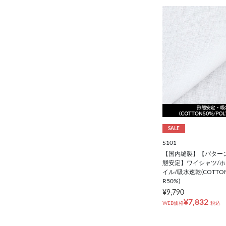
SALE
S101
【国内縫製】【パター
態安定】ワイシャツ/ホ
イル/吸水速乾(COTTON5
R50%)
¥9,790
¥7,832
WEB価格
税込