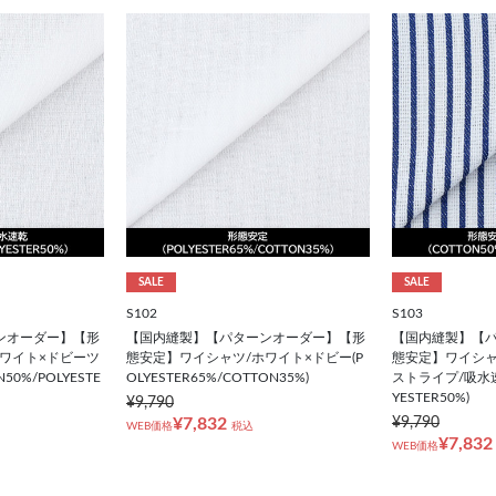
SALE
SALE
S102
S103
ンオーダー】【形
【国内縫製】【パターンオーダー】【形
【国内縫製】【
ワイト×ドビーツ
態安定】ワイシャツ/ホワイト×ドビー(P
態安定】ワイシャ
0%/POLYESTE
OLYESTER65%/COTTON35%)
ストライプ/吸水速乾
YESTER50%)
¥9,790
¥7,832
¥9,790
WEB価格
税込
¥7,832
WEB価格