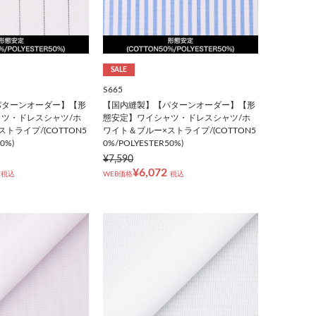
SALE
S665
パターンオーダー】【形
【国内縫製】【パターンオーダー】【形
ツ・ドレスシャツ/ホ
態安定】ワイシャツ・ドレスシャツ/ホ
トライプ/(COTTON5
ワイト＆ブルー×ストライプ/(COTTON5
0%)
0%/POLYESTER50%)
¥7,590
¥6,072
税込
WEB価格
税込