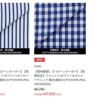
SALE
S104
パターンオーダー】【形
【国内縫製】【パターンオーダー】【形
ツ/ホワイト×ネイビー
態安定】ワイシャツ/ホワイト＆ネイビ
(COTTON50%/POL
ーチェック/吸水速乾(COTTON50%/POL
YESTER50%)
¥9,790
¥7,832
税込
WEB価格
税込