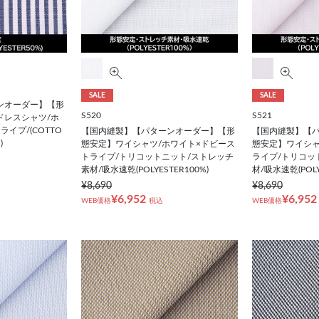
SALE
SALE
ンオーダー】【形
S520
S521
ドレスシャツ/ホ
イプ/(COTTO
【国内縫製】【パターンオーダー】【形
【国内縫製】【
)
態安定】ワイシャツ/ホワイト×ドビース
態安定】ワイシャ
トライプ/トリコットニット/ストレッチ
ライプ/トリコッ
素材/吸水速乾(POLYESTER100%)
材/吸水速乾(POLY
¥8,690
¥8,690
¥6,952
¥6,952
WEB価格
税込
WEB価格