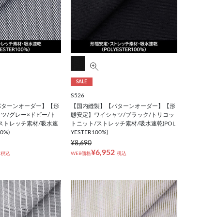
SALE
S526
パターンオーダー】【形
【国内縫製】【パターンオーダー】【形
ツ/グレー×ドビー/ト
態安定】ワイシャツ/ブラック/トリコッ
ストレッチ素材/吸水速
トニット/ストレッチ素材/吸水速乾(POL
0%)
YESTER100%)
¥8,690
¥6,952
税込
WEB価格
税込