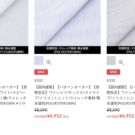
SALE
SALE
S532
S533
ンオーダー】【形
【国内縫製】【パターンオーダー】【形
【国内縫製】【
ワイト×ドビー/
態安定】ワイシャツ/サックス×ストライ
態安定】ワイシャ
ミ織/ストレッチ
プ/トリコットニット/ストレッチ素材/吸
プ/トリコットニ
TER100% ※リサ
水速乾(POLYESTER100%)
水速乾(POLYESTE
¥8,690
¥8,690
¥6,952
¥6,952
WEB価格
税込
WEB価格