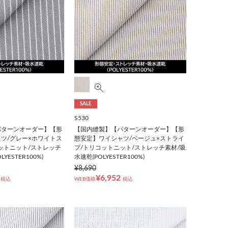
SALE
S530
パターンオーダー】【形
【国内縫製】【パターンオーダー】【形
ツ/グレー×ホワイトス
態安定】ワイシャツ/ベージュ×ストライ
ットニット/ストレッチ
プ/トリコットニット/ストレッチ素材/吸
YESTER100%)
水速乾(POLYESTER100%)
¥8,690
¥6,952
税込
WEB価格
税込