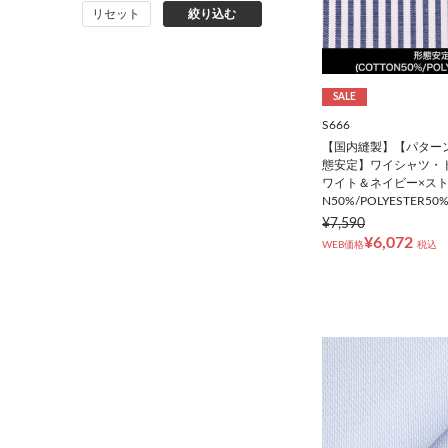
リセット
絞り込む
バッグ
シューズ
SALE
S666
靴下
【国内縫製】【パター
態安定】ワイシャツ・
アンダーウェア
ワイト＆ネイビー×ストラ
N50%/POLYESTER50%
¥7,590
コート
¥6,072
WEB価格
税込
オーダースーツ
オーダーシャツ