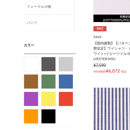
フォーマル小物
パンツ
SALE
S662
ニット・カットソー
【国内縫製】【パター
カラー
態安定】ワイシャツ・
ワイト×ドビーツイル/(C
カジュアルシャツ
LYESTER50%)
¥7,590
¥6,072
フォーマルタイ
WEB価格
税込
ネクタイ
ベルト
ビジネス小物