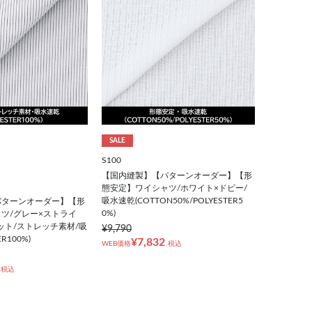
SALE
S100
【国内縫製】【パターンオーダー】【形
態安定】ワイシャツ/ホワイト×ドビー/
吸水速乾(COTTON50%/POLYESTER5
パターンオーダー】【形
0%)
ツ/グレー×ストライ
ット/ストレッチ素材/吸
¥9,790
R100%)
¥7,832
WEB価格
税込
税込