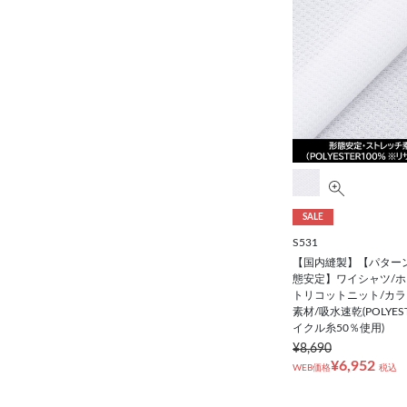
SALE
S531
【国内縫製】【パター
態安定】ワイシャツ/ホ
トリコットニット/カラ
素材/吸水速乾(POLYES
イクル糸50％使用)
¥8,690
¥6,952
WEB価格
税込