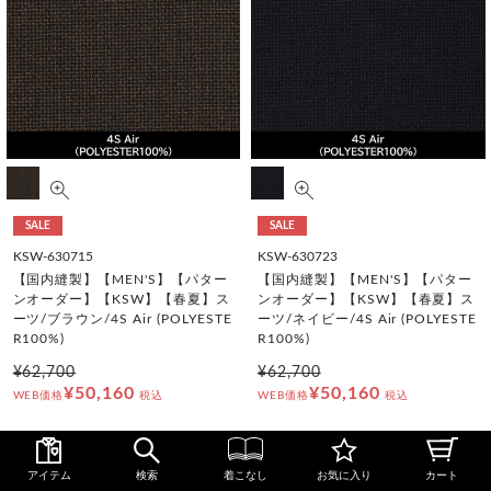
SALE
SALE
KSW-630715
KSW-630723
【国内縫製】【MEN'S】【パター
【国内縫製】【MEN'S】【パター
ンオーダー】【KSW】【春夏】ス
ンオーダー】【KSW】【春夏】ス
ーツ/ブラウン/4S Air (POLYESTE
ーツ/ネイビー/4S Air (POLYESTE
R100%)
R100%)
¥62,700
¥62,700
¥50,160
¥50,160
WEB価格
税込
WEB価格
税込
アイテム
検索
着こなし
お気に入り
カート