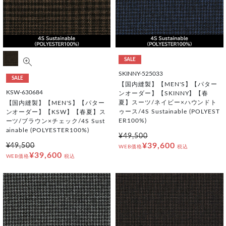
SALE
SKINNY-525033
SALE
【国内縫製】【MEN'S】【パター
KSW-630684
ンオーダー】【SKINNY】【春
夏】スーツ/ネイビー×ハウンドト
【国内縫製】【MEN'S】【パター
ゥース/4S Sustainable (POLYEST
ンオーダー】【KSW】【春夏】ス
ER100%)
ーツ/ブラウン×チェック/4S Sust
ainable (POLYESTER100%)
¥49,500
¥39,600
¥49,500
WEB価格
税込
¥39,600
WEB価格
税込