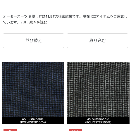
#スーツ 春夏
#テーパードパンツ 春夏
#ジャケット 春夏
#セットアップ対応 春夏
#ストレッチ 春夏
#フロントポケット 春夏
オーダースーツ 春夏：ITEM LISTの検索結果です。現在422アイテムをご用意し
ています。SUI
...続きを読む
#日本製 春夏
#トップス 春夏
#春夏 パンツスーツ
並び替え
絞り込む