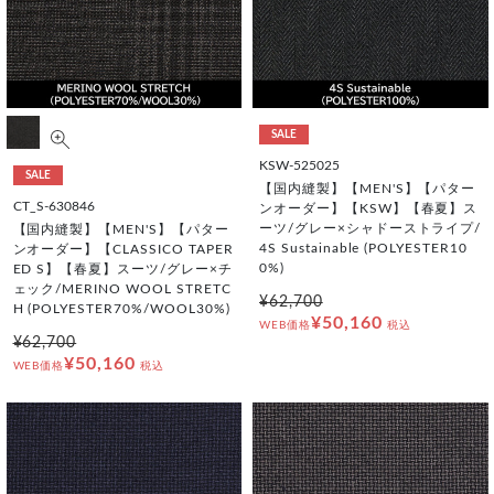
SALE
KSW-525025
SALE
【国内縫製】【MEN'S】【パター
CT_S-630846
ンオーダー】【KSW】【春夏】ス
ーツ/グレー×シャドーストライプ/
【国内縫製】【MEN'S】【パター
4S Sustainable (POLYESTER10
ンオーダー】【CLASSICO TAPER
0%)
ED S】【春夏】スーツ/グレー×チ
ェック/MERINO WOOL STRETC
¥62,700
H (POLYESTER70%/WOOL30%)
¥50,160
WEB価格
税込
¥62,700
¥50,160
WEB価格
税込