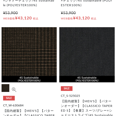
×シャドーチェック/4S Sustainab
×チェック/4S Sustainable (POLY
le (POLYESTER100%)
ESTER100%)
¥53,900
¥53,900
¥43,120
¥43,120
WEB価格
税込
WEB価格
税込
SALE
CT_S-525025
SALE
【国内縫製】【MEN'S】【パター
CT_W-630684
ンオーダー】【CLASSICO TAPER
ED S】【春夏】スーツ/グレー×シ
【国内縫製】【MEN'S】【パター
ャドーストライプ/4S Sustainable
ンオーダー】【CLASSICO TAPER