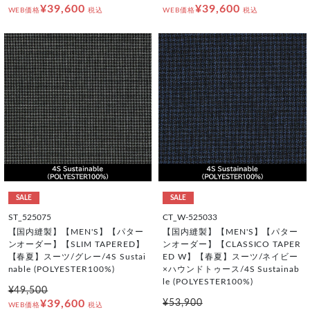
¥39,600
¥39,600
WEB価格
税込
WEB価格
税込
SALE
SALE
ST_525075
CT_W-525033
【国内縫製】【MEN'S】【パター
【国内縫製】【MEN'S】【パター
ンオーダー】【SLIM TAPERED】
ンオーダー】【CLASSICO TAPER
【春夏】スーツ/グレー/4S Sustai
ED W】【春夏】スーツ/ネイビー
nable (POLYESTER100%)
×ハウンドトゥース/4S Sustainab
le (POLYESTER100%)
¥49,500
¥39,600
¥53,900
WEB価格
税込