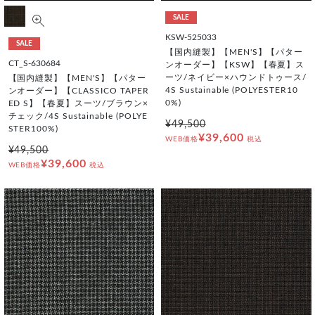
SALE
KSW-525033
SALE
【国内縫製】【MEN'S】【パター
CT_S-630684
ンオーダー】【KSW】【春夏】ス
ーツ/ネイビー×ハウンドトゥース/
【国内縫製】【MEN'S】【パター
4S Sustainable (POLYESTER10
ンオーダー】【CLASSICO TAPER
0%)
ED S】【春夏】スーツ/ブラウン×
チェック/4S Sustainable (POLYE
¥49,500
STER100%)
¥39,600
WEB価格
税込
¥49,500
¥39,600
WEB価格
税込