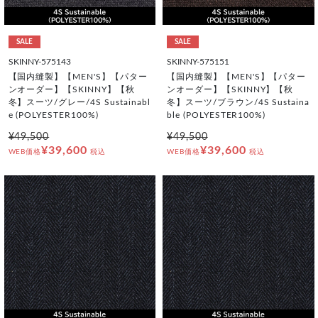
SALE
SALE
SKINNY-575143
SKINNY-575151
【国内縫製】【MEN'S】【パター
【国内縫製】【MEN'S】【パター
ンオーダー】【SKINNY】【秋
ンオーダー】【SKINNY】【秋
冬】スーツ/グレー/4S Sustainabl
冬】スーツ/ブラウン/4S Sustaina
e (POLYESTER100%)
ble (POLYESTER100%)
¥49,500
¥49,500
¥39,600
¥39,600
WEB価格
税込
WEB価格
税込