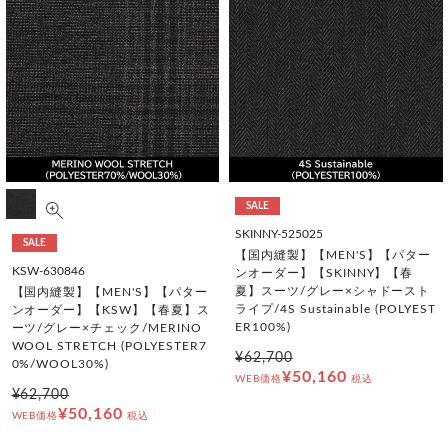
SALE
SKINNY-525025
SALE
【国内縫製】【MEN'S】【パター
KSW-630846
ンオーダー】【SKINNY】【春
夏】スーツ/グレー×シャドースト
【国内縫製】【MEN'S】【パター
ライプ/4S Sustainable (POLYEST
ンオーダー】【KSW】【春夏】ス
ER100%)
ーツ/グレー×チェック/MERINO
WOOL STRETCH (POLYESTER7
¥62,700
0%/WOOL30%)
¥50,160
WEB価格
税込
¥62,700
¥50,160
WEB価格
税込