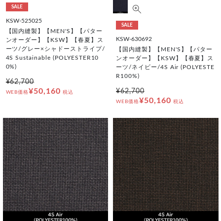
SALE
KSW-525025
SALE
【国内縫製】【MEN'S】【パター
KSW-630692
ンオーダー】【KSW】【春夏】ス
ーツ/グレー×シャドーストライプ/
【国内縫製】【MEN'S】【パター
4S Sustainable (POLYESTER10
ンオーダー】【KSW】【春夏】ス
0%)
ーツ/ネイビー/4S Air (POLYESTE
R100%)
¥62,700
¥50,160
¥62,700
WEB価格
税込
¥50,160
WEB価格
税込