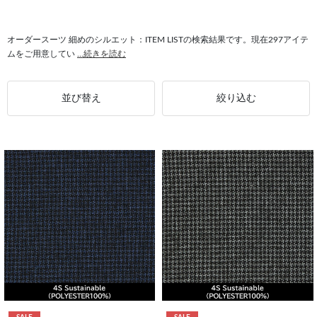
#細めのシルエット スリム
#タイト 細めのシルエット
#スーツ 細めのシルエット
#パンツスーツ 細めのシルエット
オーダースーツ 細めのシルエット：ITEM LISTの検索結果です。現在297アイテ
ムをご用意してい
...続きを読む
#シングルスーツ 細めのシルエット
#高品質 細めのシルエット
#オーダーシャツ 細めのシルエット
#ポケット 細めのシルエット
並び替え
絞り込む
#細めのシルエット シルエット