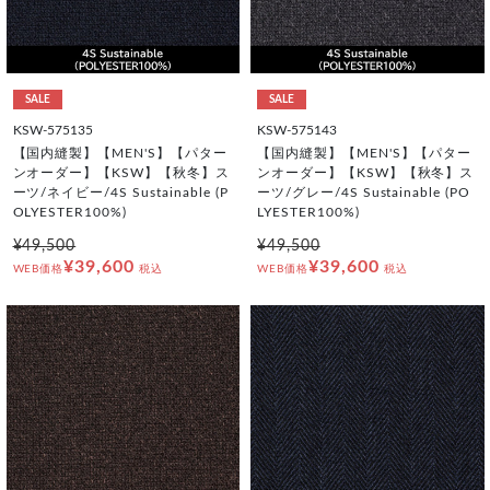
SALE
SALE
KSW-575135
KSW-575143
【国内縫製】【MEN'S】【パター
【国内縫製】【MEN'S】【パター
ンオーダー】【KSW】【秋冬】ス
ンオーダー】【KSW】【秋冬】ス
ーツ/ネイビー/4S Sustainable (P
ーツ/グレー/4S Sustainable (PO
OLYESTER100%)
LYESTER100%)
¥49,500
¥49,500
¥39,600
¥39,600
WEB価格
税込
WEB価格
税込