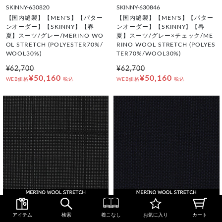
SKINNY-630820
SKINNY-630846
【国内縫製】【MEN'S】【パター
【国内縫製】【MEN'S】【パター
ンオーダー】【SKINNY】【春
ンオーダー】【SKINNY】【春
夏】スーツ/グレー/MERINO WO
夏】スーツ/グレー×チェック/ME
OL STRETCH (POLYESTER70%/
RINO WOOL STRETCH (POLYES
WOOL30%)
TER70%/WOOL30%)
¥62,700
¥62,700
¥50,160
¥50,160
WEB価格
税込
WEB価格
税込
SALE
SALE
アイテム
検索
着こなし
お気に入り
カート