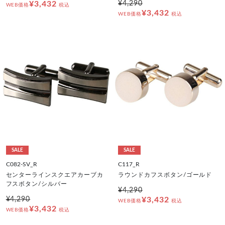
¥3,432
¥4,290
WEB価格
税込
¥3,432
WEB価格
税込
SALE
SALE
C082-SV_R
C117_R
センターラインスクエアカーブカ
ラウンドカフスボタン/ゴールド
フスボタン/シルバー
¥4,290
¥4,290
¥3,432
WEB価格
税込
¥3,432
WEB価格
税込