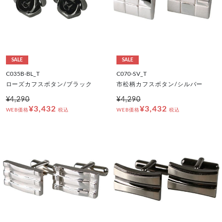
SALE
SALE
C035B-BL_T
C070-SV_T
ローズカフスボタン/ブラック
市松柄カフスボタン/シルバー
¥4,290
¥4,290
¥3,432
¥3,432
WEB価格
税込
WEB価格
税込