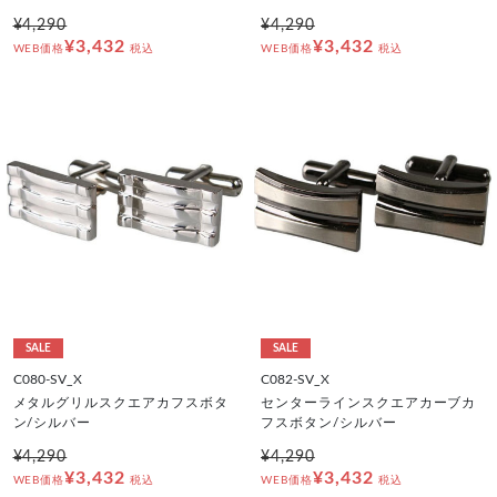
¥4,290
¥4,290
¥3,432
¥3,432
WEB価格
税込
WEB価格
税込
SALE
SALE
C080-SV_X
C082-SV_X
メタルグリルスクエアカフスボタ
センターラインスクエアカーブカ
ン/シルバー
フスボタン/シルバー
¥4,290
¥4,290
¥3,432
¥3,432
WEB価格
税込
WEB価格
税込