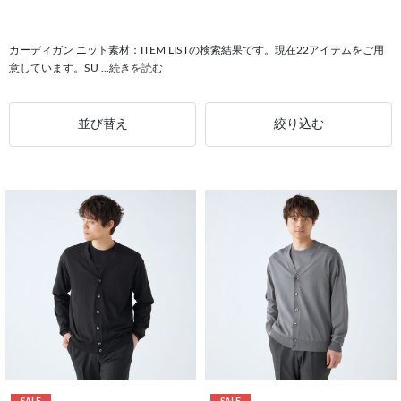
#カーディガン ZEGNA BARUFFA
#カーディガン 安定した品質
#カーディガン ウール100%
#カーディガン アフターケア
カーディガン ニット素材：ITEM LISTの検索結果です。現在22アイテムをご用
意しています。SU
...続きを読む
#ニット素材 SUIT SELECT
#ニット素材 RBC
#接触冷感 ニット素材
#ストレッチ ニット素材
並び替え
絞り込む