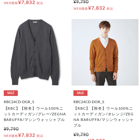
¥7,832
¥9,790
WEB価格
税込
¥7,832
WEB価格
税込
SALE
SALE
RBC24CD-DGR_S
RBC24CD-DOR_S
【RBC】【秋冬】ウール100%ニ
【RBC】【秋冬】ウール100%ニ
ットカーディガン/グレー/ZEGNA
ットカーディガン/オレンジ/ZEG
BARUFFA/マシンウォッシャブル
NA BARUFFA/マシンウォッシャ
ブル
¥9,790
¥7,832
¥9,790
WEB価格
税込