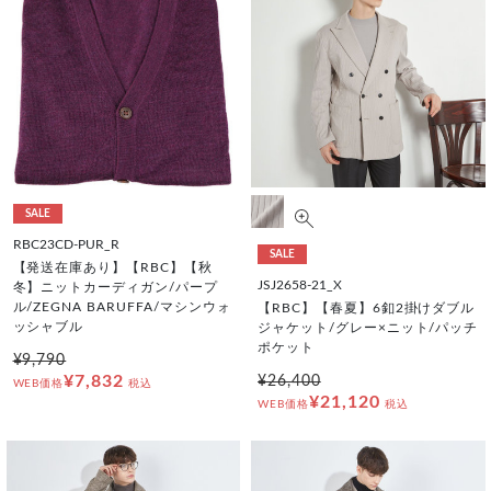
SALE
RBC23CD-PUR_R
SALE
【発送在庫あり】【RBC】【秋
JSJ2658-21_X
冬】ニットカーディガン/パープ
ル/ZEGNA BARUFFA/マシンウォ
【RBC】【春夏】6釦2掛けダブル
ッシャブル
ジャケット/グレー×ニット/パッチ
ポケット
¥9,790
¥7,832
¥26,400
WEB価格
税込
¥21,120
WEB価格
税込