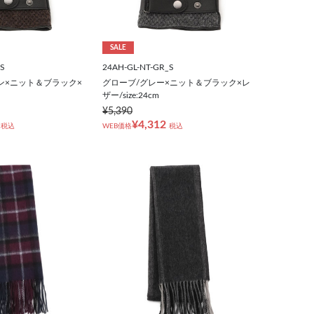
SALE
_S
24AH-GL-NT-GR_S
ン×ニット＆ブラック×
グローブ/グレー×ニット＆ブラック×レ
ザー/size:24cm
¥5,390
¥4,312
税込
WEB価格
税込