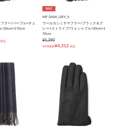
SALE
MF-2404_GRY_S
フラー/パープル×チェ
ウールカシミヤマフラー/ブラック＆グ
30cm×170cm
レー×ストライプ/ウォシャブル/30cm×1
70cm
¥5,390
税込
¥4,312
WEB価格
税込