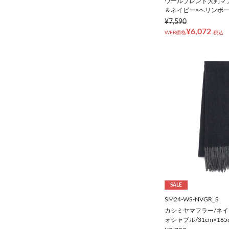
ウールブレンド大判マ
＆ネイビー×ヘリンボーン/
¥7,590
¥6,072
WEB価格
税込
SALE
SM24-WS-NVGR_S
カシミヤマフラー/ネイ
ォシャブル/31cm×165