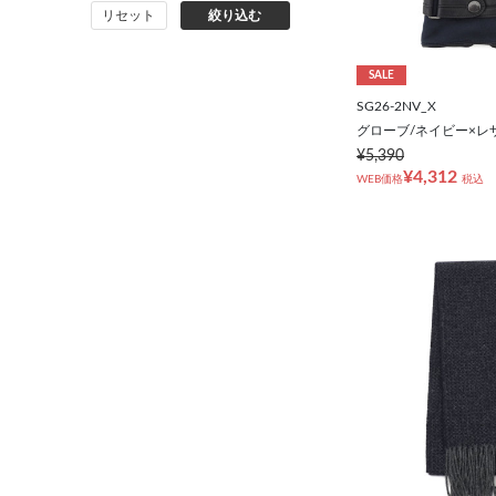
リセット
絞り込む
バッグ
SALE
シューズ
SG26-2NV_X
グローブ/ネイビー×レ
靴下
¥5,390
¥4,312
WEB価格
税込
アンダーウェア
コート
オーダースーツ
オーダーシャツ