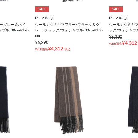
SALE
SALE
MF-2402_S
MF-2403_S
ー/グレー＆ネイ
ウールカシミヤマフラー/ブラック＆グ
ウールカシミヤマ
ル/30cm×170
レー×チェック/ウォシャブル/30cm×170
ック/ウォシャブル/
cm
¥5,390
¥5,390
¥4,312
WEB価格
¥4,312
WEB価格
税込