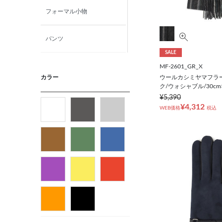
フォーマル小物
パンツ
SALE
ニット・カットソー
MF-2601_GR_X
ウールカシミヤマフラー
カラー
ク/ウォシャブル/30cm×
カジュアルシャツ
¥5,390
¥4,312
WEB価格
税込
フォーマルタイ
ネクタイ
ベルト
ビジネス小物