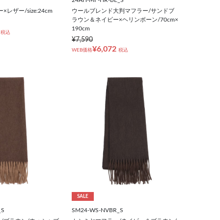
レザー/size:24cm
ウールブレンド大判マフラー/サンドブ
ラウン＆ネイビー×ヘリンボーン/70cm×
190cm
税込
¥7,590
¥6,072
WEB価格
税込
SALE
_S
SM24-WS-NVBR_S