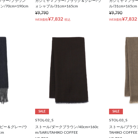
フラー/ブラウン
カシミヤマフラー/ブラック＆グレー/ウ
カシミヤマフラー
70cm×190cm
ォシャブル/31cm×165cm
ル/31cm×165cm
¥9,790
¥9,790
¥7,832
¥7,832
WEB価格
税込
WEB価格
SALE
SALE
STOL-02_S
STOL-03_S
ビー＆グレー/ウ
ストール/ダークブラウン/40cm×160c
ストール/ブラウン/
cm
m/SARUTAHIKO COFFEE
TAHIKO COFFEE