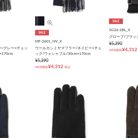
SALE
SG26-2BL_X
SALE
グローブ/ブラッ
MF-2601_NV_X
¥5,390
/グレー×チェッ
ウールカシミヤマフラー/ネイビー×チェ
¥4,312
WEB価格
170cm
ック/ウォシャブル/30cm×170cm
¥5,390
¥4,312
WEB価格
税込