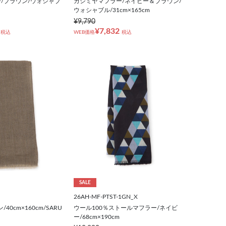
/ブラウン/ウォシャブ
カシミヤマフラー/ネイビー＆ブラウン/
ウォシャブル/31cm×165cm
¥9,790
¥7,832
税込
WEB価格
税込
SALE
26AH-MF-PTST-1GN_X
40cm×160cm/SARU
ウール100％ストールマフラー/ネイビ
ー/68cm×190cm