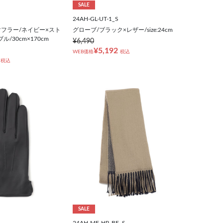
SALE
24AH-GL-UT-1_S
フラー/ネイビー×スト
グローブ/ブラック×レザー/size:24cm
/30cm×170cm
¥6,490
¥5,192
WEB価格
税込
税込
SALE
24AH-MF-HR-BE_S