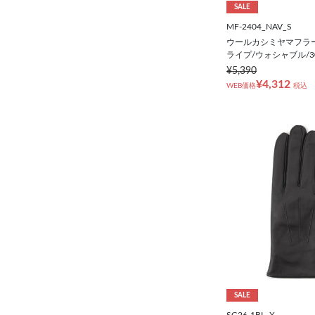
SALE
MF-2404_NAV_S
ウールカシミヤマフラー
ライプ/ウォシャブル/30
¥5,390
¥4,312
WEB価格
税込
SALE
SG26-1BL_X