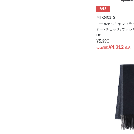
SALE
MF-2401_S
ウールカシミヤマフラ
ビー×チェック/ウォシャブ
cm
¥5,390
¥4,312
WEB価格
税込