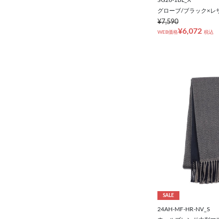
グローブ/ブラック×レザー/
¥7,590
¥6,072
WEB価格
税込
SALE
24AH-MF-HR-NV_S