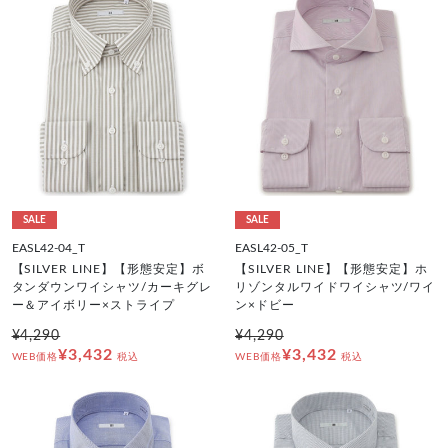
SALE
SALE
EASL42-04_T
EASL42-05_T
【SILVER LINE】【形態安定】ボ
【SILVER LINE】【形態安定】ホ
タンダウンワイシャツ/カーキグレ
リゾンタルワイドワイシャツ/ワイ
ー＆アイボリー×ストライプ
ン×ドビー
¥4,290
¥4,290
¥3,432
¥3,432
WEB価格
税込
WEB価格
税込