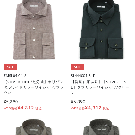
SALE
SALE
EMSL04-04_S
SL444004-3_T
【SILVER LINE/七分袖】ホリゾン
【発送在庫あり】【SILVER LIN
タルワイドカラーワイシャツ/ブラ
E】タブカラーワイシャツ/グリー
ウン
ン
¥5,390
¥5,390
¥4,312
¥4,312
WEB価格
税込
WEB価格
税込