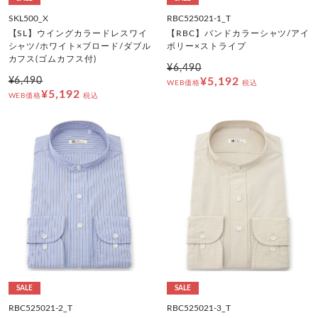
SKL500_X
RBC525021-1_T
【SL】ウイングカラードレスワイ
【RBC】バンドカラーシャツ/アイ
シャツ/ホワイト×ブロード/ダブル
ボリー×ストライプ
カフス(ゴムカフス付)
¥6,490
¥6,490
¥5,192
WEB価格
税込
¥5,192
WEB価格
税込
SALE
SALE
RBC525021-2_T
RBC525021-3_T