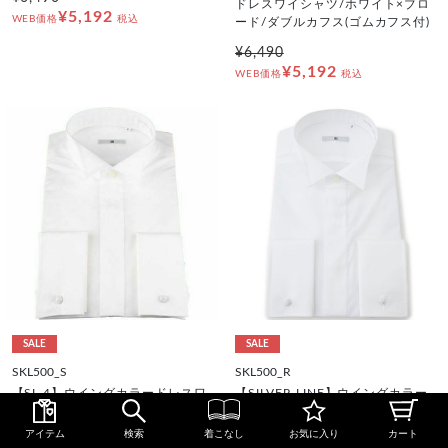
ドレスワイシャツ/ホワイト×ブロ
¥5,192
WEB価格
税込
ード/ダブルカフス(ゴムカフス付)
¥6,490
¥5,192
WEB価格
税込
SALE
SALE
SKL500_S
SKL500_R
【SL-4】ウイングカラードレスワ
【SILVER LINE】ウイングカラー
イシャツ/ホワイト×ブロード/ダブ
ワイシャツ/ホワイト×ブロード/ダ
ルカフス(ゴムカフス付)
ブルカフス(ゴムカフス付)
アイテム
検索
着こなし
お気に入り
カート