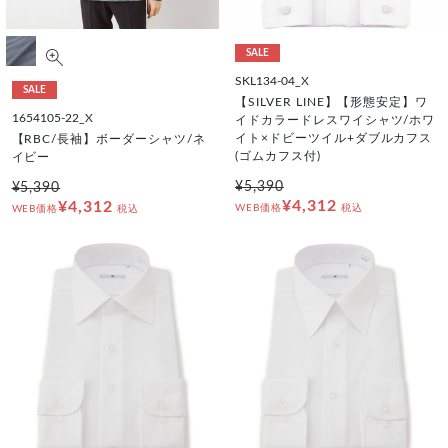
SALE
SKL134-04_X
SALE
【SILVER LINE】【形態安定】ワ
1654105-22_X
イドカラードレスワイシャツ/ホワ
イト×ドビーツイル+ダブルカフス
【RBC/長袖】ボーダーシャツ/ネ
(ゴムカフス付)
イビー
¥5,390
¥5,390
¥4,312
¥4,312
WEB価格
税込
WEB価格
税込