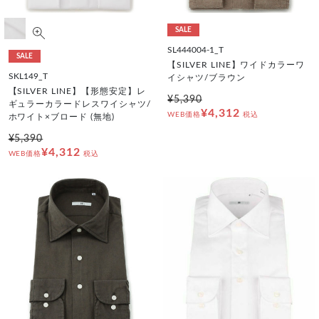
SALE
SL444004-1_T
SALE
【SILVER LINE】ワイドカラーワ
SKL149_T
イシャツ/ブラウン
【SILVER LINE】【形態安定】レ
¥5,390
ギュラーカラードレスワイシャツ/
¥4,312
WEB価格
税込
ホワイト×ブロード (無地)
¥5,390
¥4,312
WEB価格
税込