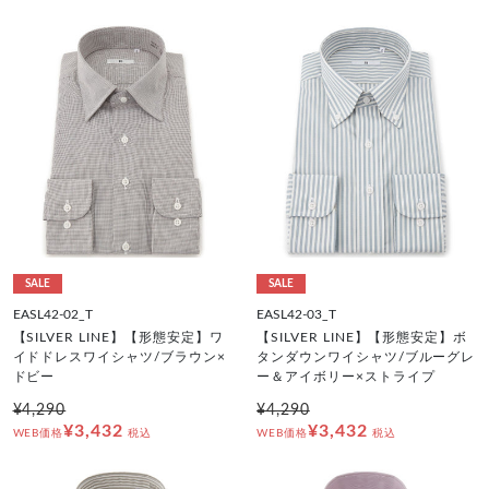
SALE
SALE
EASL42-02_T
EASL42-03_T
【SILVER LINE】【形態安定】ワ
【SILVER LINE】【形態安定】ボ
イドドレスワイシャツ/ブラウン×
タンダウンワイシャツ/ブルーグレ
ドビー
ー＆アイボリー×ストライプ
¥4,290
¥4,290
¥3,432
¥3,432
WEB価格
税込
WEB価格
税込