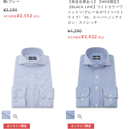
幅/グレー
【発送在庫あり】【WEB限定】
【BLACK LINE】ワイドカラーワ
¥3,190
イシャツ/グレー＆ホワイト×スト
¥2,552
WEB価格
税込
ライプ/「4S」スーパーノンアイ
ロン・ストレッチ
¥4,290
¥3,432
WEB価格
税込
オンライン限定
オンライン限定