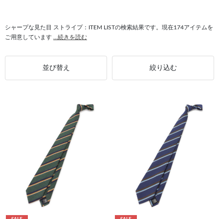
#シャープな見た目 BLACK LINE
#オーダーシャツ ストライプ
#スーツ ストライプ
#シャープな見た目 シルクブレンド
シャープな見た目 ストライプ：ITEM LISTの検索結果です。現在174アイテムを
ご用意しています
...続きを読む
#シャープな見た目 最短発送
#シャープな見た目 縞がシャープ
#シャープな見た目 コットン
並び替え
絞り込む