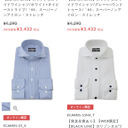
イドワイシャツ/ホワイト×ネイビ
イドワイシャツ/グレー×ハウンド
ーストライプ/「4S」スーパーノ
トゥース/「4S」スーパーノンア
ンアイロン・ストレッチ
イロン・ストレッチ
¥4,290
¥4,290
¥3,432
¥3,432
WEB価格
税込
WEB価格
税込
オンライン限定
ECAM01-15NV_T
オンライン限定
【発送在庫あり】【WEB限定】
ECAM01-25_X
【BLACK LINE】ホリゾンタルワ