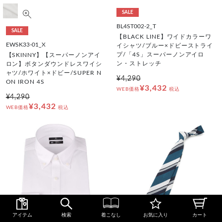
SALE
BL4ST002-2_T
SALE
【BLACK LINE】ワイドカラーワ
EWSK33-01_X
イシャツ/ブルー×ドビーストライ
プ/「4S」スーパーノンアイロ
【SKINNY】【スーパーノンアイ
ン・ストレッチ
ロン】ボタンダウンドレスワイシ
ャツ/ホワイト×ドビー/SUPER N
¥4,290
ON IRON 4S
¥3,432
WEB価格
税込
¥4,290
¥3,432
WEB価格
税込
アイテム
検索
着こなし
お気に入り
カート