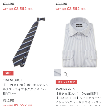
¥3,190
¥3,190
¥2,552
¥2,552
WEB価格
税込
WEB価格
税込
SALE
S25T-ST_GR_T
オンライン限定
【SILVER LINE】ポリエステルシ
ECAM01-20_X
ルクストライプネクタイ 8.０cm
幅/グレー
【発送在庫あり】【WEB限定】
【BLACK LINE】ワイドカラーワ
¥3,190
イシャツ/グレー＆ホワイト×スト
¥2,552
WEB価格
税込