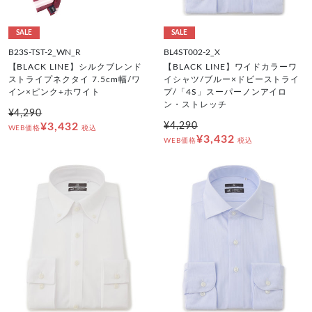
SALE
SALE
B23S-TST-2_WN_R
BL4ST002-2_X
【BLACK LINE】シルクブレンド
【BLACK LINE】ワイドカラーワ
ストライプネクタイ 7.5cm幅/ワ
イシャツ/ブルー×ドビーストライ
イン×ピンク+ホワイト
プ/「4S」スーパーノンアイロ
ン・ストレッチ
¥4,290
¥3,432
¥4,290
WEB価格
税込
¥3,432
WEB価格
税込