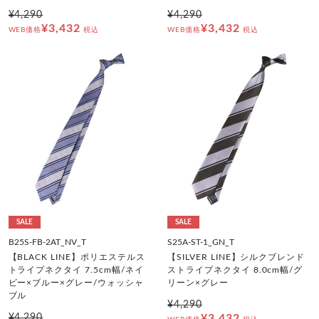
¥4,290
¥4,290
¥3,432
¥3,432
WEB価格
税込
WEB価格
税込
SALE
SALE
B25S-FB-2AT_NV_T
S25A-ST-1_GN_T
【BLACK LINE】ポリエステルス
【SILVER LINE】シルクブレンド
トライプネクタイ 7.5cm幅/ネイ
ストライプネクタイ 8.0cm幅/グ
ビー×ブルー×グレー/ウォッシャ
リーン×グレー
ブル
¥4,290
¥4,290
¥3,432