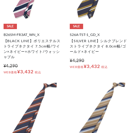
SALE
SALE
B26SM-FR3AT_WN_X
S26A-TST-1_GD_X
【BLACK LINE】ポリエステルス
【SILVER LINE】シルクブレンド
トライプネクタイ 7.5cm幅/ワイ
ストライプネクタイ 8.0cm幅/ゴ
ン×ネイビー×ホワイト/ウォッシ
ールド×ネイビー
ャブル
¥4,290
¥4,290
¥3,432
WEB価格
税込
¥3,432
WEB価格
税込