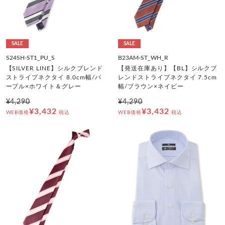
SALE
SALE
S24SH-ST1_PU_S
B23AM-ST_WH_R
【SILVER LINE】シルクブレンド
【発送在庫あり】【BL】シルクブ
ストライプネクタイ 8.0cm幅/パ
レンドストライプネクタイ 7.5cm
ープル×ホワイト＆グレー
幅/ブラウン×ネイビー
¥4,290
¥4,290
¥3,432
¥3,432
WEB価格
税込
WEB価格
税込