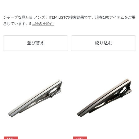
#シャープな見た目 最短発送
#シャープな見た目 縞がシャープ
#シャープな見た目 コットン
#ストレッチ メンズ
#ベルト メンズ
シャープな見た目 メンズ：ITEM LISTの検索結果です。現在190アイテムをご用
意しています。S
...続きを読む
#ピンバックルベルト メンズ
#ドレスシューズ メンズ
並び替え
絞り込む