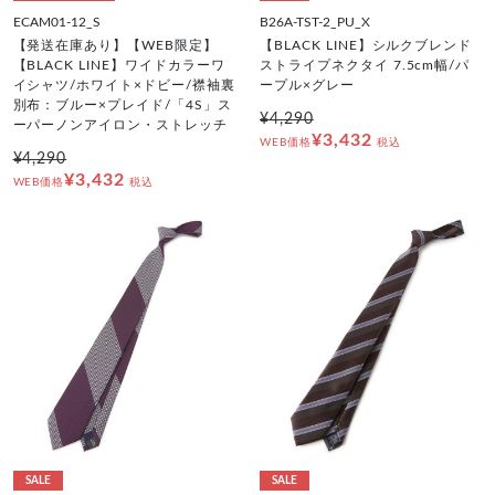
ECAM01-12_S
B26A-TST-2_PU_X
【発送在庫あり】【WEB限定】
【BLACK LINE】シルクブレンド
【BLACK LINE】ワイドカラーワ
ストライプネクタイ 7.5cm幅/パ
イシャツ/ホワイト×ドビー/襟袖裏
ープル×グレー
別布：ブルー×プレイド/「4S」ス
¥4,290
ーパーノンアイロン・ストレッチ
¥3,432
WEB価格
税込
¥4,290
¥3,432
WEB価格
税込
SALE
SALE