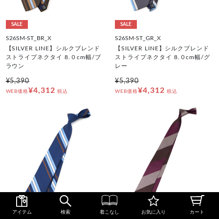
SALE
SALE
S26SM-ST_BR_X
S26SM-ST_GR_X
【SILVER LINE】シルクブレンド
【SILVER LINE】シルクブレンド
ストライプネクタイ 8.０cm幅/ブ
ストライプネクタイ 8.０cm幅/グ
ラウン
レー
¥5,390
¥5,390
¥4,312
¥4,312
WEB価格
税込
WEB価格
税込
アイテム
検索
着こなし
お気に入り
カート