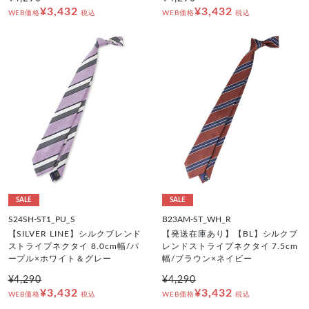
¥3,432
¥3,432
WEB価格
税込
WEB価格
税込
SALE
SALE
S24SH-ST1_PU_S
B23AM-ST_WH_R
【SILVER LINE】シルクブレンド
【発送在庫あり】【BL】シルクブ
ストライプネクタイ 8.0cm幅/パ
レンドストライプネクタイ 7.5cm
ープル×ホワイト＆グレー
幅/ブラウン×ネイビー
¥4,290
¥4,290
¥3,432
¥3,432
WEB価格
税込
WEB価格
税込