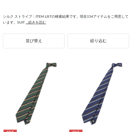
#オーダーシャツ ストライプ
#シルク クラシカル
#シルク 小紋柄
#スーツ ストライプ
#シルク 個性
シルク ストライプ：ITEM LISTの検索結果です。現在154アイテムをご用意して
います。SUIT
...続きを読む
並び替え
絞り込む