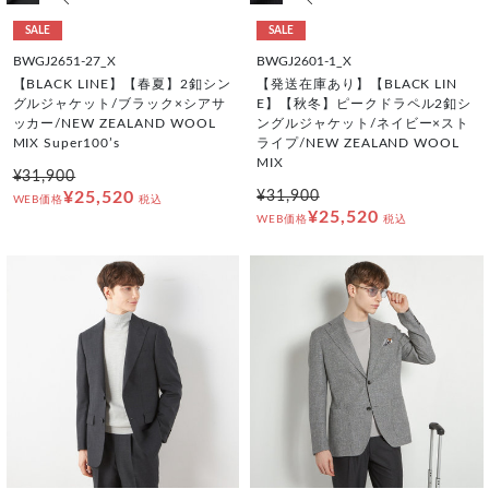
SALE
SALE
BWGJ2651-27_X
BWGJ2601-1_X
【BLACK LINE】【春夏】2釦シン
【発送在庫あり】【BLACK LIN
グルジャケット/ブラック×シアサ
E】【秋冬】ピークドラペル2釦シ
ッカー/NEW ZEALAND WOOL
ングルジャケット/ネイビー×スト
MIX Super100’s
ライプ/NEW ZEALAND WOOL
MIX
¥31,900
¥25,520
¥31,900
WEB価格
税込
¥25,520
WEB価格
税込