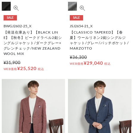
SALE
SALE
BWGJ2602-25_X
JSJ2654-21_X
【発送在庫あり】【BLACK LIN
【CLASSICO TAPERED】【春
E】【秋冬】ピークドラペル2釦シ
夏】ウールリネン2釦シングルジ
ングルジャケット/ダークグレー×
ャケット/グレー/パッチポケット/
グレンチェック/NEW ZEALAND
MARZOTTO
WOOL MIX
¥36,300
¥31,900
¥29,040
WEB価格
税込
¥25,520
WEB価格
税込