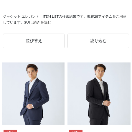
#トップス エレガント
#パンツスーツ エレガント
#テーパードパンツ エレガント
#エレガント シューズ
ジャケット エレガント：ITEM LISTの検索結果です。現在28アイテムをご用意
しています。SUI
...続きを読む
#ドレスシューズ エレガント
#コート エレガント
並び替え
絞り込む