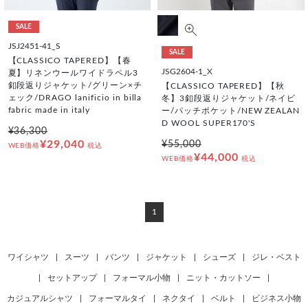
SALE
JSJ2451-41_S
SALE
【CLASSICO TAPERED】【春
JSG2604-1_X
夏】リネンウールワイドラペル3
釦段返りジャケット/グリーン×チ
【CLASSICO TAPERED】【秋
ェック/DRAGO lanificio in billa
冬】3釦段返りジャケット/ネイビ
fabric made in italy
ー/パッチポケット/NEW ZEALAN
D WOOL SUPER170'S
¥36,300
¥29,040
¥55,000
WEB価格
税込
¥44,000
WEB価格
税込
1
ワイシャツ
|
スーツ
|
パンツ
|
ジャケット
|
シューズ
|
ジレ・ベスト
|
セットアップ
|
フォーマル小物
|
ニット・カットソー
|
カジュアルシャツ
|
フォーマルタイ
|
ネクタイ
|
ベルト
|
ビジネス小物