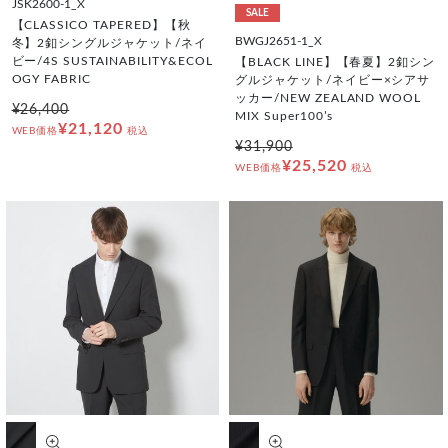
JSK2600-1_X
SALE
【CLASSICO TAPERED】【秋
BWGJ2651-1_X
冬】2釦シングルジャケット/ネイ
ビー/4S SUSTAINABILITY&ECOL
【BLACK LINE】【春夏】2釦シン
OGY FABRIC
グルジャケット/ネイビー×シアサ
ッカー/NEW ZEALAND WOOL
¥26,400
MIX Super100’s
¥21,120
WEB価格
税込
¥31,900
¥25,520
WEB価格
税込