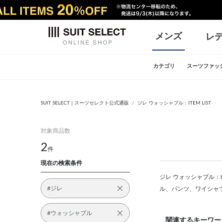
メンズ
レ
カテゴリ
スーツファッ
SUIT SELECT | スーツセレクト公式通販
ジレ ウォッシャブル：ITEM LIST
対象商品数
2
件
現在の検索条件
ジレ ウォッシャブル：I
#ジレ
ル、パンツ、ワイシャ
#ウォッシャブル
関連するキーワー