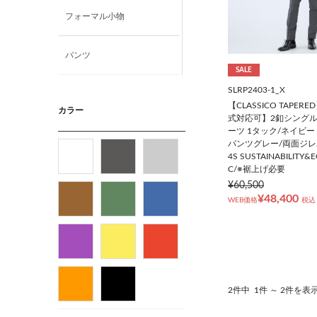
フォーマル小物
パンツ
SALE
SLRP2403-1_X
ニット・カットソー
【CLASSICO TAPE
カラー
式対応可】2釦シング
ーツ 1タック/ネイビ
カジュアルシャツ
パンツグレー/両面ジレ
4S SUSTAINABILITY&
C/※裾上げ必要
フォーマルタイ
¥60,500
¥48,400
WEB価格
税込
ネクタイ
ベルト
ビジネス小物
2件中
1件 ～ 2件を表