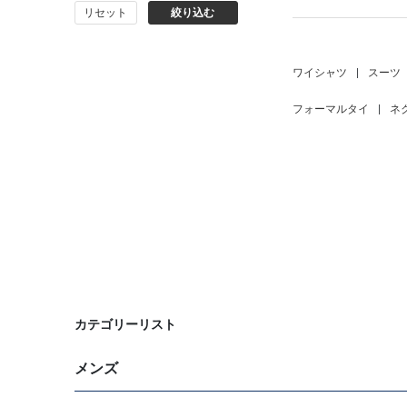
リセット
絞り込む
バッグ
シューズ
ワイシャツ
|
スーツ
フォーマルタイ
|
ネ
靴下
アンダーウェア
コート
オーダースーツ
オーダーシャツ
カテゴリーリスト
メンズ