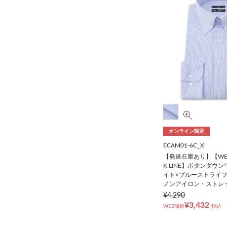
オンライン限定
ECAM01-6C_X
【発送在庫あり】【WE
K LINE】ボタンダウ
イト×ブルーストライプ
ノンアイロン・ストレ
¥4,290
¥3,432
WEB価格
税込