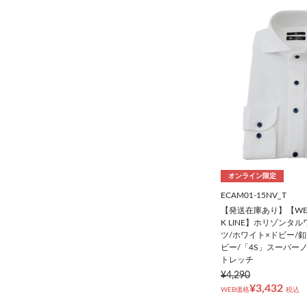
オンライン限定
ECAM01-15NV_T
【発送在庫あり】【WE
K LINE】ホリゾンタ
ツ/ホワイト×ドビー/
ビー/「4S」スーパー
トレッチ
¥4,290
¥3,432
WEB価格
税込