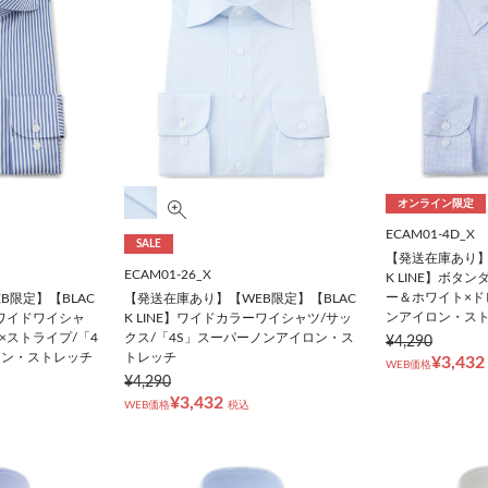
オンライン限定
ECAM01-4D_X
SALE
【発送在庫あり】
ECAM01-26_X
K LINE】ボタ
ー＆ホワイト×ド
B限定】【BLAC
【発送在庫あり】【WEB限定】【BLAC
ンアイロン・ス
ルワイドワイシャ
K LINE】ワイドカラーワイシャツ/サッ
×ストライプ/「4
クス/「4S」スーパーノンアイロン・ス
¥4,290
ロン・ストレッチ
トレッチ
¥3,432
WEB価格
¥4,290
¥3,432
WEB価格
税込