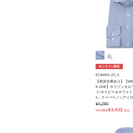
オンライン限定
ECAM01-25_X
【発送在庫あり】【WE
K LINE】ホリゾンタ
ツ/ネイビー＆ホワイト
S」スーパーノンアイ
¥4,290
¥3,432
WEB価格
税込