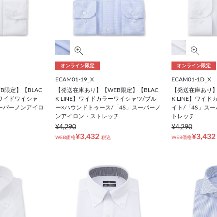
オンライン限定
オンライン限定
ECAM01-19_X
ECAM01-1D_X
B限定】【BLAC
【発送在庫あり】【WEB限定】【BLAC
【発送在庫あり】
ルワイドワイシャ
K LINE】ワイドカラーワイシャツ/ブル
K LINE】ワイ
スーパーノンアイロ
ー×ハウンドトゥース/「4S」スーパーノ
イト/「4S」ス
ンアイロン・ストレッチ
トレッチ
¥4,290
¥4,290
¥3,432
¥3,432
WEB価格
税込
WEB価格