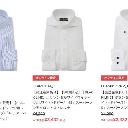
オンライン限定
オンライン限定
ECAM01-14_T
ECAM01-17NV_
【発送在庫あり】【WEB限定】【BLAC
【発送在庫あり】
K LINE】ホリゾンタルワイドワイシャ
K LINE】ボタ
ツ/ホワイト×ドビー/「4S」スーパーノ
イト×ドビー/釦
B限定】【BLAC
ンアイロン・ストレッチ
S」スーパーノン
ンワイシャツ/ホワ
プ/「4S」スーパ
¥4,290
¥4,290
レッチ
¥3,432
¥3,432
WEB価格
税込
WEB価格