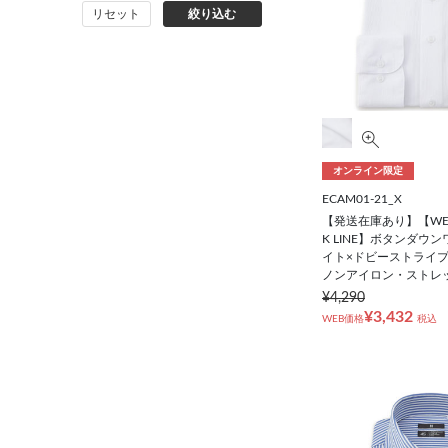
リセット
絞り込む
バッグ
シューズ
靴下
オンライン限定
アンダーウェア
ECAM01-21_X
【発送在庫あり】【WE
コート
K LINE】ボタンダウ
イト×ドビーストライプ
ノンアイロン・ストレ
オーダースーツ
¥4,290
¥3,432
WEB価格
税込
オーダーシャツ