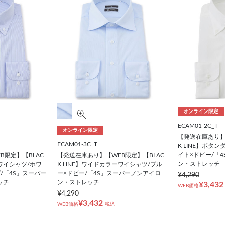
オンライン限定
ECAM01-2C_T
オンライン限定
【発送在庫あり】
ECAM01-3C_T
K LINE】ボタ
イト×ドビー/「
B限定】【BLAC
【発送在庫あり】【WEB限定】【BLAC
ン・ストレッチ
ンワイシャツ/ホワ
K LINE】ワイドカラーワイシャツ/ブル
/「4S」スーパー
ー×ドビー/「4S」スーパーノンアイロ
¥4,290
ッチ
ン・ストレッチ
¥3,432
WEB価格
¥4,290
¥3,432
WEB価格
税込