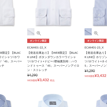
オンライン限定
オンライン限定
ECAM01-22_X
ECAM01-23_X
B限定】【BLAC
【発送在庫あり】【WEB限定】【BLAC
【発送在庫あり】
ンワイシャツ/ホワ
K LINE】ボタンダウンカラーワイシャ
K LINE】ホリ
/「4S」スーパー
ツ/ホワイト×ドビー/襟袖裏別布：ハウ
ツ/ホワイト×ネ
ッチ
ンドトゥース「4S」スーパーノンアイロ
S」スーパーノン
ン・ストレッチ
¥4,290
¥4,290
¥3,432
WEB価格
¥3,432
WEB価格
税込