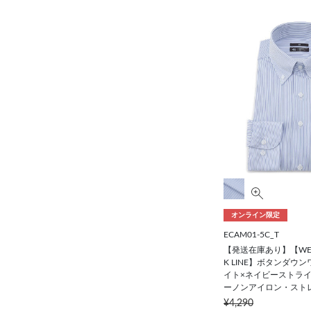
オンライン限定
ECAM01-5C_T
【発送在庫あり】【WE
K LINE】ボタンダウ
イト×ネイビーストライ
ーノンアイロン・スト
¥4,290