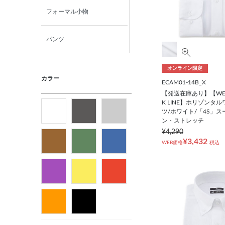
フォーマル小物
パンツ
ニット・カットソー
オンライン限定
カラー
ECAM01-14B_X
【発送在庫あり】【WE
カジュアルシャツ
K LINE】ホリゾンタ
ツ/ホワイト/「4S」
ン・ストレッチ
フォーマルタイ
¥4,290
¥3,432
WEB価格
税込
ネクタイ
ベルト
ビジネス小物