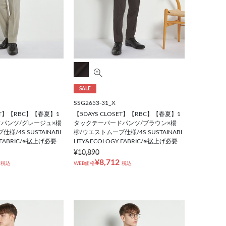
SALE
SSG2653-31_X
SET】【RBC】【春夏】1
【5DAYS CLOSET】【RBC】【春夏】1
パンツ/グレージュ×楊
タックテーパードパンツ/ブラウン×楊
様/4S SUSTAINABI
柳/ウエストムーブ仕様/4S SUSTAINABI
Y FABRIC/※裾上げ必要
LITY&ECOLOGY FABRIC/※裾上げ必要
¥10,890
¥8,712
税込
WEB価格
税込