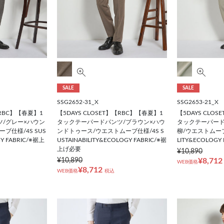
SALE
SALE
SSG2652-31_X
SSG2653-21_X
【RBC】【春夏】1
【5DAYS CLOSET】【RBC】【春夏】1
【5DAYS CLO
/グレー×ハウン
タックテーパードパンツ/ブラウン×ハウ
タックテーパード
ブ仕様/4S SUS
ンドトゥース/ウエストムーブ仕様/4S S
柳/ウエストムーブ仕
GY FABRIC/※裾上
USTAINABILITY&ECOLOGY FABRIC/※裾
LITY&ECOLOG
上げ必要
¥10,890
¥10,890
¥8,712
WEB価格
¥8,712
WEB価格
税込