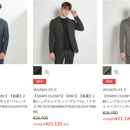
SALE
SALE
JSG2651-25_X
JSG2652-25_X
【RBC】【春夏】2
【5DAYS CLOSET】【RBC】【春夏】2
【5DAYS CLO
ネイビー×レノク
釦シングルジャケット/グレー×レノクロ
釦シングルジャケ
ITY&ECOLOGY FA
ス/4S SUSTAINABILITY&ECOLOGY FAB
トゥース/パッチ
RIC
¥26,400
¥26,400
¥21,12
WEB価格
¥21,120
WEB価格
税込