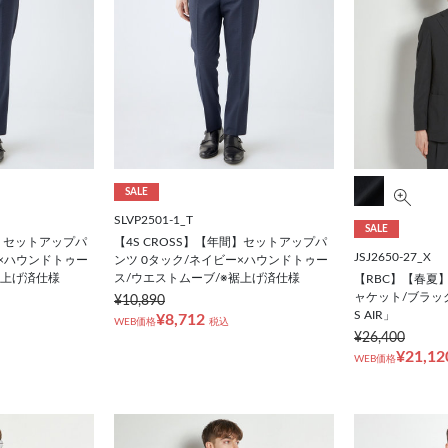
SALE
SLVP2501-1_T
SALE
間】セットアップパ
【4S CROSS】【年間】セットアップパ
JSJ2650-27_X
ー×ハウンドトゥー
ンツ 0タック/ネイビー×ハウンドトゥー
裾上げ済仕様
ス/ウエストムーブ/※裾上げ済仕様
【RBC】【春夏
ャケット/ブラッ
¥10,890
S AIR」
¥8,712
WEB価格
税込
¥26,400
¥21,12
WEB価格