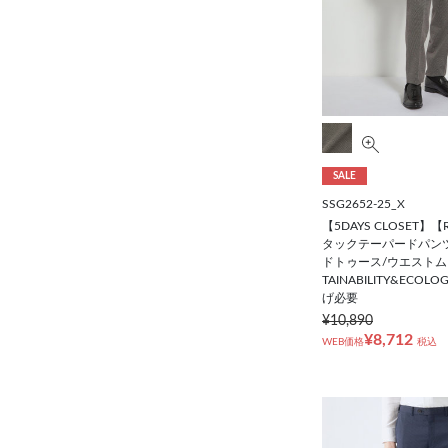
SALE
SSG2652-25_X
【5DAYS CLOSET】
タックテーパードパンツ
ドトゥース/ウエストムー
TAINABILITY&ECOLO
げ必要
¥10,890
¥8,712
WEB価格
税込