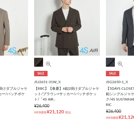
SALE
SALE
JSJ2651-31W_X
JSG2650-1_X
2掛けダブルジャケ
【RBC】【春夏】6釦2掛けダブルジャケ
【5DAYS CLO
カー/パッチポケ
ット/ブラウン×サッカー/パッチポケッ
釦シングルジャケ
ト/「4S AIR」
ク/4S SUSTAINA
RIC
¥26,400
¥21,120
¥26,400
WEB価格
税込
¥21,12
WEB価格