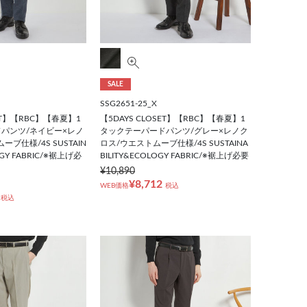
SALE
SSG2651-25_X
SET】【RBC】【春夏】1
【5DAYS CLOSET】【RBC】【春夏】1
パンツ/ネイビー×レノ
タックテーパードパンツ/グレー×レノク
ブ仕様/4S SUSTAIN
ロス/ウエストムーブ仕様/4S SUSTAINA
OGY FABRIC/※裾上げ必
BILITY&ECOLOGY FABRIC/※裾上げ必要
¥10,890
¥8,712
WEB価格
税込
税込