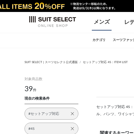
メンズ
レ
カテゴリ
スーツファッ
SUIT SELECT | スーツセレクト公式通販
セットアップ対応 4S：ITEM LIST
対象商品数
39
件
現在の検索条件
セットアップ対応 4S：
#セットアップ対応
ル、パンツ、ワイシャ
#4S
関連するキーワー