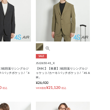
SALE
JSJ2650-41_X
】3釦段返りシングルジ
【RBC】【春夏】3釦段返りシングルジ
ク/パッチポケット/「4
ャケット/カーキ/パッチポケット/「4S A
IR」
¥26,400
0
¥21,120
税込
WEB価格
税込