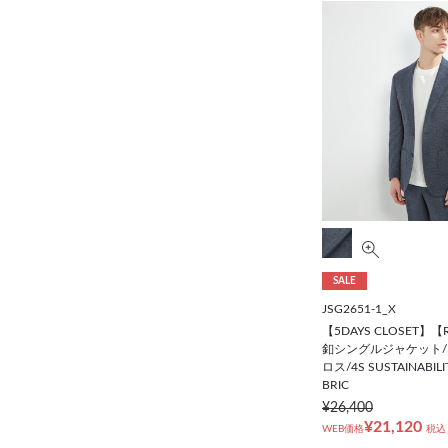
SALE
JSG2651-1_X
【5DAYS CLOSET】
釦シングルジャケット/
ロス/4S SUSTAINABIL
BRIC
¥26,400
¥21,120
WEB価格
税込