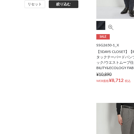
リセット
絞り込む
バッグ
シューズ
SALE
靴下
SSG2650-1_X
【5DAYS CLOSET】
アンダーウェア
タックテーパードパンツ
ック/ウエストムーブ仕様/4
BILITY&ECOLOGY F
コート
¥10,890
¥8,712
WEB価格
税込
オーダースーツ
オーダーシャツ