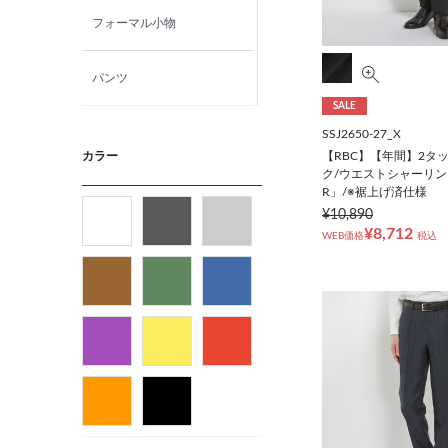
フォーマル小物
パンツ
SALE
ニット・カットソー
SSJ2650-27_X
【RBC】【年間】2タ
カラー
ク/ウエストシャーリング
カジュアルシャツ
R」/※裾上げ済仕様
¥10,890
¥8,712
WEB価格
税込
フォーマルタイ
ネクタイ
ベルト
ビジネス小物