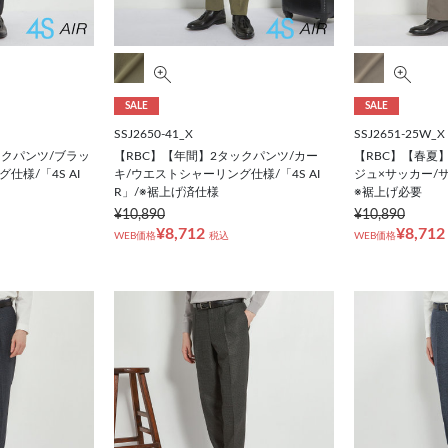
SALE
SALE
SSJ2650-41_X
SSJ2651-25W_X
ックパンツ/ブラッ
【RBC】【年間】2タックパンツ/カー
【RBC】【春夏
仕様/「4S AI
キ/ウエストシャーリング仕様/「4S AI
ジュ×サッカー/サイ
R」/※裾上げ済仕様
※裾上げ必要
¥10,890
¥10,890
¥8,712
¥8,712
WEB価格
税込
WEB価格