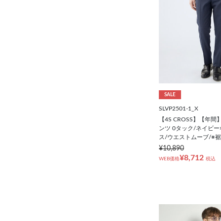
SALE
SLVP2501-1_X
【4S CROSS】【年
ンツ 0タック/ネイビ
ス/ウエストムーブ/※
¥10,890
¥8,712
WEB価格
税込