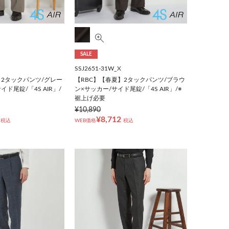
SALE
SSJ2651-31W_X
】2タックパンツ/グレー
【RBC】【春夏】2タックパンツ/ブラウ
ド尾錠/「4S AIR」/
ン×サッカー/サイド尾錠/「4S AIR」/※
裾上げ必要
¥10,890
¥8,712
税込
WEB価格
税込