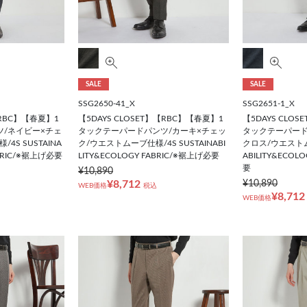
SALE
SALE
SSG2650-41_X
SSG2651-1_X
【RBC】【春夏】1
【5DAYS CLOSET】【RBC】【春夏】1
【5DAYS CLO
/ネイビー×チェ
タックテーパードパンツ/カーキ×チェッ
タックテーパード
S SUSTAINA
ク/ウエストムーブ仕様/4S SUSTAINABI
クロス/ウエストムー
ABRIC/※裾上げ必要
LITY&ECOLOGY FABRIC/※裾上げ必要
ABILITY&ECOL
要
¥10,890
¥8,712
¥10,890
WEB価格
税込
¥8,712
WEB価格