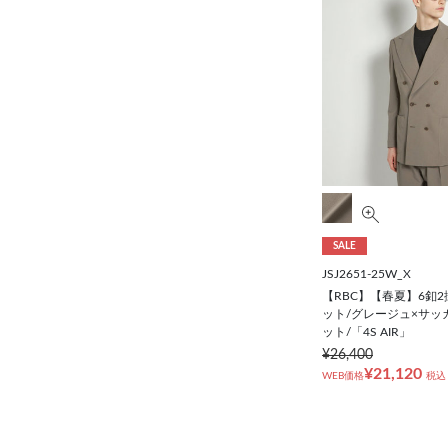
SALE
JSJ2651-25W_X
【RBC】【春夏】6釦
ット/グレージュ×サッ
ット/「4S AIR」
¥26,400
¥21,120
WEB価格
税込