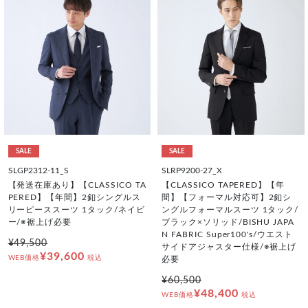
SALE
SALE
SLGP2312-11_S
SLRP9200-27_X
【発送在庫あり】【CLASSICO TA
【CLASSICO TAPERED】【年
PERED】【年間】2釦シングルス
間】【フォーマル対応可】2釦シ
リーピーススーツ 1タック/ネイビ
ングルフォーマルスーツ 1タック/
ー/※裾上げ必要
ブラック×ソリッド/BISHU JAPA
N FABRIC Super100's/ウエスト
¥49,500
サイドアジャスター仕様/※裾上げ
¥39,600
WEB価格
税込
必要
¥60,500
¥48,400
WEB価格
税込