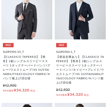
SALE
SALE
SLDP2501-25_T
SLDP2502-1_T
【CLASSICO TAPERED】【秋
【発送在庫あり】【CLASSICO TA
冬】2釦シングルスリーピースス
PERED】【秋冬】2釦シングルス
ーツ 1タックテーパードパンツ/グ
リーピーススーツ 1タックテーパ
レー/ウエストムーブ/4S SUSTAI
ードパンツ/ネイビー×プレイド/ウ
NABILITY&ECOLOGY FABRIC/※
エストムーブ/4S SUSTAINABILIT
パンツ裾上げ済仕様
Y&ECOLOGY FABRIC/※パンツ裾
上げ済仕様
¥42,900
¥34,320
¥42,900
WEB価格
税込
¥34,320
WEB価格
税込