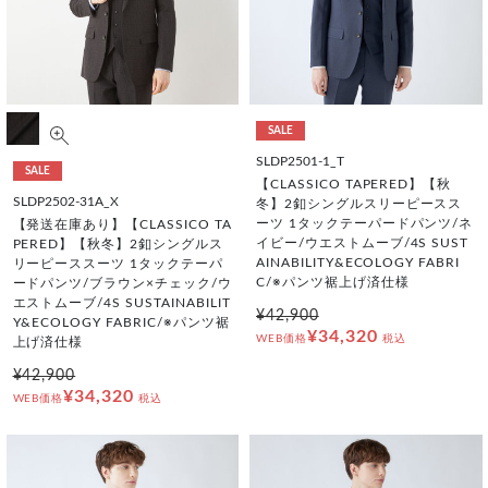
SALE
SLDP2501-1_T
SALE
【CLASSICO TAPERED】【秋
SLDP2502-31A_X
冬】2釦シングルスリーピースス
ーツ 1タックテーパードパンツ/ネ
【発送在庫あり】【CLASSICO TA
イビー/ウエストムーブ/4S SUST
PERED】【秋冬】2釦シングルス
AINABILITY&ECOLOGY FABRI
リーピーススーツ 1タックテーパ
C/※パンツ裾上げ済仕様
ードパンツ/ブラウン×チェック/ウ
エストムーブ/4S SUSTAINABILIT
¥42,900
Y&ECOLOGY FABRIC/※パンツ裾
¥34,320
WEB価格
税込
上げ済仕様
¥42,900
¥34,320
WEB価格
税込