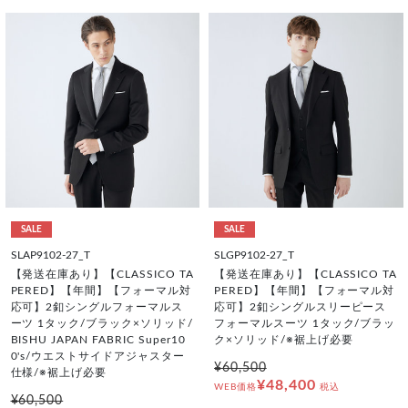
SALE
SALE
SLAP9102-27_T
SLGP9102-27_T
【発送在庫あり】【CLASSICO TA
【発送在庫あり】【CLASSICO TA
PERED】【年間】【フォーマル対
PERED】【年間】【フォーマル対
応可】2釦シングルフォーマルス
応可】2釦シングルスリーピース
ーツ 1タック/ブラック×ソリッド/
フォーマルスーツ 1タック/ブラッ
BISHU JAPAN FABRIC Super10
ク×ソリッド/※裾上げ必要
0's/ウエストサイドアジャスター
¥60,500
仕様/※裾上げ必要
¥48,400
WEB価格
税込
¥60,500