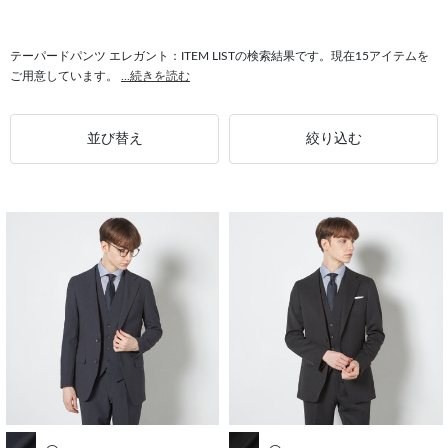
#テーパードパンツ CLASSICO TAPERED
#テーパードパンツ 2WAYストレッチ
#トップス エレガント
#ジャケット エレガント
#パンツスーツ エレガント
テーパードパンツ エレガント：ITEM LISTの検索結果です。現在15アイテムを
ご用意しています。
...続きを読む
#エレガント シューズ
#ドレスシューズ エレガント
#コート エレガント
並び替え
絞り込む