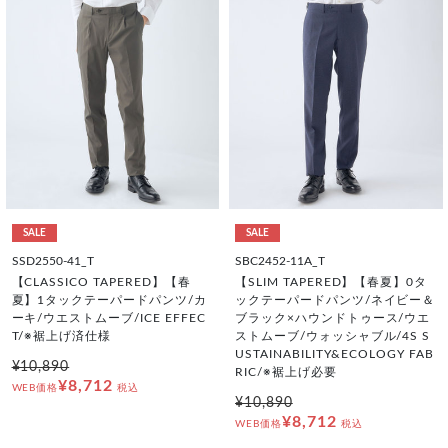
SALE
SALE
SSD2550-41_T
SBC2452-11A_T
【CLASSICO TAPERED】【春
【SLIM TAPERED】【春夏】0タ
夏】1タックテーパードパンツ/カ
ックテーパードパンツ/ネイビー＆
ーキ/ウエストムーブ/ICE EFFEC
ブラック×ハウンドトゥース/ウエ
T/※裾上げ済仕様
ストムーブ/ウォッシャブル/4S S
USTAINABILITY&ECOLOGY FAB
¥10,890
RIC/※裾上げ必要
¥8,712
WEB価格
税込
¥10,890
¥8,712
WEB価格
税込