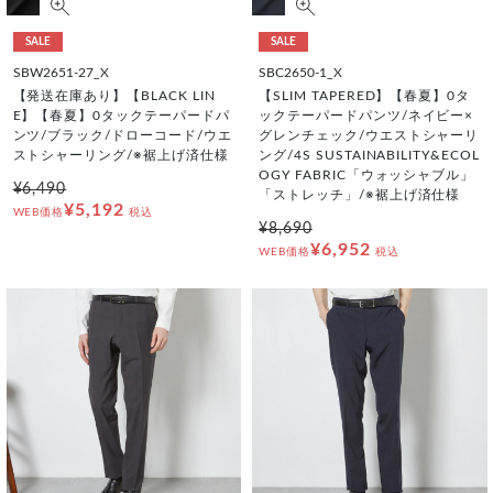
SALE
SALE
SBW2651-27_X
SBC2650-1_X
【発送在庫あり】【BLACK LIN
【SLIM TAPERED】【春夏】0タ
E】【春夏】0タックテーパードパ
ックテーパードパンツ/ネイビー×
ンツ/ブラック/ドローコード/ウエ
グレンチェック/ウエストシャーリ
ストシャーリング/※裾上げ済仕様
ング/4S SUSTAINABILITY&ECOL
OGY FABRIC「ウォッシャブル」
¥6,490
「ストレッチ」/※裾上げ済仕様
¥5,192
WEB価格
税込
¥8,690
¥6,952
WEB価格
税込