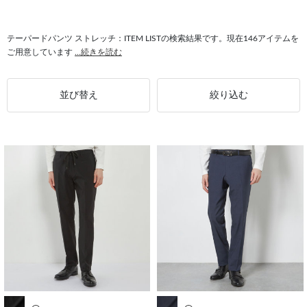
#テーパードパンツ CLASSICO TAPERED
#ジャケット ストレッチ
#テーパードパンツ 2WAYストレッチ
#ストレッチ メンズ
テーパードパンツ ストレッチ：ITEM LISTの検索結果です。現在146アイテムを
ご用意しています
...続きを読む
#ウォッシャブル ストレッチ
#パンツスーツ ストレッチ
#ストレッチ ノンアイロン
#ストレッチ 4Sノンアイロン
並び替え
絞り込む