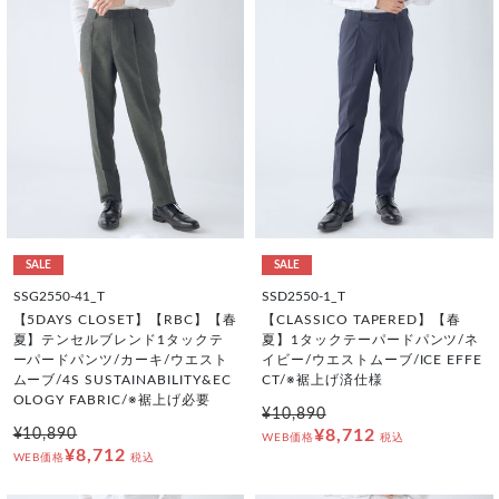
SALE
SALE
SSG2550-41_T
SSD2550-1_T
【5DAYS CLOSET】【RBC】【春
【CLASSICO TAPERED】【春
夏】テンセルブレンド1タックテ
夏】1タックテーパードパンツ/ネ
ーパードパンツ/カーキ/ウエスト
イビー/ウエストムーブ/ICE EFFE
ムーブ/4S SUSTAINABILITY&EC
CT/※裾上げ済仕様
OLOGY FABRIC/※裾上げ必要
¥10,890
¥10,890
¥8,712
WEB価格
税込
¥8,712
WEB価格
税込