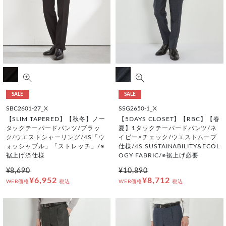
SALE
SALE
SBC2601-27_X
SSG2650-1_X
【SLIM TAPERED】【秋冬】ノー
【5DAYS CLOSET】【RBC】【春
タックテーパードパンツ/ブラッ
夏】1タックテーパードパンツ/ネ
ク/ウエストシャーリング/4S「ウ
イビー×チェック/ウエストムーブ
ォッシャブル」「ストレッチ」/※
仕様/4S SUSTAINABILITY&ECOL
裾上げ済仕様
OGY FABRIC/※裾上げ必要
¥8,690
¥10,890
¥6,952
¥8,712
WEB価格
税込
WEB価格
税込