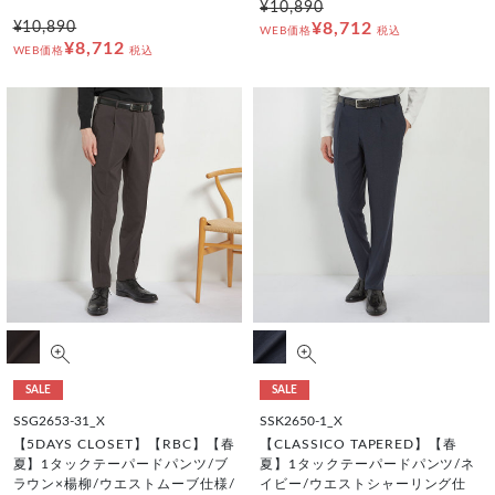
¥10,890
¥10,890
¥8,712
WEB価格
税込
¥8,712
WEB価格
税込
SALE
SALE
SSG2653-31_X
SSK2650-1_X
【5DAYS CLOSET】【RBC】【春
【CLASSICO TAPERED】【春
夏】1タックテーパードパンツ/ブ
夏】1タックテーパードパンツ/ネ
ラウン×楊柳/ウエストムーブ仕様/
イビー/ウエストシャーリング仕