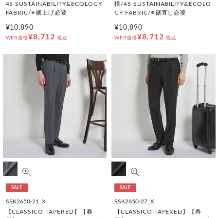
4S SUSTAINABILITY&ECOLOGY
様/4S SUSTAINABILITY&ECOLO
FABRIC/※裾上げ必要
GY FABRIC/※裾直し必要
¥10,890
¥10,890
¥8,712
¥8,712
WEB価格
税込
WEB価格
税込
SALE
SALE
SSK2650-21_X
SSK2650-27_X
【CLASSICO TAPERED】【春
【CLASSICO TAPERED】【春