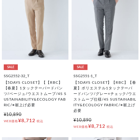
SALE
SALE
SSG2552-32_T
SSG2551-1_T
【5DAYS CLOSET】【【RBC】
【5DAYS CLOSET】【RBC】【春
【春夏】1タックテーパードパン
夏】ポリエステル1タックテーパ
ツ/ベージュ/ウエストムーブ/4S S
ードパンツ/グレー×チェック/ウエ
USTAINABILITY&ECOLOGY FAB
ストムーブ仕様/4S SUSTAINABIL
RIC/※裾上げ必要
ITY&ECOLOGY FABRIC/※裾上げ
必要
¥10,890
¥8,712
¥10,890
WEB価格
税込
¥8,712
WEB価格
税込