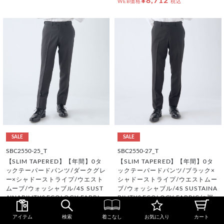
¥8,712
WEB価格
税込
SALE
SALE
SBC2550-25_T
SBC2550-27_T
【SLIM TAPERED】【年間】0タ
【SLIM TAPERED】【年間】0タ
ックテーパードパンツ/ダークグレ
ックテーパードパンツ/ブラック×
ー×シャドーストライプ/ウエスト
シャドーストライプ/ウエストムー
ムーブ/ウォッシャブル/4S SUST
ブ/ウォッシャブル/4S SUSTAINA
AINABILITY&ECOLOGY FABRI
BILITY&ECOLOGY FABRIC/※裾
C/※裾上げ必要
上げ必要
アイテム
検索
着こなし
お気に入り
カート
¥10,890
¥10,890