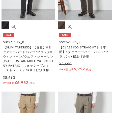
SALE
SALE
SBC2651-27_X
SSO2650-31_X
【SLIM TAPERED】【春夏】0タ
【CLASSICO STRAIGHT】【年
ックテーパードパンツ/ブラック×
間】1タックテーパードパンツ/ブ
ウィンドペン/ウエストシャーリン
ラウン/※裾上げ必要
グ/4S SUSTAINABILITY&ECOLO
¥8,690
GY FABRIC「ウォッシャブル」
¥6,952
WEB価格
税込
「ストレッチ」/※裾上げ済仕様
¥8,690
¥6,952
WEB価格
税込