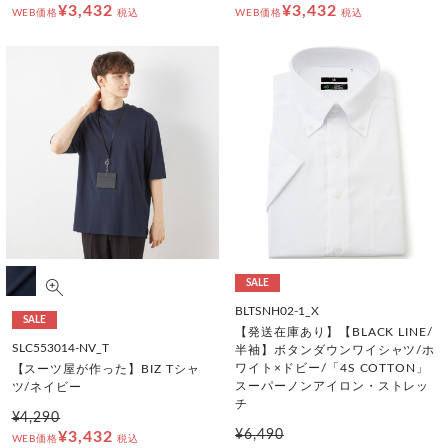
¥3,432
¥3,432
WEB価格
税込
WEB価格
税込
SALE
BLTSNH02-1_X
SALE
【発送在庫あり】【BLACK LINE/
SLC553014-NV_T
半袖】ボタンダウンワイシャツ/ホ
ワイト×ドビー/「4S COTTON」
【スーツ屋が作った】BIZ Tシャ
スーパーノンアイロン・ストレッ
ツ/ネイビー
チ
¥4,290
¥6,490
¥3,432
WEB価格
税込