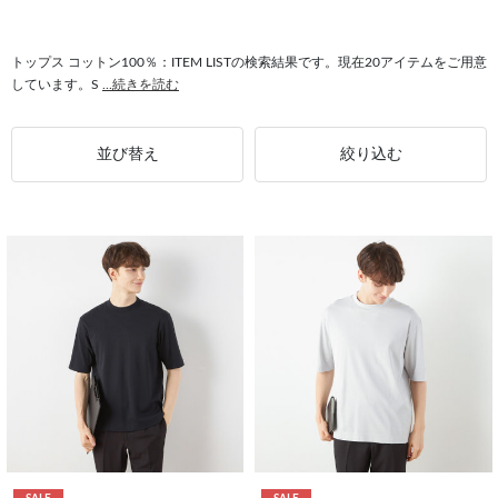
#快適 コットン100％
#パンツ コットン100％
#セットアップ対応 コットン100％
トップス コットン100％：ITEM LISTの検索結果です。現在20アイテムをご用意
しています。S
...続きを読む
並び替え
絞り込む