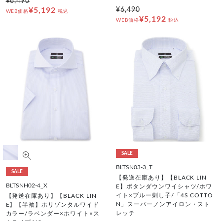
¥6,490
¥5,192
¥6,490
WEB価格
税込
¥5,192
WEB価格
税込
SALE
BLTSN03-3_T
SALE
【発送在庫あり】【BLACK LIN
BLTSNH02-4_X
E】ボタンダウンワイシャツ/ホワ
イト×ブルー刺し子/「4S COTTO
【発送在庫あり】【BLACK LIN
N」スーパーノンアイロン・スト
E】【半袖】ホリゾンタルワイド
レッチ
カラー/ラベンダー×ホワイト×ス