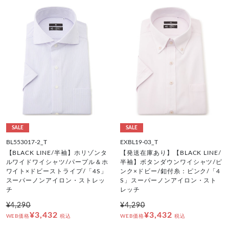
SALE
SALE
BL553017-2_T
EXBL19-03_T
【BLACK LINE/半袖】ホリゾンタ
【発送在庫あり】【BLACK LINE/
ルワイドワイシャツ/パープル＆ホ
半袖】ボタンダウンワイシャツ/ピ
ワイト×ドビーストライプ/「4S」
ンク×ドビー/釦付糸：ピンク/「4
スーパーノンアイロン・ストレッ
S」スーパーノンアイロン・スト
チ
レッチ
¥4,290
¥4,290
¥3,432
¥3,432
WEB価格
税込
WEB価格
税込