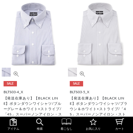
SALE
SALE
BLTS03-4_X
BLTS03-5_X
【発送在庫あり】【BLACK LIN
【発送在庫あり】【BLACK LIN
E】ボタンダウンワイシャツ/ブル
E】ボタンダウンワイシャツ/ブラ
ーグレー＆ホワイト×ストライプ/
ウン＆ホワイト×ストライプ/「4
「4S」スーパーノンアイロン・ス
S」スーパーノンアイロン・スト
トレッチ
レッチ
¥4,290
¥4,290
アイテム
検索
着こなし
お気に入り
カート