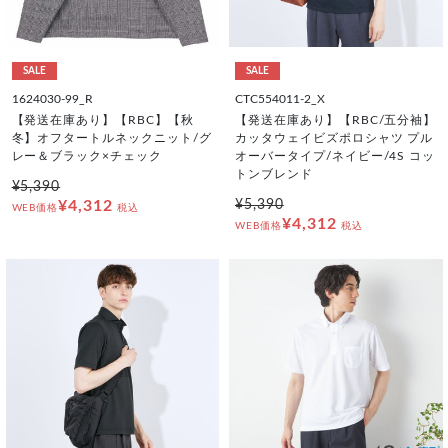
SALE
SALE
1624030-99_R
CTC554011-2_X
【発送在庫あり】【RBC】【秋
【発送在庫あり】【RBC/五分袖】
冬】オフタートルネックニット/グ
カッタウェイビズポロシャツ プル
レー＆ブラック×チェック
オーバータイプ/ネイビー/4S コッ
トンブレンド
¥5,390
¥4,312
¥5,390
WEB価格
税込
¥4,312
WEB価格
税込