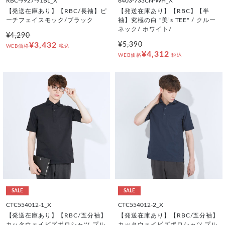
RBC-9927-91BL_X
6403-733CN-WH_X
【発送在庫あり】【RBC/長袖】ピ
【発送在庫あり】【RBC】【半
ーチフェイスモック/ブラック
袖】究極の白 "美’s TEE" / クルー
ネック/ ホワイト/
¥4,290
¥3,432
¥5,390
WEB価格
税込
¥4,312
WEB価格
税込
SALE
SALE
CTC554012-1_X
CTC554012-2_X
【発送在庫あり】【RBC/五分袖】
【発送在庫あり】【RBC/五分袖】
カッタウェイビズポロシャツ プル
カッタウェイビズポロシャツ プル