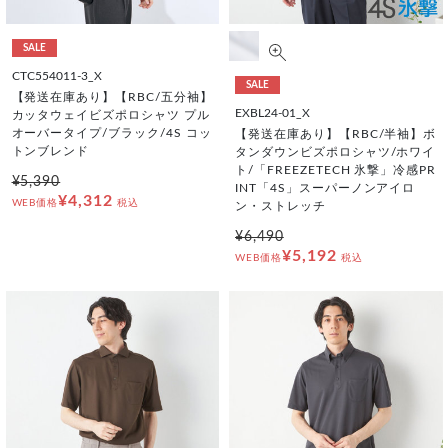
SALE
CTC554011-3_X
SALE
【発送在庫あり】【RBC/五分袖】
EXBL24-01_X
カッタウェイビズポロシャツ プル
オーバータイプ/ブラック/4S コッ
【発送在庫あり】【RBC/半袖】ボ
トンブレンド
タンダウンビズポロシャツ/ホワイ
ト/「FREEZETECH 氷撃」冷感PR
¥5,390
INT「4S」スーパーノンアイロ
¥4,312
WEB価格
税込
ン・ストレッチ
¥6,490
¥5,192
WEB価格
税込