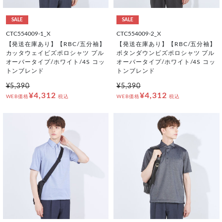
SALE
SALE
CTC554009-1_X
CTC554009-2_X
【発送在庫あり】【RBC/五分袖】
【発送在庫あり】【RBC/五分袖】
カッタウェイビズポロシャツ プル
ボタンダウンビズポロシャツ プル
オーバータイプ/ホワイト/4S コッ
オーバータイプ/ホワイト/4S コッ
トンブレンド
トンブレンド
¥5,390
¥5,390
¥4,312
¥4,312
WEB価格
税込
WEB価格
税込