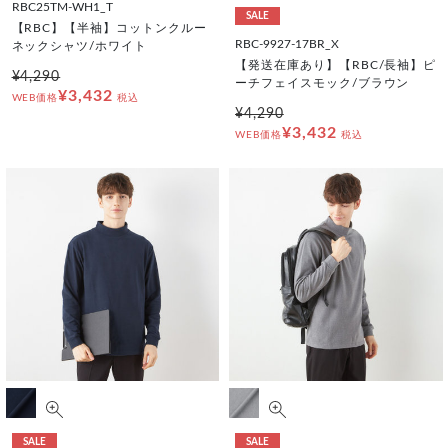
RBC25TM-WH1_T
SALE
【RBC】【半袖】コットンクルー
RBC-9927-17BR_X
ネックシャツ/ホワイト
【発送在庫あり】【RBC/長袖】ピ
¥4,290
ーチフェイスモック/ブラウン
¥3,432
WEB価格
税込
¥4,290
¥3,432
WEB価格
税込
SALE
SALE