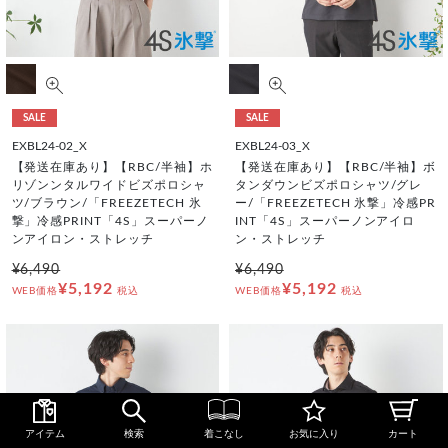
SALE
SALE
EXBL24-02_X
EXBL24-03_X
【発送在庫あり】【RBC/半袖】ホ
【発送在庫あり】【RBC/半袖】ボ
リゾンンタルワイドビズポロシャ
タンダウンビズポロシャツ/グレ
ツ/ブラウン/「FREEZETECH 氷
ー/「FREEZETECH 氷撃」冷感PR
撃」冷感PRINT「4S」スーパーノ
INT「4S」スーパーノンアイロ
ンアイロン・ストレッチ
ン・ストレッチ
¥6,490
¥6,490
¥5,192
¥5,192
WEB価格
税込
WEB価格
税込
アイテム
検索
着こなし
お気に入り
カート