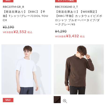
SALE
オンライン限定
RBC23TM-GR_R
RBC553024E-3_T
【発送在庫あり】【RBC】【半
【発送在庫あり】【WEB限定】
袖】Tシャツ/グレー/COOL TOU
【RBC/半袖】カッタウェイビズポ
CH
ロシャツ プルオーバータイプ/ダ
ークグレー/4S
¥3,190
¥2,552
¥4,290
WEB価格
税込
¥3,432
WEB価格
税込
SALE