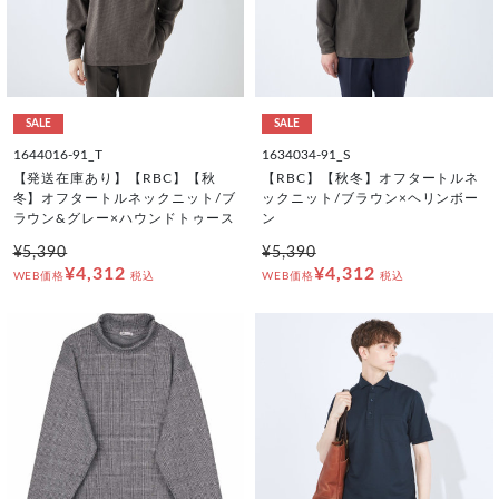
SALE
SALE
1644016-91_T
1634034-91_S
【発送在庫あり】【RBC】【秋
【RBC】【秋冬】オフタートルネ
冬】オフタートルネックニット/ブ
ックニット/ブラウン×ヘリンボー
ラウン&グレー×ハウンドトゥース
ン
¥5,390
¥5,390
¥4,312
¥4,312
WEB価格
税込
WEB価格
税込