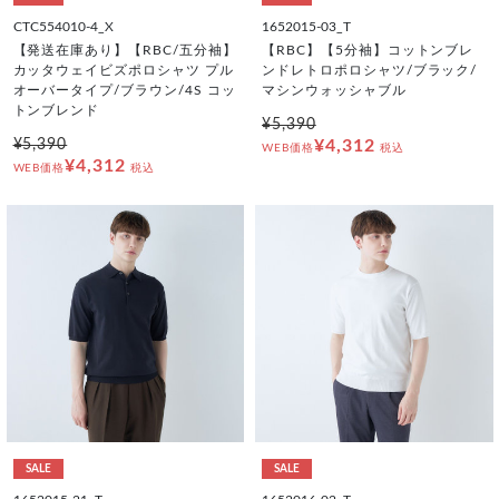
CTC554010-4_X
1652015-03_T
【発送在庫あり】【RBC/五分袖】
【RBC】【5分袖】コットンブレ
カッタウェイビズポロシャツ プル
ンドレトロポロシャツ/ブラック/
オーバータイプ/ブラウン/4S コッ
マシンウォッシャブル
トンブレンド
¥5,390
¥5,390
¥4,312
WEB価格
税込
¥4,312
WEB価格
税込
SALE
SALE