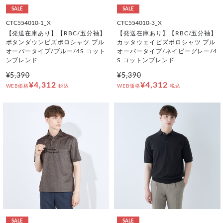
SALE
SALE
CTC554010-1_X
CTC554010-3_X
【発送在庫あり】【RBC/五分袖】
【発送在庫あり】【RBC/五分袖】
ボタンダウンビズポロシャツ プル
カッタウェイビズポロシャツ プル
オーバータイプ/ブルー/4S コット
オーバータイプ/ネイビーグレー/4
ンブレンド
S コットンブレンド
¥5,390
¥5,390
¥4,312
¥4,312
WEB価格
税込
WEB価格
税込
SALE
SALE