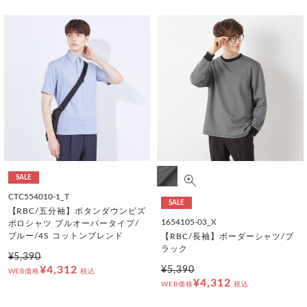
SALE
CTC554010-1_T
SALE
【RBC/五分袖】ボタンダウンビズ
1654105-03_X
ポロシャツ プルオーバータイプ/
ブルー/4S コットンブレンド
【RBC/長袖】ボーダーシャツ/ブ
ラック
¥5,390
¥4,312
¥5,390
WEB価格
税込
¥4,312
WEB価格
税込