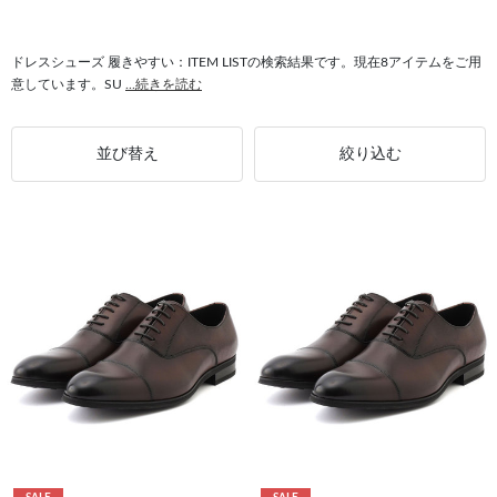
#シューズ 履きやすい
#ドレッシー 履きやすい
#履きやすい ストレートチップ
#履きやすい グリップ力
ドレスシューズ 履きやすい：ITEM LISTの検索結果です。現在8アイテムをご用
意しています。SU
...続きを読む
#履きやすい 滑りにくい
#履きやすい 合成ゴムソール
#履きやすい キャップトゥ
#履きやすい SUIT SELECT
並び替え
絞り込む