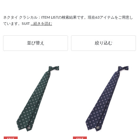
#SILVER LINE クラシカル
#シルクブレンド クラシカル
#クラシカル BLACK LINE
#ドット クラシカル
#クラシカル SPAシステム
ネクタイ クラシカル：ITEM LISTの検索結果です。現在63アイテムをご用意し
ています。SUIT
...続きを読む
#クラシカル 最短発送
並び替え
絞り込む