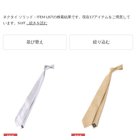
#ソリッド トップス
#ソリッド トレンド
#ソリッド シルク
#ソリッド SILVER LINE
#ソリッド 上品
ネクタイ ソリッド：ITEM LISTの検索結果です。現在17アイテムをご用意して
います。SUIT
...続きを読む
並び替え
絞り込む