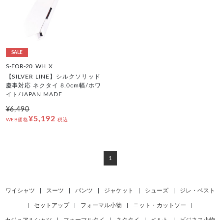
SALE
S-FOR-20_WH_X
【SILVER LINE】シルクソリッド
慶事対応 ネクタイ 8.0cm幅/ホワ
イト/JAPAN MADE
¥6,490
¥5,192
WEB価格
税込
1
ワイシャツ
|
スーツ
|
パンツ
|
ジャケット
|
シューズ
|
ジレ・ベスト
|
セットアップ
|
フォーマル小物
|
ニット・カットソー
|
カジュアルシャツ
|
フォーマルタイ
|
ネクタイ
|
ベルト
|
ビジネス小物