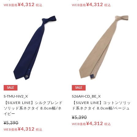
¥4,312
¥4,312
WEB価格
税込
WEB価格
税込
SALE
SALE
S-TMU-NV2_X
S26AH-CD_BE_X
【SILVER LINE】シルクブレンド
【SILVER LINE】コットンソリッ
ソリッド系ネクタイ 8.0cm幅/ネ
ド系ネクタイ 8.0cm幅/ベージュ
イビー
¥5,390
¥5,390
¥4,312
WEB価格
税込
¥4,312
WEB価格
税込