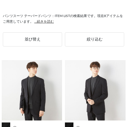
#テーパードパンツ 4S
#パンツスーツ コンフォート
#パンツスーツ スリム
#パンツスーツ 美しいシルエット
#パンツスーツ テーパードアーム
パンツスーツ テーパードパンツ：ITEM LISTの検索結果です。現在8アイテムを
ご用意しています。
...続きを読む
#テーパードパンツ 春夏
#テーパードパンツ CLASSICO TAPERED
#パンツスーツ メンズ
#パンツスーツ ウォッシャブル
並び替え
絞り込む