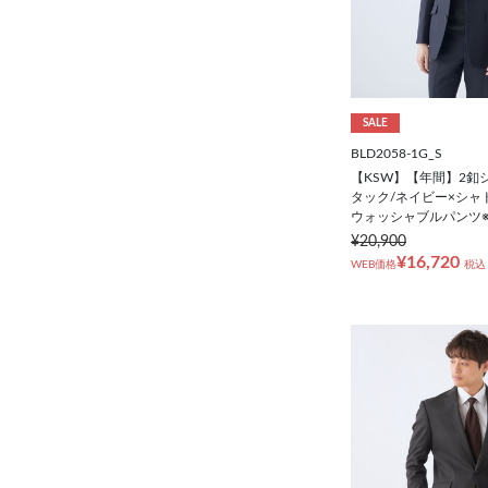
SALE
BLD2058-1G_S
【KSW】【年間】2釦
タック/ネイビー×シャ
ウォッシャブルパンツ
¥20,900
¥16,720
WEB価格
税込