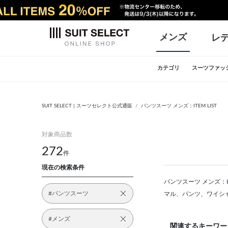
メンズ
レ
カテゴリ
スーツファッ
SUIT SELECT | スーツセレクト公式通販
パンツスーツ メンズ：ITEM LIST
対象商品数
272
件
現在の検索条件
パンツスーツ メンズ：I
#パンツスーツ
マル、パンツ、ワイシ
#メンズ
関連するキーワー