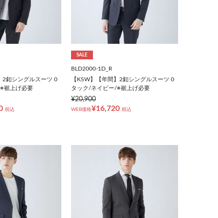
SALE
BLD2000-1D_R
】2釦シングルスーツ 0
【KSW】【年間】2釦シングルスーツ 0
/※裾上げ必要
タック/ネイビー/※裾上げ必要
¥20,900
0
¥16,720
税込
WEB価格
税込