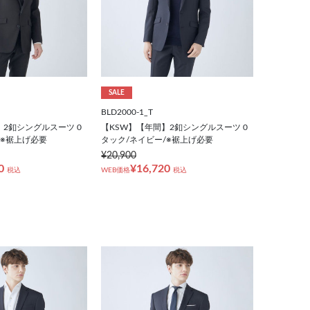
SALE
BLD2000-1_T
】2釦シングルスーツ 0
【KSW】【年間】2釦シングルスーツ 0
/※裾上げ必要
タック/ネイビー/※裾上げ必要
¥20,900
0
¥16,720
税込
WEB価格
税込