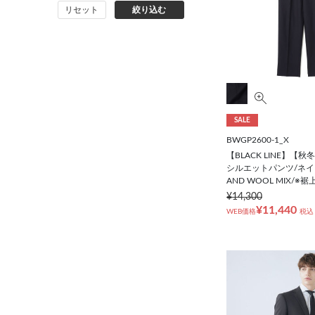
リセット
絞り込む
バッグ
シューズ
靴下
SALE
アンダーウェア
BWGP2600-1_X
【BLACK LINE】【
コート
シルエットパンツ/ネイビー
AND WOOL MIX/※
¥14,300
オーダースーツ
¥11,440
WEB価格
税込
オーダーシャツ