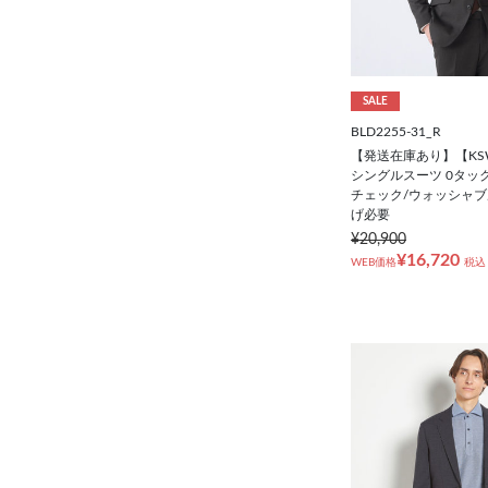
SALE
BLD2255-31_R
【発送在庫あり】【KS
シングルスーツ 0タッ
チェック/ウォッシャブ
げ必要
¥20,900
¥16,720
WEB価格
税込