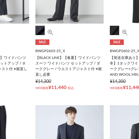
SALE
SALE
BWGP2603-25_X
BWGP2602-25_
春夏】ワイドパンツ
【BLACK LINE】【春夏】ワイドパンツ
【発送在庫あり】【
ットアップ / ネ
スーツ ワイドパンツ セットアップ / ダ
冬】1タックワイ
ャスト付 ※裾直し
ークグレー / ウエストアジャスト付 ※裾
ークグレー×グレン
直し必要
AND WOOL M
¥14,300
¥14,300
¥11,440
¥11,44
WEB価格
税込
WEB価格