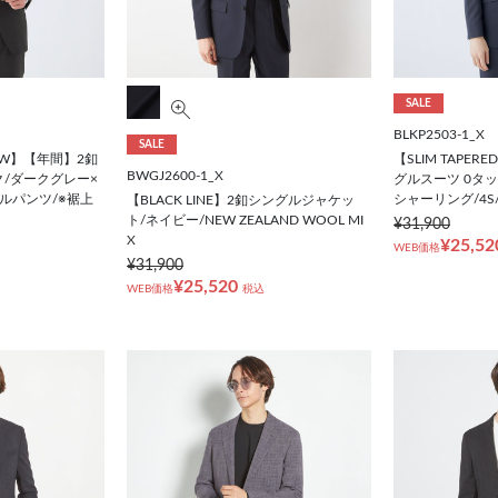
SALE
BLKP2503-1_X
SALE
W】【年間】2釦
【SLIM TAPE
BWGJ2600-1_X
ク/ダークグレー×
グルスーツ 0タ
ルパンツ/※裾上
シャーリング/4
【BLACK LINE】2釦シングルジャケッ
ト/ネイビー/NEW ZEALAND WOOL MI
¥31,900
X
¥25,52
WEB価格
¥31,900
¥25,520
WEB価格
税込