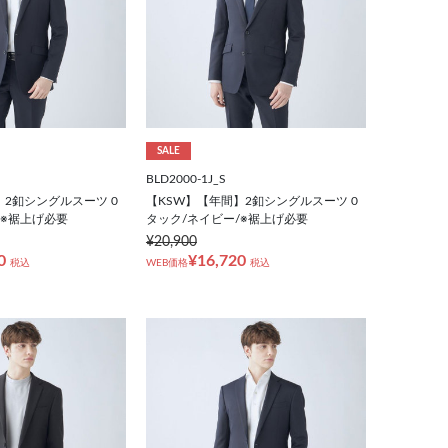
SALE
BLD2000-1J_S
】2釦シングルスーツ 0
【KSW】【年間】2釦シングルスーツ 0
/※裾上げ必要
タック/ネイビー/※裾上げ必要
¥20,900
0
¥16,720
税込
WEB価格
税込