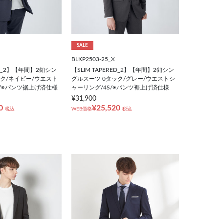
SALE
BLKP2503-25_X
RED_2】【年間】2釦シン
【SLIM TAPERED_2】【年間】2釦シン
ック/ネイビー/ウエスト
グルスーツ 0タック/グレー/ウエストシ
S/※パンツ裾上げ済仕様
ャーリング/4S/※パンツ裾上げ済仕様
¥31,900
0
¥25,520
税込
WEB価格
税込