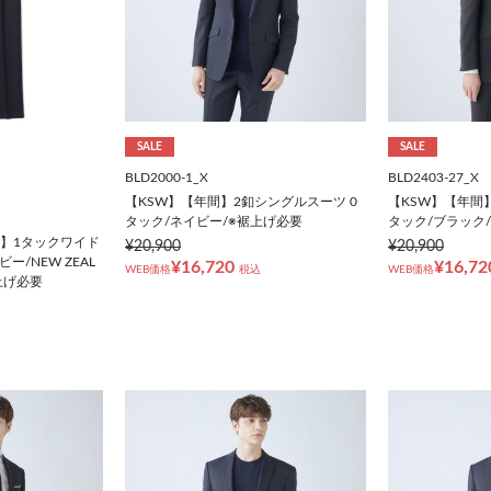
SALE
SALE
BLD2000-1_X
BLD2403-27_X
【KSW】【年間】2釦シングルスーツ 0
【KSW】【年間
タック/ネイビー/※裾上げ必要
タック/ブラック
秋冬】1タックワイド
¥20,900
¥20,900
/NEW ZEAL
¥16,720
¥16,72
WEB価格
税込
WEB価格
裾上げ必要