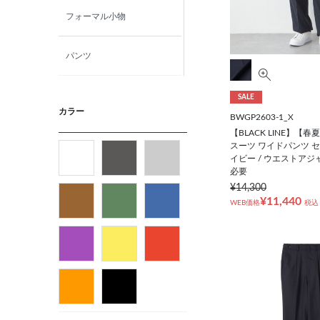
フォーマル小物
パンツ
ニット・カットソー
SALE
カラー
BWGP2603-1_X
【BLACK LINE】【
カジュアルシャツ
スーツ ワイドパンツ セ
イビー / ウエストアジ
必要
フォーマルタイ
¥14,300
¥11,440
WEB価格
税込
ネクタイ
ベルト
ビジネス小物