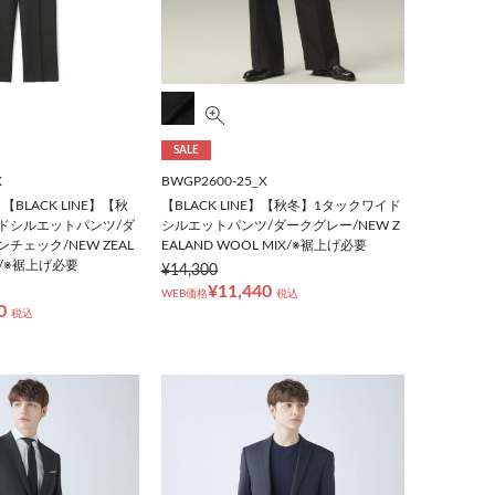
SALE
X
BWGP2600-25_X
BLACK LINE】【秋
【BLACK LINE】【秋冬】1タックワイド
ドシルエットパンツ/ダ
シルエットパンツ/ダークグレー/NEW Z
チェック/NEW ZEAL
EALAND WOOL MIX/※裾上げ必要
IX/※裾上げ必要
¥14,300
¥11,440
WEB価格
税込
0
税込