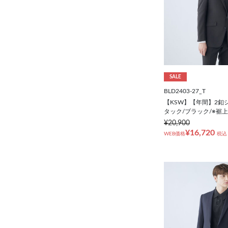
SALE
BLD2403-27_T
【KSW】【年間】2釦
タック/ブラック/※裾
¥20,900
¥16,720
WEB価格
税込