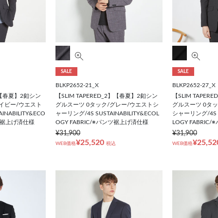
SALE
SALE
BLKP2652-21_X
BLKP2652-27_X
2】【春夏】2釦シン
【SLIM TAPERED_2】【春夏】2釦シン
【SLIM TAPE
ネイビー/ウエスト
グルスーツ 0タック/グレー/ウエストシ
グルスーツ 0タ
NABILITY&ECO
ャーリング/4S SUSTAINABILITY&ECOL
シャーリング/4S SU
ンツ裾上げ済仕様
OGY FABRIC/※パンツ裾上げ済仕様
LOGY FABRI
¥31,900
¥31,900
¥25,520
¥25,52
WEB価格
税込
WEB価格