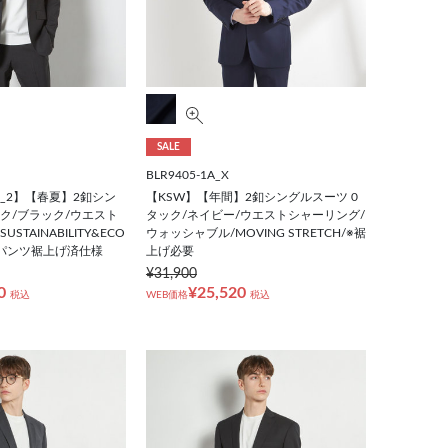
SALE
BLR9405-1A_X
RED_2】【春夏】2釦シン
【KSW】【年間】2釦シングルスーツ 0
ック/ブラック/ウエスト
タック/ネイビー/ウエストシャーリング/
STAINABILITY&ECO
ウォッシャブル/MOVING STRETCH/※裾
C/※パンツ裾上げ済仕様
上げ必要
¥31,900
0
¥25,520
税込
WEB価格
税込