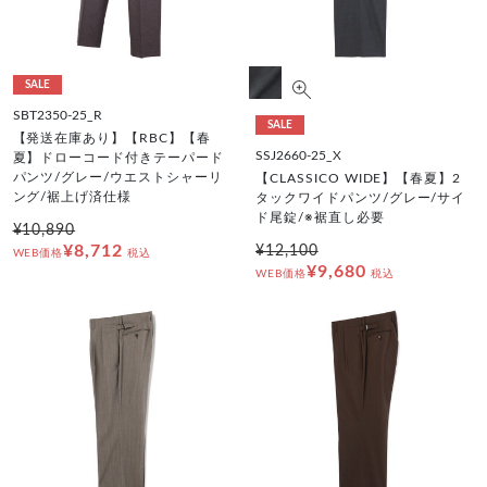
SALE
SBT2350-25_R
SALE
【発送在庫あり】【RBC】【春
SSJ2660-25_X
夏】ドローコード付きテーパード
パンツ/グレー/ウエストシャーリ
【CLASSICO WIDE】【春夏】2
ング/裾上げ済仕様
タックワイドパンツ/グレー/サイ
ド尾錠/※裾直し必要
¥10,890
¥8,712
¥12,100
WEB価格
税込
¥9,680
WEB価格
税込