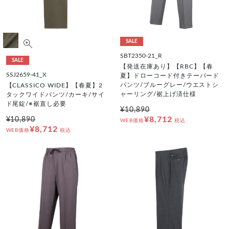
SALE
SBT2350-21_R
SALE
【発送在庫あり】【RBC】【春
SSJ2659-41_X
夏】ドローコード付きテーパード
パンツ/ブルーグレー/ウエストシ
【CLASSICO WIDE】【春夏】2
ャーリング/裾上げ済仕様
タックワイドパンツ/カーキ/サイ
ド尾錠/※裾直し必要
¥10,890
¥8,712
¥10,890
WEB価格
税込
¥8,712
WEB価格
税込