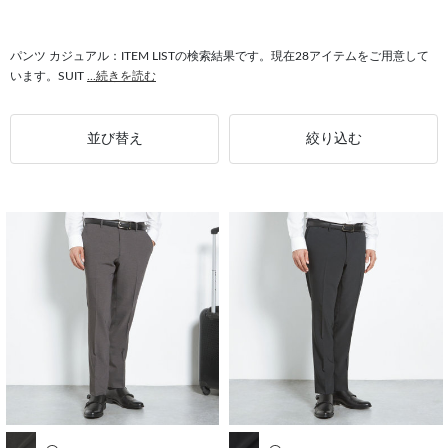
#ピンバックルベルト カジュアル
#結婚式 カジュアル
#パーティー カジュアル
#カジュアル ギフト
#トップス カジュアル
パンツ カジュアル：ITEM LISTの検索結果です。現在28アイテムをご用意して
います。SUIT
...続きを読む
#上質 カジュアル
並び替え
絞り込む