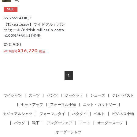
SALE
SSJ2661-41JK_X
【Take.it.easy】ワイドグルカパン
ツ/カーキ/British millerain cotto
n100%/※裾上げ必要
¥20,900
¥16,720
WEB価格
税込
1
ワイシャツ
|
スーツ
|
パンツ
|
ジャケット
|
シューズ
|
ジレ・ベスト
|
セットアップ
|
フォーマル小物
|
ニット・カットソー
|
カジュアルシャツ
|
フォーマルタイ
|
ネクタイ
|
ベルト
|
ビジネス小物
|
バッグ
|
靴下
|
アンダーウェア
|
コート
|
オーダースーツ
|
オーダーシャツ