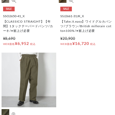
SALE
SALE
SSO2650-41_X
SSJ2661-31JK_X
【CLASSICO STRAIGHT】【年
【Take.it.easy】ワイドグルカパン
間】1タックテーパードパンツ/カ
ツ/ブラウン/British millerain cot
ーキ/※裾上げ必要
ton100%/※裾上げ必要
¥8,690
¥20,900
¥6,952
¥16,720
WEB価格
税込
WEB価格
税込