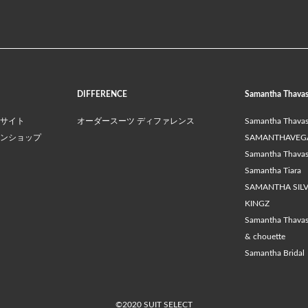
DIFFERENCE
Samantha Thava
サイト
オーダースーツ ディファレンス
Samantha Thava
ンショップ
SAMANTHAVEG
Samantha Thavasa
Samantha Tiara
SAMANTHA SIL
KINGZ
Samantha Thava
& chouette
Samantha Bridal
©2020 SUIT SELECT