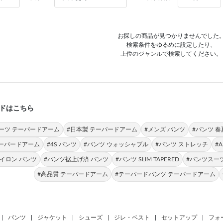
お探しの商品が見つかりませんでした
検索条件をゆるめに設定したり、
上位のジャンルで検索してください。
ドはこちら
ーツ テーパードアーム
#日本製 テーパードアーム
#メンズ パンツ
#パンツ 春
テーパードアーム
#4S パンツ
#パンツ ウォッシャブル
#パンツ ストレッチ
#
イロン パンツ
#パンツ裾上げ済 パンツ
#パンツ SLIM TAPERED
#パンツスー
#高品質 テーパードアーム
#テーパードパンツ テーパードアーム
|
パンツ
|
ジャケット
|
シューズ
|
ジレ・ベスト
|
セットアップ
|
フォ