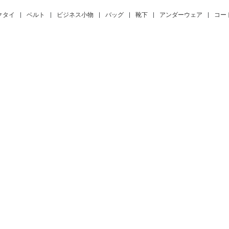
クタイ
|
ベルト
|
ビジネス小物
|
バッグ
|
靴下
|
アンダーウェア
|
コー