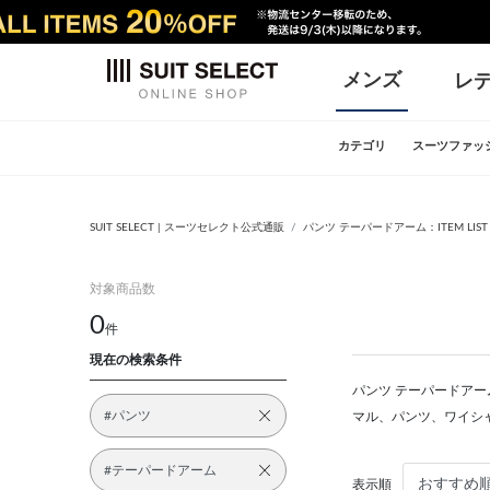
メンズ
レ
カテゴリ
スーツファッ
SUIT SELECT | スーツセレクト公式通販
パンツ テーパードアーム：ITEM LIST
対象商品数
0
件
現在の検索条件
パンツ テーパードアーム
#パンツ
マル、パンツ、ワイシ
#テーパードアーム
表示順