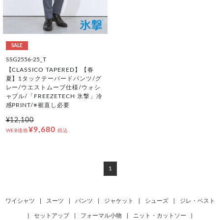
SALE
SSG2556-25_T
【CLASSICO TAPERED】【春
夏】1タックテーパードパンツ/グ
レー/ウエストムーブ仕様/ウォシ
ャブル/「FREEZETECH 氷撃」冷
感PRINT/※裾直し必要
¥12,100
¥9,680
WEB価格
税込
1
ワイシャツ
|
スーツ
|
パンツ
|
ジャケット
|
シューズ
|
ジレ・ベスト
|
セットアップ
|
フォーマル小物
|
ニット・カットソー
|