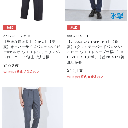
SALE
SALE
SBT2351-1OV_R
SSG2556-1_T
【発送在庫あり】【RBC】【春
【CLASSICO TAPERED】【春
夏】オーバーサイズパンツ/ネイビ
夏】1タックテーパードパンツ/ネ
ー×カルゼ/ウエストシャーリング/
イビー/ウエストムーブ仕様/「FR
ドローコード/裾上げ済仕様
EEZETECH 氷撃」冷感PRINT/※裾
直し必要
¥10,890
¥8,712
¥12,100
WEB価格
税込
¥9,680
WEB価格
税込