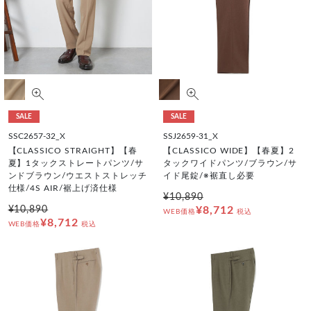
SALE
SALE
SSC2657-32_X
SSJ2659-31_X
【CLASSICO STRAIGHT】【春
【CLASSICO WIDE】【春夏】2
夏】1タックストレートパンツ/サ
タックワイドパンツ/ブラウン/サ
ンドブラウン/ウエストストレッチ
イド尾錠/※裾直し必要
仕様/4S AIR/裾上げ済仕様
¥10,890
¥10,890
¥8,712
WEB価格
税込
¥8,712
WEB価格
税込