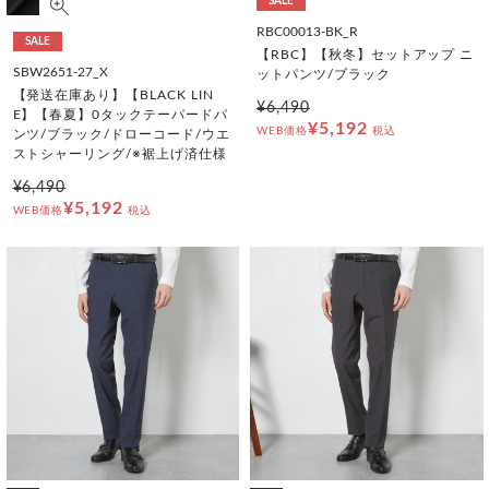
SALE
RBC00013-BK_R
SALE
【RBC】【秋冬】セットアップ ニ
SBW2651-27_X
ットパンツ/ブラック
【発送在庫あり】【BLACK LIN
¥6,490
E】【春夏】0タックテーパードパ
¥5,192
WEB価格
税込
ンツ/ブラック/ドローコード/ウエ
ストシャーリング/※裾上げ済仕様
¥6,490
¥5,192
WEB価格
税込