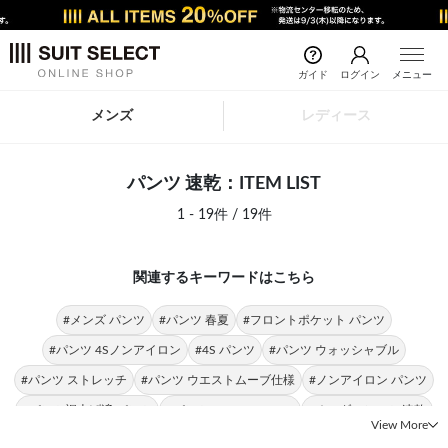
ガイド
ログイン
メニュー
メンズ
レディース
パンツ 速乾：ITEM LIST
1 - 19件 / 19件
関連するキーワードはこちら
#メンズ パンツ
#パンツ 春夏
#フロントポケット パンツ
#パンツ 4Sノンアイロン
#4S パンツ
#パンツ ウォッシャブル
#パンツ ストレッチ
#パンツ ウエストムーブ仕様
#ノンアイロン パンツ
#パンツ裾上げ済 パンツ
#パンツ SLIM TAPERED
#オーダーシャツ 速乾
View More
#速乾 快適
#速乾 トップス
#速乾 スリム
#速乾 フィット感